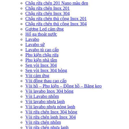
Chậu rửa chén 201 Nano màu đen
Chậu rửa chén Inox 201
Chậu rửa chén Inox 304
Chậu rửa chén thủ công Inox 201
Chậu rửa chén thủ công Inox 304
Gương Led cảm ứng
Hố ga thoát nước
Lavabo
Lavabo sứ
Lavabo tủ cao cấp
Phụ kiện chậu rửa
Phụ kiện nhà tắm
Sen vòi Inox 304
Sen vòi Inox 304 bóng
Vòi cảm ứng
Vòi đồng thau cao cấp
Vòi hồ – Phụ kiện – Đồng hồ – Băng keo
Vòi lavabo Inox 304 bóng
Vòi Lavabo nhôm
Vòi lavabo nhựa lạnh
Vòi lavabo nhựa nóng lạnh
Vòi rửa chén Inox 304 bóng
Vòi rửa chén lạnh Inox 304
Vòi rửa chén nhôm
Vòi rửa chén nhựa lạnh