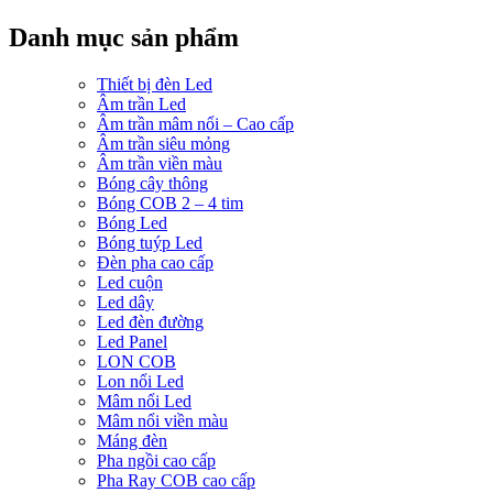
Danh mục sản phẩm
Thiết bị đèn Led
Âm trần Led
Âm trần mâm nổi – Cao cấp
Âm trần siêu mỏng
Âm trần viền màu
Bóng cây thông
Bóng COB 2 – 4 tim
Bóng Led
Bóng tuýp Led
Đèn pha cao cấp
Led cuộn
Led dây
Led đèn đường
Led Panel
LON COB
Lon nổi Led
Mâm nổi Led
Mâm nổi viền màu
Máng đèn
Pha ngồi cao cấp
Pha Ray COB cao cấp