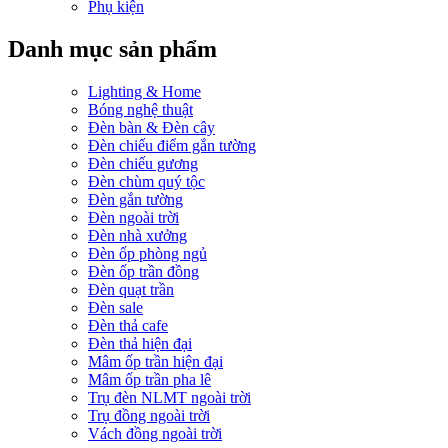
Phụ kiện
Danh mục sản phẩm
Lighting & Home
Bóng nghệ thuật
Đèn bàn & Đèn cây
Đèn chiếu điểm gắn tường
Đèn chiếu gương
Đèn chùm quý tộc
Đèn gắn tường
Đèn ngoài trời
Đèn nhà xưởng
Đèn ốp phòng ngủ
Đèn ốp trần đồng
Đèn quạt trần
Đèn sale
Đèn thả cafe
Đèn thả hiện đại
Mâm ốp trần hiện đại
Mâm ốp trần pha lê
Trụ đèn NLMT ngoài trời
Trụ đồng ngoài trời
Vách đồng ngoài trời