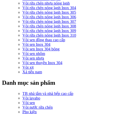
Vòi rửa chén nhựa nóng lạnh
Vòi rửa chén nóng lạnh Inox 304
Vòi rửa chén nóng lạnh Inox 305
Vòi rửa chén nóng lạnh Inox 306
Vòi rửa chén nóng lạnh Inox 307
Vòi rửa chén nóng lạnh Inox 308
Vòi rửa chén nóng lạnh Inox 309
Vòi rửa chén nóng lạnh Inox 310
Vòi sen đồng thau cao cấp
Vòi sen Inox 304
Vòi sen Inox 304 bóng
Vòi sen nhôm
Vòi sen nhựa
Vòi sen thuyền Inox 304
Vòi xịt
Xả tiểu nam
Danh mục sản phẩm
TB nhà tắm và nhà bếp cao cấp
Vòi lavabo
Vòi sen
Vòi nước rửa chén
Phụ kiện