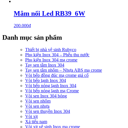
Mâm nổi Led RB39_6W
200.000
₫
Danh mục sản phẩm
Thiết bị nhà vệ sinh Rubyco
Phụ kiện Inox 304 – Phễu thu nước
Phụ kiện Inox 304 mạ crome
Tay sen tắm Inox 304
Tay sen tắm nhôm – Nhựa ABS mạ crome
Vòi bếp đồng đúc mạ crome giả cổ
Vòi bếp lạnh Inox 304
Vòi bếp nóng lạnh Inox 304
Vòi bếp nóng lạnh mạ Crome
Vòi sen Inox 304 bóng
Vòi sen nhôm
Vòi sen nhựa
Vòi sen thuyền Inox 304
Vòi xịt
Xả tiểu nam
Vòi xịt vệ sinh Inox mạ crome