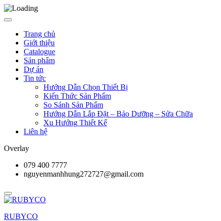
Trang chủ
Giới thiệu
Catalogue
Sản phẩm
Dự án
Tin tức
Hướng Dẫn Chọn Thiết Bị
Kiến Thức Sản Phẩm
So Sánh Sản Phẩm
Hướng Dẫn Lắp Đặt – Bảo Dưỡng – Sửa Chữa
Xu Hướng Thiết Kế
Liên hệ
Overlay
079 400 7777
nguyenmanhhung272727@gmail.com
RUBYCO