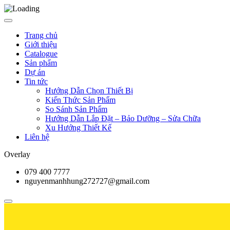
Trang chủ
Giới thiệu
Catalogue
Sản phẩm
Dự án
Tin tức
Hướng Dẫn Chọn Thiết Bị
Kiến Thức Sản Phẩm
So Sánh Sản Phẩm
Hướng Dẫn Lắp Đặt – Bảo Dưỡng – Sửa Chữa
Xu Hướng Thiết Kế
Liên hệ
Overlay
079 400 7777
nguyenmanhhung272727@gmail.com