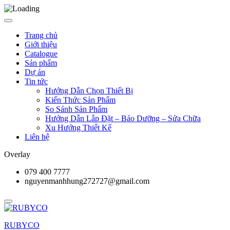
Trang chủ
Giới thiệu
Catalogue
Sản phẩm
Dự án
Tin tức
Hướng Dẫn Chọn Thiết Bị
Kiến Thức Sản Phẩm
So Sánh Sản Phẩm
Hướng Dẫn Lắp Đặt – Bảo Dưỡng – Sửa Chữa
Xu Hướng Thiết Kế
Liên hệ
Overlay
079 400 7777
nguyenmanhhung272727@gmail.com
RUBYCO