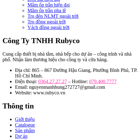
Mâm ốp trần hiện đại
Mâm ốp trần pha lê
Trụ đèn NLMT ngoài trời
Trụ đồng ngoài trời
Vách đồng ngoài trời
Công Ty TNHH Rubyco
Cung cấp thiết bị nhà tắm, nhà bếp cho dự án – công trình và nhà
phố. Nhận làm thương hiệu cho công ty và cửa hàng.
Địa chỉ: 865 – 867 Đường Hậu Giang, Phường Bình Phú, TP.
Hồ Chí Minh.
Điện thoại:
0364.27.27.27
– Hotline:
079.400.7777
Email: nguyenmanhhung272727@gmail.com
Website: www.rubyco.vn
Thông tin
Giới thiệu
Catalogue
Sản phẩm
Dự án