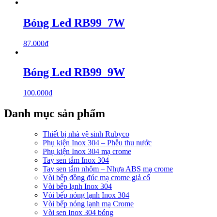
Bóng Led RB99_7W
87.000
₫
Bóng Led RB99_9W
100.000
₫
Danh mục sản phẩm
Thiết bị nhà vệ sinh Rubyco
Phụ kiện Inox 304 – Phễu thu nước
Phụ kiện Inox 304 mạ crome
Tay sen tắm Inox 304
Tay sen tắm nhôm – Nhựa ABS mạ crome
Vòi bếp đồng đúc mạ crome giả cổ
Vòi bếp lạnh Inox 304
Vòi bếp nóng lạnh Inox 304
Vòi bếp nóng lạnh mạ Crome
Vòi sen Inox 304 bóng