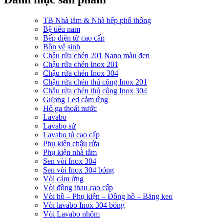
TB Nhà tắm & Nhà bếp phổ thông
Bệ tiểu nam
Bếp điện từ cao cấp
Bồn vệ sinh
Chậu rửa chén 201 Nano màu đen
Chậu rửa chén Inox 201
Chậu rửa chén Inox 304
Chậu rửa chén thủ công Inox 201
Chậu rửa chén thủ công Inox 304
Gương Led cảm ứng
Hố ga thoát nước
Lavabo
Lavabo sứ
Lavabo tủ cao cấp
Phụ kiện chậu rửa
Phụ kiện nhà tắm
Sen vòi Inox 304
Sen vòi Inox 304 bóng
Vòi cảm ứng
Vòi đồng thau cao cấp
Vòi hồ – Phụ kiện – Đồng hồ – Băng keo
Vòi lavabo Inox 304 bóng
Vòi Lavabo nhôm