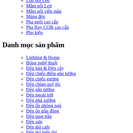
Lon nổi Led
Mâm nổi Led
Mâm nổi viền màu
Máng đèn
Pha ngồi cao cấp
Pha Ray COB cao cấp
Phụ kiện
Danh mục sản phẩm
Lighting & Home
Bóng nghệ thuật
Đèn bàn & Đèn cây
Đèn chiếu điểm gắn tường
Đèn chiếu gương
Đèn chùm quý tộc
Đèn gắn tường
Đèn ngoài trời
Đèn nhà xưởng
Đèn ốp phòng ngủ
Đèn ốp trần đồng
Đèn quạt trần
Đèn sale
Đèn thả cafe
Đèn thả hiện đại