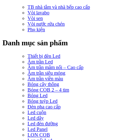
TB nhà tắm và nhà bếp cao cấp
Vòi lavabo
Vòi sen
Vòi nước rửa chén
Phụ kiện
Danh mục sản phẩm
Thiết bị đèn Led
Âm trần Led
Âm trần mâm nổi – Cao cấp
Âm trần siêu mỏng
Âm trần viền màu
Bóng cây thông
Bóng COB 2 – 4 tim
Bóng Led
Bóng tuýp Led
Đèn pha cao cấp
Led cuộn
Led dây
Led đèn đường
Led Panel
LON COB