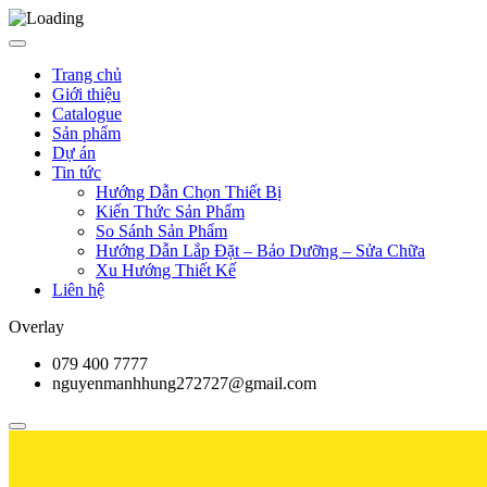
Trang chủ
Giới thiệu
Catalogue
Sản phẩm
Dự án
Tin tức
Hướng Dẫn Chọn Thiết Bị
Kiến Thức Sản Phẩm
So Sánh Sản Phẩm
Hướng Dẫn Lắp Đặt – Bảo Dưỡng – Sửa Chữa
Xu Hướng Thiết Kế
Liên hệ
Overlay
079 400 7777
nguyenmanhhung272727@gmail.com