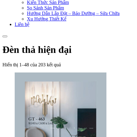
Kiến Thức Sản Phẩm
So Sánh Sản Phẩm
Hướng Dẫn Lắp Đặt – Bảo Dưỡng – Sửa Chữa
Xu Hướng Thiết Kế
Liên hệ
Đèn thả hiện đại
Hiển thị 1–48 của 203 kết quả