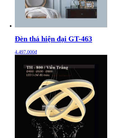
Đèn thả hiện đại GT-463
4.497.000
₫