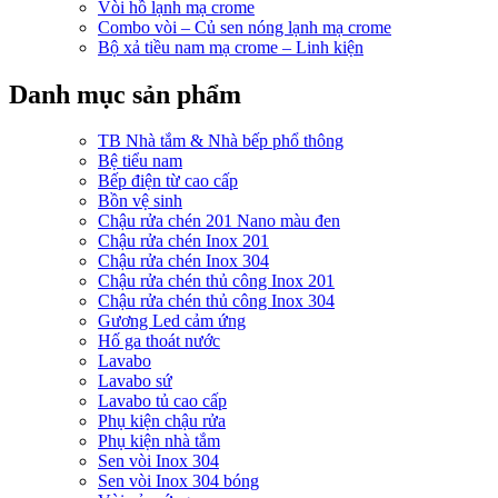
Vòi hồ lạnh mạ crome
Combo vòi – Củ sen nóng lạnh mạ crome
Bộ xả tiều nam mạ crome – Linh kiện
Danh mục sản phẩm
TB Nhà tắm & Nhà bếp phổ thông
Bệ tiểu nam
Bếp điện từ cao cấp
Bồn vệ sinh
Chậu rửa chén 201 Nano màu đen
Chậu rửa chén Inox 201
Chậu rửa chén Inox 304
Chậu rửa chén thủ công Inox 201
Chậu rửa chén thủ công Inox 304
Gương Led cảm ứng
Hố ga thoát nước
Lavabo
Lavabo sứ
Lavabo tủ cao cấp
Phụ kiện chậu rửa
Phụ kiện nhà tắm
Sen vòi Inox 304
Sen vòi Inox 304 bóng