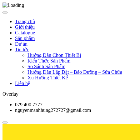
Trang chủ
Giới thiệu
Catalogue
Sản phẩm
Dự án
Tin tức
Hướng Dẫn Chọn Thiết Bị
Kiến Thức Sản Phẩm
So Sánh Sản Phẩm
Hướng Dẫn Lắp Đặt – Bảo Dưỡng – Sửa Chữa
Xu Hướng Thiết Kế
Liên hệ
Overlay
079 400 7777
nguyenmanhhung272727@gmail.com