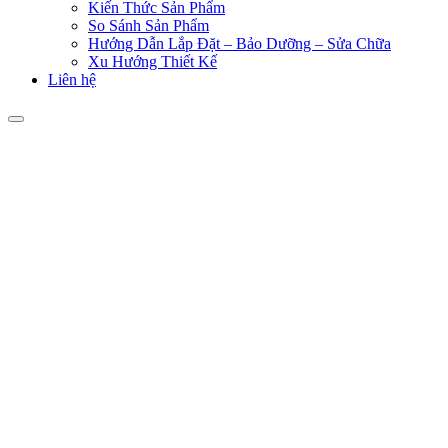
Kiến Thức Sản Phẩm
So Sánh Sản Phẩm
Hướng Dẫn Lắp Đặt – Bảo Dưỡng – Sửa Chữa
Xu Hướng Thiết Kế
Liên hệ