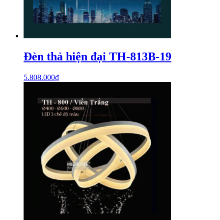
Đèn thả hiện đại TH-813B-19
5.808.000
₫