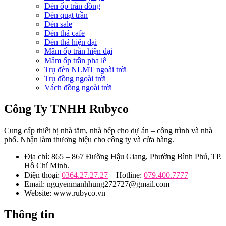
Đèn ốp trần đồng
Đèn quạt trần
Đèn sale
Đèn thả cafe
Đèn thả hiện đại
Mâm ốp trần hiện đại
Mâm ốp trần pha lê
Trụ đèn NLMT ngoài trời
Trụ đồng ngoài trời
Vách đồng ngoài trời
Công Ty TNHH Rubyco
Cung cấp thiết bị nhà tắm, nhà bếp cho dự án – công trình và nhà
phố. Nhận làm thương hiệu cho công ty và cửa hàng.
Địa chỉ: 865 – 867 Đường Hậu Giang, Phường Bình Phú, TP.
Hồ Chí Minh.
Điện thoại:
0364.27.27.27
– Hotline:
079.400.7777
Email: nguyenmanhhung272727@gmail.com
Website: www.rubyco.vn
Thông tin