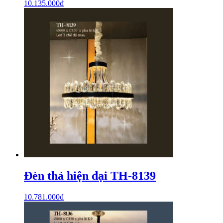
10.135.000
₫
Đèn thả hiện đại TH-8139
10.781.000
₫