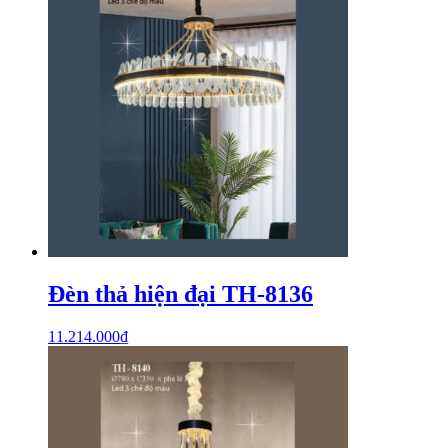
Đèn thả hiện đại TH-8136
11.214.000
₫