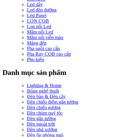
Led dây
Led đèn đường
Led Panel
LON COB
Lon nổi Led
Mâm nổi Led
Mâm nổi viền màu
Máng đèn
Pha ngồi cao cấp
Pha Ray COB cao cấp
Phụ kiện
Danh mục sản phẩm
Lighting & Home
Bóng nghệ thuật
Đèn bàn & Đèn cây
Đèn chiếu điểm gắn tường
Đèn chiếu gương
Đèn chùm quý tộc
Đèn gắn tường
Đèn ngoài trời
Đèn nhà xưởng
Đèn ốp phòng ngủ