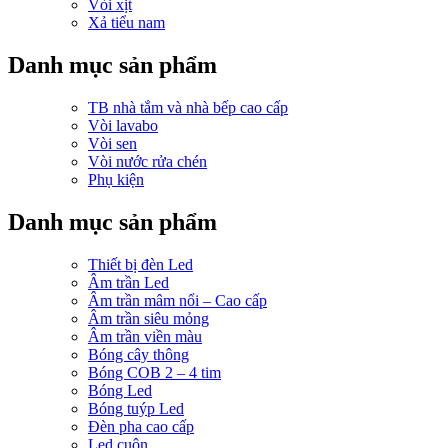
Vòi xịt
Xả tiểu nam
Danh mục sản phẩm
TB nhà tắm và nhà bếp cao cấp
Vòi lavabo
Vòi sen
Vòi nước rửa chén
Phụ kiện
Danh mục sản phẩm
Thiết bị đèn Led
Âm trần Led
Âm trần mâm nổi – Cao cấp
Âm trần siêu mỏng
Âm trần viền màu
Bóng cây thông
Bóng COB 2 – 4 tim
Bóng Led
Bóng tuýp Led
Đèn pha cao cấp
Led cuộn