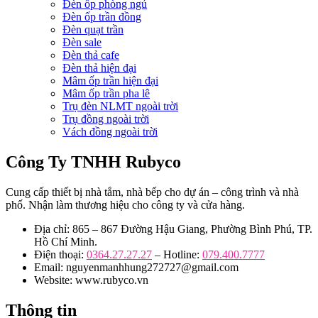
Đèn ốp phòng ngủ
Đèn ốp trần đồng
Đèn quạt trần
Đèn sale
Đèn thả cafe
Đèn thả hiện đại
Mâm ốp trần hiện đại
Mâm ốp trần pha lê
Trụ đèn NLMT ngoài trời
Trụ đồng ngoài trời
Vách đồng ngoài trời
Công Ty TNHH Rubyco
Cung cấp thiết bị nhà tắm, nhà bếp cho dự án – công trình và nhà
phố. Nhận làm thương hiệu cho công ty và cửa hàng.
Địa chỉ: 865 – 867 Đường Hậu Giang, Phường Bình Phú, TP.
Hồ Chí Minh.
Điện thoại:
0364.27.27.27
– Hotline:
079.400.7777
Email: nguyenmanhhung272727@gmail.com
Website: www.rubyco.vn
Thông tin