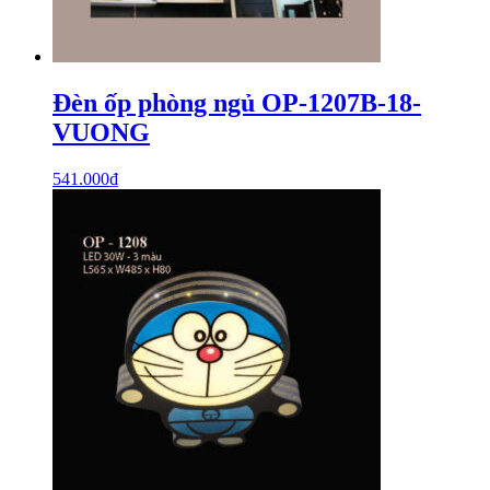
Đèn ốp phòng ngủ OP-1207B-18-
VUONG
541.000
₫