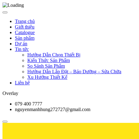
Trang chủ
Giới thiệu
Catalogue
Sản phẩm
Dự án
Tin tức
Hướng Dẫn Chọn Thiết Bị
Kiến Thức Sản Phẩm
So Sánh Sản Phẩm
Hướng Dẫn Lắp Đặt – Bảo Dưỡng – Sửa Chữa
Xu Hướng Thiết Kế
Liên hệ
Overlay
079 400 7777
nguyenmanhhung272727@gmail.com