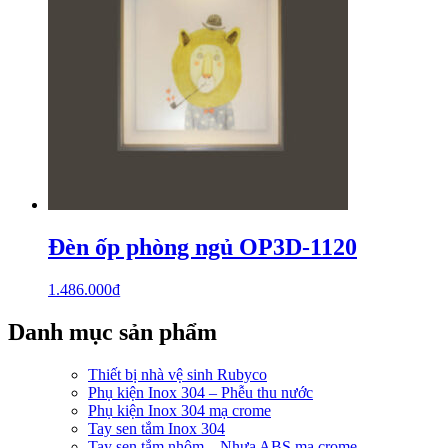
Đèn ốp phòng ngủ OP3D-1120
1.486.000
₫
Danh mục sản phẩm
Thiết bị nhà vệ sinh Rubyco
Phụ kiện Inox 304 – Phễu thu nước
Phụ kiện Inox 304 mạ crome
Tay sen tắm Inox 304
Tay sen tắm nhôm – Nhựa ABS mạ crome