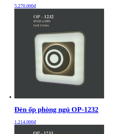
5.270.000
₫
Đèn ốp phòng ngủ OP-1232
1.214.000
₫