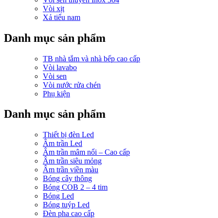
Vòi xịt
Xả tiểu nam
Danh mục sản phẩm
TB nhà tắm và nhà bếp cao cấp
Vòi lavabo
Vòi sen
Vòi nước rửa chén
Phụ kiện
Danh mục sản phẩm
Thiết bị đèn Led
Âm trần Led
Âm trần mâm nổi – Cao cấp
Âm trần siêu mỏng
Âm trần viền màu
Bóng cây thông
Bóng COB 2 – 4 tim
Bóng Led
Bóng tuýp Led
Đèn pha cao cấp