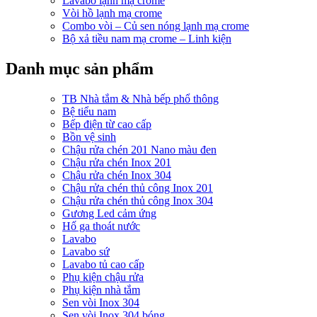
Lavabo lạnh mạ crome
Vòi hồ lạnh mạ crome
Combo vòi – Củ sen nóng lạnh mạ crome
Bộ xả tiều nam mạ crome – Linh kiện
Danh mục sản phẩm
TB Nhà tắm & Nhà bếp phổ thông
Bệ tiểu nam
Bếp điện từ cao cấp
Bồn vệ sinh
Chậu rửa chén 201 Nano màu đen
Chậu rửa chén Inox 201
Chậu rửa chén Inox 304
Chậu rửa chén thủ công Inox 201
Chậu rửa chén thủ công Inox 304
Gương Led cảm ứng
Hố ga thoát nước
Lavabo
Lavabo sứ
Lavabo tủ cao cấp
Phụ kiện chậu rửa
Phụ kiện nhà tắm
Sen vòi Inox 304
Sen vòi Inox 304 bóng