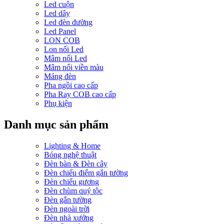
Led cuộn
Led dây
Led đèn đường
Led Panel
LON COB
Lon nổi Led
Mâm nổi Led
Mâm nổi viền màu
Máng đèn
Pha ngồi cao cấp
Pha Ray COB cao cấp
Phụ kiện
Danh mục sản phẩm
Lighting & Home
Bóng nghệ thuật
Đèn bàn & Đèn cây
Đèn chiếu điểm gắn tường
Đèn chiếu gương
Đèn chùm quý tộc
Đèn gắn tường
Đèn ngoài trời
Đèn nhà xưởng