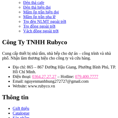
Đèn thả cafe
Đèn thả hiện đại
Mâm ốp trần hiện đại
Mâm ốp trần pha lê
Trụ đèn NLMT ngoài trời
Trụ đồng ngoài trời
Vách đồng ngoài trời
Công Ty TNHH Rubyco
Cung cấp thiết bị nhà tắm, nhà bếp cho dự án – công trình và nhà
phố. Nhận làm thương hiệu cho công ty và cửa hàng.
Địa chỉ: 865 – 867 Đường Hậu Giang, Phường Bình Phú, TP.
Hồ Chí Minh.
Điện thoại:
0364.27.27.27
– Hotline:
079.400.7777
Email: nguyenmanhhung272727@gmail.com
Website: www.rubyco.vn
Thông tin
Giới thiệu
Catalogue
Sản phẩm