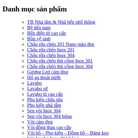
Danh mục sản phẩm
TB Nhà tắm & Nhà bếp phổ thông
Bệ tiểu nam
Bếp điện từ cao cấp
Bồn vệ sinh
Chậu rửa chén 201 Nano màu đen
Chậu rửa chén Inox 201
Chậu rửa chén Inox 304
Chậu rửa chén thủ công Inox 201
Chậu rửa chén thủ công Inox 304
Gương Led cảm ứng
Hố ga thoát nước
Lavabo
Lavabo sứ
Lavabo tủ cao cấp
Phụ kiện chậu rửa
Phụ kiện nhà tắm
Sen vòi Inox 304
Sen vòi Inox 304 bóng
Vòi cảm ứng
Vòi đồng thau cao cấp
Vòi hồ – Phụ kiện – Đồng hồ – Băng keo