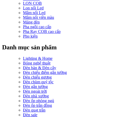
LON COB
Lon nổi Led
Mâm nổi Led
Mâm nổi viền màu
Máng đèn
Pha ngồi cao cấp
Pha Ray COB cao cấp
Phụ kiện
Danh mục sản phẩm
Lighting & Home
Bóng nghệ thuật
Đèn bàn & Đèn cây
Đèn chiếu điểm gắn tường
Đèn chiếu gương
Đèn chùm quý tộc
Đèn gắn tường
Đèn ngoài trời
Đèn nhà xưởng
Đèn ốp phòng ngủ
Đèn ốp trần đồng
Đèn quạt trần
Đèn sale