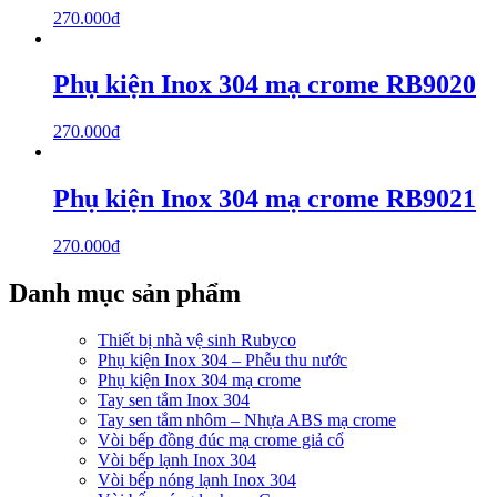
270.000
₫
Phụ kiện Inox 304 mạ crome RB9020
270.000
₫
Phụ kiện Inox 304 mạ crome RB9021
270.000
₫
Danh mục sản phẩm
Thiết bị nhà vệ sinh Rubyco
Phụ kiện Inox 304 – Phễu thu nước
Phụ kiện Inox 304 mạ crome
Tay sen tắm Inox 304
Tay sen tắm nhôm – Nhựa ABS mạ crome
Vòi bếp đồng đúc mạ crome giả cổ
Vòi bếp lạnh Inox 304
Vòi bếp nóng lạnh Inox 304