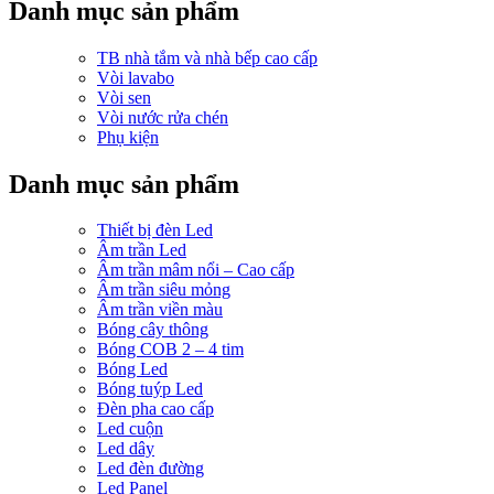
Danh mục sản phẩm
TB nhà tắm và nhà bếp cao cấp
Vòi lavabo
Vòi sen
Vòi nước rửa chén
Phụ kiện
Danh mục sản phẩm
Thiết bị đèn Led
Âm trần Led
Âm trần mâm nổi – Cao cấp
Âm trần siêu mỏng
Âm trần viền màu
Bóng cây thông
Bóng COB 2 – 4 tim
Bóng Led
Bóng tuýp Led
Đèn pha cao cấp
Led cuộn
Led dây
Led đèn đường
Led Panel