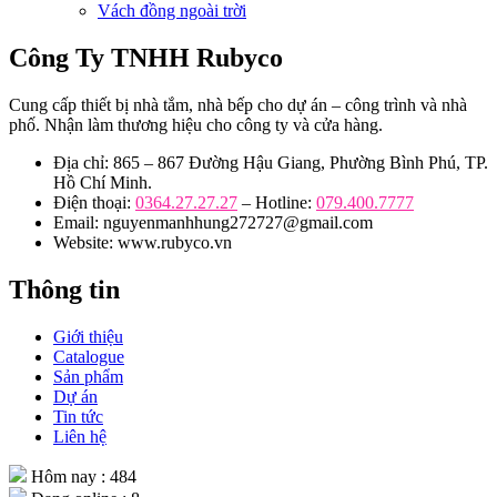
Vách đồng ngoài trời
Công Ty TNHH Rubyco
Cung cấp thiết bị nhà tắm, nhà bếp cho dự án – công trình và nhà
phố. Nhận làm thương hiệu cho công ty và cửa hàng.
Địa chỉ: 865 – 867 Đường Hậu Giang, Phường Bình Phú, TP.
Hồ Chí Minh.
Điện thoại:
0364.27.27.27
– Hotline:
079.400.7777
Email: nguyenmanhhung272727@gmail.com
Website: www.rubyco.vn
Thông tin
Giới thiệu
Catalogue
Sản phẩm
Dự án
Tin tức
Liên hệ
Hôm nay : 484