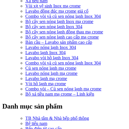
Xả tiểu nam
Vòi xịt vệ sinh Inox mạ crome
Lavabo đồng đúc mạ crome giả cổ
Combo vòi và củ sen nóng lạnh Inox 304
Bộ cây sen nóng lạnh Inox mạ crome
Bộ cây sen nóng lạnh Inox 304
Bộ cây sen nóng lạnh đồng thau mạ crome
Bộ cây sen nóng lạnh cao cấp mạ crome
Bàn cầu – Lavabo sản phẩm cao cấp
Lavabo nóng lạnh Inox 304
Lavabo lạnh Inox 304
Lavabo vòi hồ lạnh Inox 304
Combo vòi và củ sen nóng lạnh Inox 304
Củ sen nóng lạnh mạ crome
Lavabo nóng lạnh mạ crome
Lavabo lạnh mạ crome
Vòi hồ lạnh mạ crome
Combo vòi – Củ sen nóng lạnh mạ crome
Bộ xả tiều nam mạ crome – Linh kiện
Danh mục sản phẩm
TB Nhà tắm & Nhà bếp phổ thông
Bệ tiểu nam
Bếp điện từ cao cấp