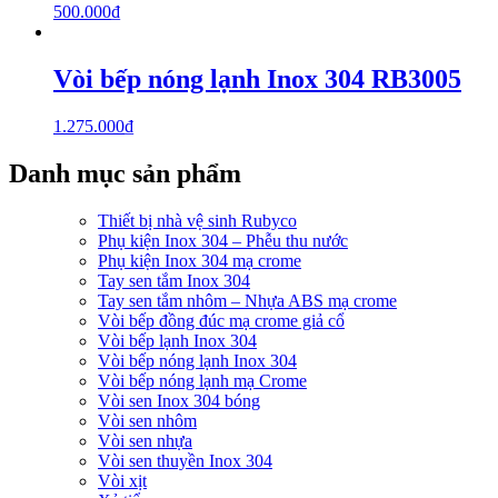
500.000
₫
Vòi bếp nóng lạnh Inox 304 RB3005
1.275.000
₫
Danh mục sản phẩm
Thiết bị nhà vệ sinh Rubyco
Phụ kiện Inox 304 – Phễu thu nước
Phụ kiện Inox 304 mạ crome
Tay sen tắm Inox 304
Tay sen tắm nhôm – Nhựa ABS mạ crome
Vòi bếp đồng đúc mạ crome giả cổ
Vòi bếp lạnh Inox 304
Vòi bếp nóng lạnh Inox 304
Vòi bếp nóng lạnh mạ Crome
Vòi sen Inox 304 bóng
Vòi sen nhôm
Vòi sen nhựa
Vòi sen thuyền Inox 304
Vòi xịt