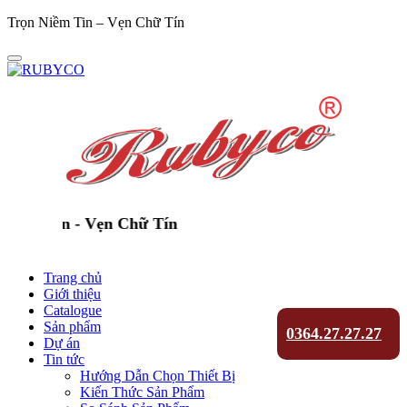
Trọn Niềm Tin – Vẹn Chữ Tín
ềm Tin - Vẹn Chữ Tín
Trang chủ
Giới thiệu
Catalogue
Sản phẩm
0364.27.27.27
Dự án
Tin tức
Hướng Dẫn Chọn Thiết Bị
Kiến Thức Sản Phẩm