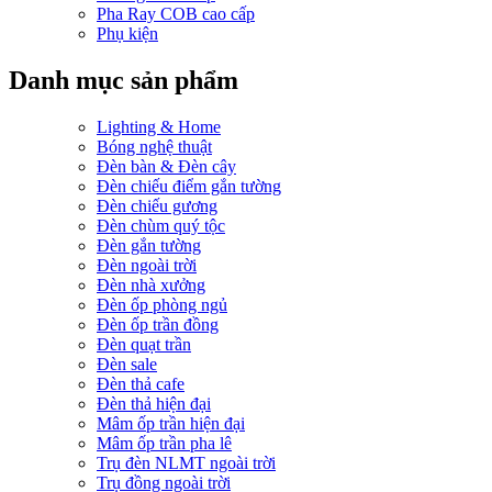
Pha Ray COB cao cấp
Phụ kiện
Danh mục sản phẩm
Lighting & Home
Bóng nghệ thuật
Đèn bàn & Đèn cây
Đèn chiếu điểm gắn tường
Đèn chiếu gương
Đèn chùm quý tộc
Đèn gắn tường
Đèn ngoài trời
Đèn nhà xưởng
Đèn ốp phòng ngủ
Đèn ốp trần đồng
Đèn quạt trần
Đèn sale
Đèn thả cafe
Đèn thả hiện đại
Mâm ốp trần hiện đại
Mâm ốp trần pha lê
Trụ đèn NLMT ngoài trời
Trụ đồng ngoài trời