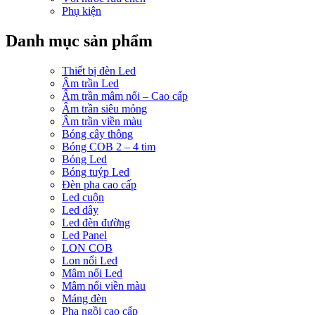
Phụ kiện
Danh mục sản phẩm
Thiết bị đèn Led
Âm trần Led
Âm trần mâm nổi – Cao cấp
Âm trần siêu mỏng
Âm trần viền màu
Bóng cây thông
Bóng COB 2 – 4 tim
Bóng Led
Bóng tuýp Led
Đèn pha cao cấp
Led cuộn
Led dây
Led đèn đường
Led Panel
LON COB
Lon nổi Led
Mâm nổi Led
Mâm nổi viền màu
Máng đèn
Pha ngồi cao cấp