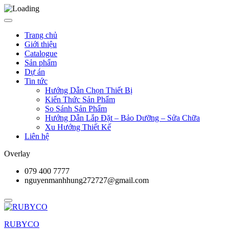
Trang chủ
Giới thiệu
Catalogue
Sản phẩm
Dự án
Tin tức
Hướng Dẫn Chọn Thiết Bị
Kiến Thức Sản Phẩm
So Sánh Sản Phẩm
Hướng Dẫn Lắp Đặt – Bảo Dưỡng – Sửa Chữa
Xu Hướng Thiết Kế
Liên hệ
Overlay
079 400 7777
nguyenmanhhung272727@gmail.com
RUBYCO