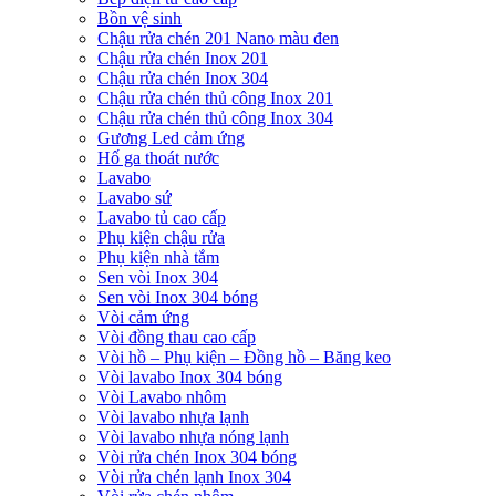
Bồn vệ sinh
Chậu rửa chén 201 Nano màu đen
Chậu rửa chén Inox 201
Chậu rửa chén Inox 304
Chậu rửa chén thủ công Inox 201
Chậu rửa chén thủ công Inox 304
Gương Led cảm ứng
Hố ga thoát nước
Lavabo
Lavabo sứ
Lavabo tủ cao cấp
Phụ kiện chậu rửa
Phụ kiện nhà tắm
Sen vòi Inox 304
Sen vòi Inox 304 bóng
Vòi cảm ứng
Vòi đồng thau cao cấp
Vòi hồ – Phụ kiện – Đồng hồ – Băng keo
Vòi lavabo Inox 304 bóng
Vòi Lavabo nhôm
Vòi lavabo nhựa lạnh
Vòi lavabo nhựa nóng lạnh
Vòi rửa chén Inox 304 bóng
Vòi rửa chén lạnh Inox 304