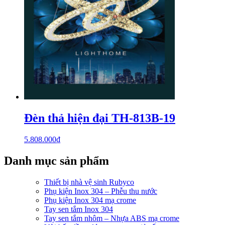
Đèn thả hiện đại TH-813B-19
5.808.000
₫
Danh mục sản phẩm
Thiết bị nhà vệ sinh Rubyco
Phụ kiện Inox 304 – Phễu thu nước
Phụ kiện Inox 304 mạ crome
Tay sen tắm Inox 304
Tay sen tắm nhôm – Nhựa ABS mạ crome