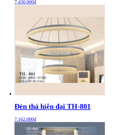
7.430.000
₫
Đèn thả hiện đại TH-801
7.162.000
₫