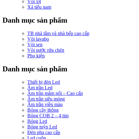
Vòi xịt
Xả tiểu nam
Danh mục sản phẩm
TB nhà tắm và nhà bếp cao cấp
Vòi lavabo
Vòi sen
Vòi nước rửa chén
Phụ kiện
Danh mục sản phẩm
Thiết bị đèn Led
Âm trần Led
Âm trần mâm nổi – Cao cấp
Âm trần siêu mỏng
Âm trần viền màu
Bóng cây thông
Bóng COB 2 – 4 tim
Bóng Led
Bóng tuýp Led
Đèn pha cao cấp
Led cuộn