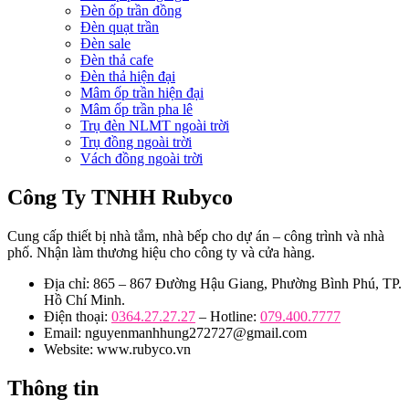
Đèn ốp trần đồng
Đèn quạt trần
Đèn sale
Đèn thả cafe
Đèn thả hiện đại
Mâm ốp trần hiện đại
Mâm ốp trần pha lê
Trụ đèn NLMT ngoài trời
Trụ đồng ngoài trời
Vách đồng ngoài trời
Công Ty TNHH Rubyco
Cung cấp thiết bị nhà tắm, nhà bếp cho dự án – công trình và nhà
phố. Nhận làm thương hiệu cho công ty và cửa hàng.
Địa chỉ: 865 – 867 Đường Hậu Giang, Phường Bình Phú, TP.
Hồ Chí Minh.
Điện thoại:
0364.27.27.27
– Hotline:
079.400.7777
Email: nguyenmanhhung272727@gmail.com
Website: www.rubyco.vn
Thông tin