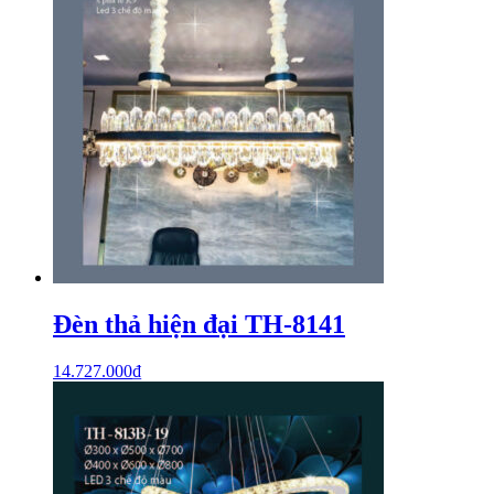
Đèn thả hiện đại TH-8141
14.727.000
₫