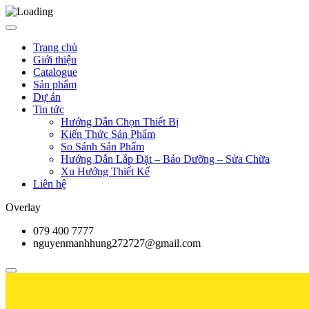
Trang chủ
Giới thiệu
Catalogue
Sản phẩm
Dự án
Tin tức
Hướng Dẫn Chọn Thiết Bị
Kiến Thức Sản Phẩm
So Sánh Sản Phẩm
Hướng Dẫn Lắp Đặt – Bảo Dưỡng – Sửa Chữa
Xu Hướng Thiết Kế
Liên hệ
Overlay
079 400 7777
nguyenmanhhung272727@gmail.com