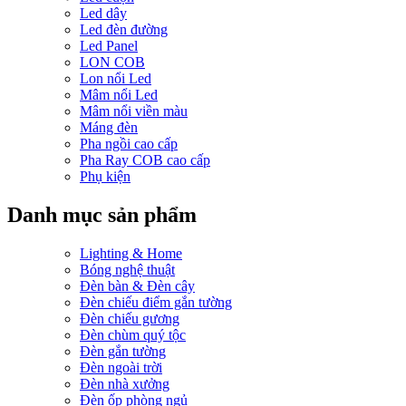
Led dây
Led đèn đường
Led Panel
LON COB
Lon nổi Led
Mâm nổi Led
Mâm nổi viền màu
Máng đèn
Pha ngồi cao cấp
Pha Ray COB cao cấp
Phụ kiện
Danh mục sản phẩm
Lighting & Home
Bóng nghệ thuật
Đèn bàn & Đèn cây
Đèn chiếu điểm gắn tường
Đèn chiếu gương
Đèn chùm quý tộc
Đèn gắn tường
Đèn ngoài trời
Đèn nhà xưởng
Đèn ốp phòng ngủ