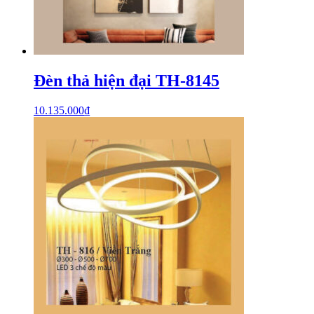
Đèn thả hiện đại TH-8145
10.135.000
₫