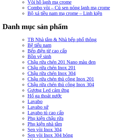
Vòi hồ lạnh mạ crome
Combo vòi – Củ sen nóng lạnh mạ crome
Bộ xả tiều nam mạ crome – Linh kiện
Danh mục sản phẩm
TB Nhà tắm & Nhà bếp phổ thông
Bệ tiểu nam
Bếp điện từ cao cấp
Bồn vệ sinh
Chậu rửa chén 201 Nano màu đen
Chậu rửa chén Inox 201
Chậu rửa chén Inox 304
Chậu rửa chén thủ công Inox 201
Chậu rửa chén thủ công Inox 304
Gương Led cảm ứng
Hố ga thoát nước
Lavabo
Lavabo sứ
Lavabo tủ cao cấp
Phụ kiện chậu rửa
Phụ kiện nhà tắm
Sen vòi Inox 304
Sen vòi Inox 304 bóng