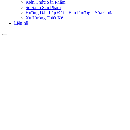
Kiến Thức Sản Phẩm
So Sánh Sản Phẩm
Hướng Dẫn Lắp Đặt – Bảo Dưỡng – Sửa Chữa
Xu Hướng Thiết Kế
Liên hệ