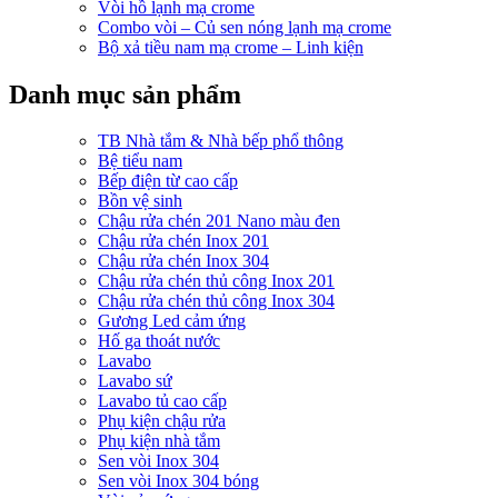
Vòi hồ lạnh mạ crome
Combo vòi – Củ sen nóng lạnh mạ crome
Bộ xả tiều nam mạ crome – Linh kiện
Danh mục sản phẩm
TB Nhà tắm & Nhà bếp phổ thông
Bệ tiểu nam
Bếp điện từ cao cấp
Bồn vệ sinh
Chậu rửa chén 201 Nano màu đen
Chậu rửa chén Inox 201
Chậu rửa chén Inox 304
Chậu rửa chén thủ công Inox 201
Chậu rửa chén thủ công Inox 304
Gương Led cảm ứng
Hố ga thoát nước
Lavabo
Lavabo sứ
Lavabo tủ cao cấp
Phụ kiện chậu rửa
Phụ kiện nhà tắm
Sen vòi Inox 304
Sen vòi Inox 304 bóng