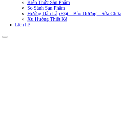
Kiến Thức Sản Phẩm
So Sánh Sản Phẩm
Hướng Dẫn Lắp Đặt – Bảo Dưỡng – Sửa Chữa
Xu Hướng Thiết Kế
Liên hệ