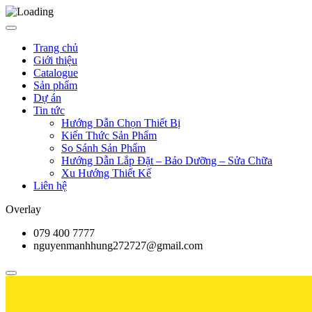
Trang chủ
Giới thiệu
Catalogue
Sản phẩm
Dự án
Tin tức
Hướng Dẫn Chọn Thiết Bị
Kiến Thức Sản Phẩm
So Sánh Sản Phẩm
Hướng Dẫn Lắp Đặt – Bảo Dưỡng – Sửa Chữa
Xu Hướng Thiết Kế
Liên hệ
Overlay
079 400 7777
nguyenmanhhung272727@gmail.com