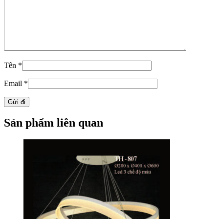
Tên
*
Email
*
Sản phẩm liên quan