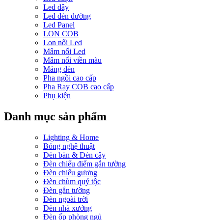
Led dây
Led đèn đường
Led Panel
LON COB
Lon nổi Led
Mâm nổi Led
Mâm nổi viền màu
Máng đèn
Pha ngồi cao cấp
Pha Ray COB cao cấp
Phụ kiện
Danh mục sản phẩm
Lighting & Home
Bóng nghệ thuật
Đèn bàn & Đèn cây
Đèn chiếu điểm gắn tường
Đèn chiếu gương
Đèn chùm quý tộc
Đèn gắn tường
Đèn ngoài trời
Đèn nhà xưởng
Đèn ốp phòng ngủ