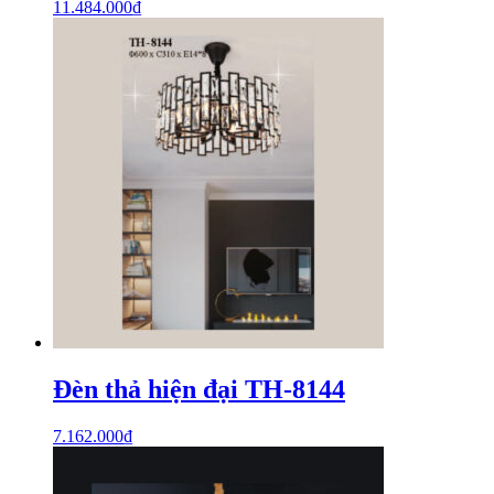
11.484.000
₫
Đèn thả hiện đại TH-8144
7.162.000
₫