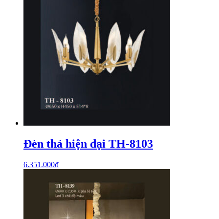
Đèn thả hiện đại TH-8103
6.351.000
₫