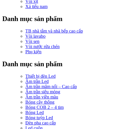
Vòi xịt
Xả tiểu nam
Danh mục sản phẩm
TB nhà tắm và nhà bếp cao cấp
Vòi lavabo
Vòi sen
Vòi nước rửa chén
Phụ kiện
Danh mục sản phẩm
Thiết bị đèn Led
Âm trần Led
Âm trần mâm nổi – Cao cấp
Âm trần siêu mỏng
Âm trần viền màu
Bóng cây thông
Bóng COB 2 – 4 tim
Bóng Led
Bóng tuýp Led
Đèn pha cao cấp
Led cuộn