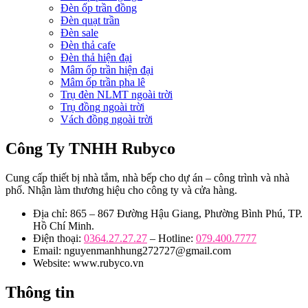
Đèn ốp trần đồng
Đèn quạt trần
Đèn sale
Đèn thả cafe
Đèn thả hiện đại
Mâm ốp trần hiện đại
Mâm ốp trần pha lê
Trụ đèn NLMT ngoài trời
Trụ đồng ngoài trời
Vách đồng ngoài trời
Công Ty TNHH Rubyco
Cung cấp thiết bị nhà tắm, nhà bếp cho dự án – công trình và nhà
phố. Nhận làm thương hiệu cho công ty và cửa hàng.
Địa chỉ: 865 – 867 Đường Hậu Giang, Phường Bình Phú, TP.
Hồ Chí Minh.
Điện thoại:
0364.27.27.27
– Hotline:
079.400.7777
Email: nguyenmanhhung272727@gmail.com
Website: www.rubyco.vn
Thông tin