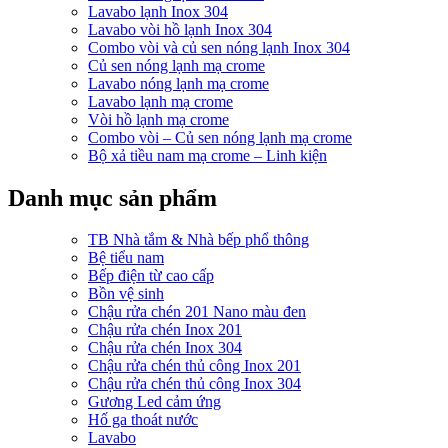
Lavabo lạnh Inox 304
Lavabo vòi hồ lạnh Inox 304
Combo vòi và củ sen nóng lạnh Inox 304
Củ sen nóng lạnh mạ crome
Lavabo nóng lạnh mạ crome
Lavabo lạnh mạ crome
Vòi hồ lạnh mạ crome
Combo vòi – Củ sen nóng lạnh mạ crome
Bộ xả tiều nam mạ crome – Linh kiện
Danh mục sản phẩm
TB Nhà tắm & Nhà bếp phổ thông
Bệ tiểu nam
Bếp điện từ cao cấp
Bồn vệ sinh
Chậu rửa chén 201 Nano màu đen
Chậu rửa chén Inox 201
Chậu rửa chén Inox 304
Chậu rửa chén thủ công Inox 201
Chậu rửa chén thủ công Inox 304
Gương Led cảm ứng
Hố ga thoát nước
Lavabo