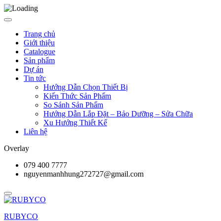
Trang chủ
Giới thiệu
Catalogue
Sản phẩm
Dự án
Tin tức
Hướng Dẫn Chọn Thiết Bị
Kiến Thức Sản Phẩm
So Sánh Sản Phẩm
Hướng Dẫn Lắp Đặt – Bảo Dưỡng – Sửa Chữa
Xu Hướng Thiết Kế
Liên hệ
Overlay
079 400 7777
nguyenmanhhung272727@gmail.com
RUBYCO