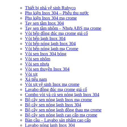
Thiết bị nhà vệ sinh Rubyco
Phụ kiện Inox 304 – Phễu thu nước
Phụ kiện Inox 304 mạ crome
Tay sen tắm Inox 304
Tay sen tắm nhôm – Nhựa ABS mạ crome
Vòi bếp đồng đúc mạ crome giả cổ
Vòi bếp lạnh Inox 304
Vòi bếp nóng lạnh Inox 304
Vòi bếp nóng lạnh mạ Crome
Vòi sen Inox 304 bóng
Vòi sen nhôm
Vòi sen nhựa
Vòi sen thuyền Inox 304
Vòi xịt
Xả tiểu nam
Vòi xịt vệ sinh Inox mạ crome
Lavabo đồng đúc mạ crome giả cổ
Combo vòi và củ sen nóng lạnh Inox 304
Bộ cây sen nóng lạnh Inox mạ crome
Bộ cây sen nóng lạnh Inox 304
Bộ cây sen nóng lạnh đồng thau mạ crome
Bộ cây sen nóng lạnh cao cấp mạ crome
Bàn cầu – Lavabo sản phẩm cao cấp
Lavabo nóng lạnh Inox 304