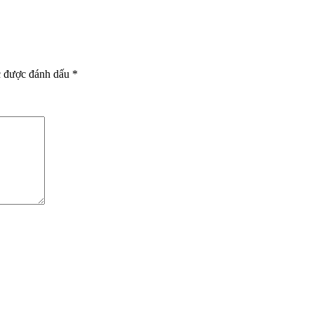
c được đánh dấu
*