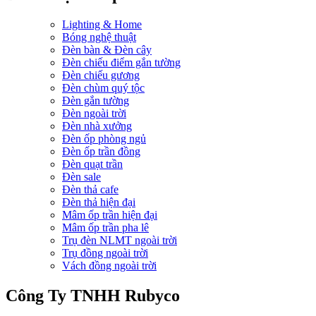
Lighting & Home
Bóng nghệ thuật
Đèn bàn & Đèn cây
Đèn chiếu điểm gắn tường
Đèn chiếu gương
Đèn chùm quý tộc
Đèn gắn tường
Đèn ngoài trời
Đèn nhà xưởng
Đèn ốp phòng ngủ
Đèn ốp trần đồng
Đèn quạt trần
Đèn sale
Đèn thả cafe
Đèn thả hiện đại
Mâm ốp trần hiện đại
Mâm ốp trần pha lê
Trụ đèn NLMT ngoài trời
Trụ đồng ngoài trời
Vách đồng ngoài trời
Công Ty TNHH Rubyco