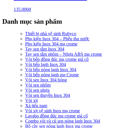
135.000
₫
Danh mục sản phẩm
Thiết bị nhà vệ sinh Rubyco
Phụ kiện Inox 304 – Phễu thu nước
Phụ kiện Inox 304 mạ crome
Tay sen tắm Inox 304
Tay sen tắm nhôm – Nhựa ABS mạ crome
Vòi bếp đồng đúc mạ crome giả cổ
Vòi bếp lạnh Inox 304
Vòi bếp nóng lạnh Inox 304
Vòi bếp nóng lạnh mạ Crome
Vòi sen Inox 304 bóng
Vòi sen nhôm
Vòi sen nhựa
Vòi sen thuyền Inox 304
Vòi xịt
Xả tiểu nam
Vòi xịt vệ sinh Inox mạ crome
Lavabo đồng đúc mạ crome giả cổ
Combo vòi và củ sen nóng lạnh Inox 304
Bộ cây sen nóng lạnh Inox mạ crome