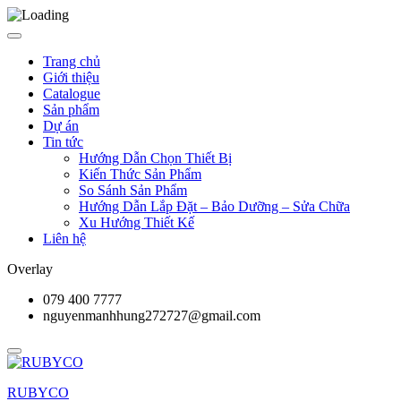
Trang chủ
Giới thiệu
Catalogue
Sản phẩm
Dự án
Tin tức
Hướng Dẫn Chọn Thiết Bị
Kiến Thức Sản Phẩm
So Sánh Sản Phẩm
Hướng Dẫn Lắp Đặt – Bảo Dưỡng – Sửa Chữa
Xu Hướng Thiết Kế
Liên hệ
Overlay
079 400 7777
nguyenmanhhung272727@gmail.com
RUBYCO