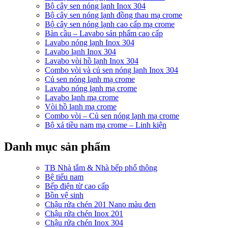
Bộ cây sen nóng lạnh Inox 304
Bộ cây sen nóng lạnh đồng thau mạ crome
Bộ cây sen nóng lạnh cao cấp mạ crome
Bàn cầu – Lavabo sản phẩm cao cấp
Lavabo nóng lạnh Inox 304
Lavabo lạnh Inox 304
Lavabo vòi hồ lạnh Inox 304
Combo vòi và củ sen nóng lạnh Inox 304
Củ sen nóng lạnh mạ crome
Lavabo nóng lạnh mạ crome
Lavabo lạnh mạ crome
Vòi hồ lạnh mạ crome
Combo vòi – Củ sen nóng lạnh mạ crome
Bộ xả tiều nam mạ crome – Linh kiện
Danh mục sản phẩm
TB Nhà tắm & Nhà bếp phổ thông
Bệ tiểu nam
Bếp điện từ cao cấp
Bồn vệ sinh
Chậu rửa chén 201 Nano màu đen
Chậu rửa chén Inox 201
Chậu rửa chén Inox 304