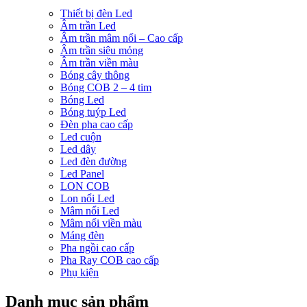
Thiết bị đèn Led
Âm trần Led
Âm trần mâm nổi – Cao cấp
Âm trần siêu mỏng
Âm trần viền màu
Bóng cây thông
Bóng COB 2 – 4 tim
Bóng Led
Bóng tuýp Led
Đèn pha cao cấp
Led cuộn
Led dây
Led đèn đường
Led Panel
LON COB
Lon nổi Led
Mâm nổi Led
Mâm nổi viền màu
Máng đèn
Pha ngồi cao cấp
Pha Ray COB cao cấp
Phụ kiện
Danh mục sản phẩm