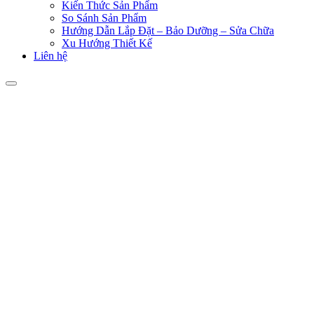
Kiến Thức Sản Phẩm
So Sánh Sản Phẩm
Hướng Dẫn Lắp Đặt – Bảo Dưỡng – Sửa Chữa
Xu Hướng Thiết Kế
Liên hệ