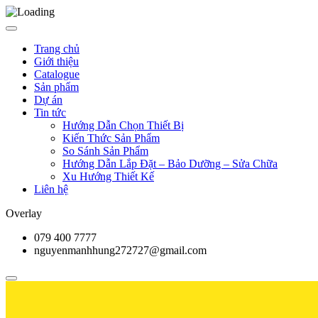
Trang chủ
Giới thiệu
Catalogue
Sản phẩm
Dự án
Tin tức
Hướng Dẫn Chọn Thiết Bị
Kiến Thức Sản Phẩm
So Sánh Sản Phẩm
Hướng Dẫn Lắp Đặt – Bảo Dưỡng – Sửa Chữa
Xu Hướng Thiết Kế
Liên hệ
Overlay
079 400 7777
nguyenmanhhung272727@gmail.com