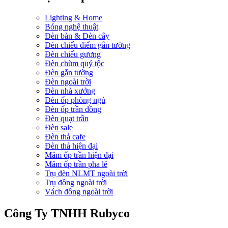
Lighting & Home
Bóng nghệ thuật
Đèn bàn & Đèn cây
Đèn chiếu điểm gắn tường
Đèn chiếu gương
Đèn chùm quý tộc
Đèn gắn tường
Đèn ngoài trời
Đèn nhà xưởng
Đèn ốp phòng ngủ
Đèn ốp trần đồng
Đèn quạt trần
Đèn sale
Đèn thả cafe
Đèn thả hiện đại
Mâm ốp trần hiện đại
Mâm ốp trần pha lê
Trụ đèn NLMT ngoài trời
Trụ đồng ngoài trời
Vách đồng ngoài trời
Công Ty TNHH Rubyco