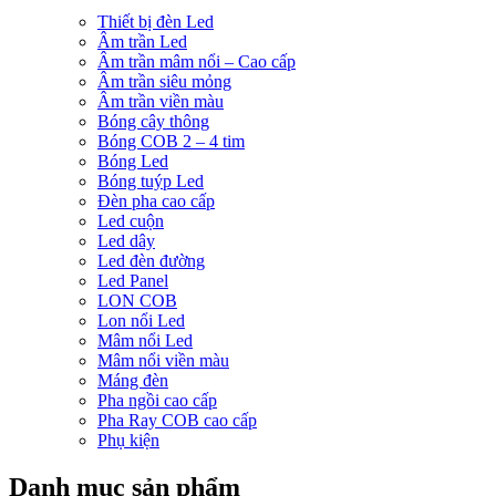
Thiết bị đèn Led
Âm trần Led
Âm trần mâm nổi – Cao cấp
Âm trần siêu mỏng
Âm trần viền màu
Bóng cây thông
Bóng COB 2 – 4 tim
Bóng Led
Bóng tuýp Led
Đèn pha cao cấp
Led cuộn
Led dây
Led đèn đường
Led Panel
LON COB
Lon nổi Led
Mâm nổi Led
Mâm nổi viền màu
Máng đèn
Pha ngồi cao cấp
Pha Ray COB cao cấp
Phụ kiện
Danh mục sản phẩm