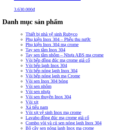
3.630.000
₫
Danh mục sản phẩm
Thiết bị nhà vệ sinh Rubyco
Phụ kiện Inox 304 – Phễu thu nước
Phụ kiện Inox 304 mạ crome
Tay sen tắm Inox 304
Tay sen tắm nhôm – Nhựa ABS mạ crome
Vòi bếp đồng đúc mạ crome giả cổ
Vòi bếp lạnh Inox 304
Vòi bếp nóng lạnh Inox 304
Vòi bếp nóng lạnh mạ Crome
Vòi sen Inox 304 bóng
Vòi sen nhôm
Vòi sen nhựa
Vòi sen thuyền Inox 304
Vòi xịt
Xả tiểu nam
Vòi xịt vệ sinh Inox mạ crome
Lavabo đồng đúc mạ crome giả cổ
Combo vòi và củ sen nóng lạnh Inox 304
Bộ cây sen nóng lạnh Inox mạ crome