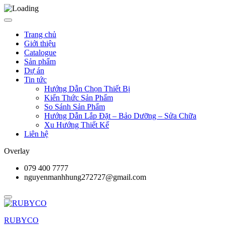
Trang chủ
Giới thiệu
Catalogue
Sản phẩm
Dự án
Tin tức
Hướng Dẫn Chọn Thiết Bị
Kiến Thức Sản Phẩm
So Sánh Sản Phẩm
Hướng Dẫn Lắp Đặt – Bảo Dưỡng – Sửa Chữa
Xu Hướng Thiết Kế
Liên hệ
Overlay
079 400 7777
nguyenmanhhung272727@gmail.com
RUBYCO