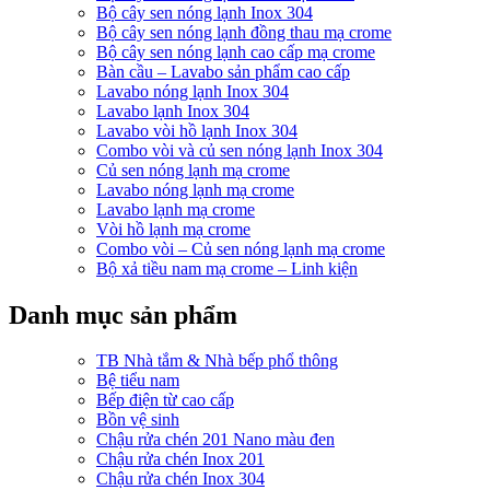
Bộ cây sen nóng lạnh Inox 304
Bộ cây sen nóng lạnh đồng thau mạ crome
Bộ cây sen nóng lạnh cao cấp mạ crome
Bàn cầu – Lavabo sản phẩm cao cấp
Lavabo nóng lạnh Inox 304
Lavabo lạnh Inox 304
Lavabo vòi hồ lạnh Inox 304
Combo vòi và củ sen nóng lạnh Inox 304
Củ sen nóng lạnh mạ crome
Lavabo nóng lạnh mạ crome
Lavabo lạnh mạ crome
Vòi hồ lạnh mạ crome
Combo vòi – Củ sen nóng lạnh mạ crome
Bộ xả tiều nam mạ crome – Linh kiện
Danh mục sản phẩm
TB Nhà tắm & Nhà bếp phổ thông
Bệ tiểu nam
Bếp điện từ cao cấp
Bồn vệ sinh
Chậu rửa chén 201 Nano màu đen
Chậu rửa chén Inox 201
Chậu rửa chén Inox 304