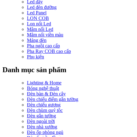
Led dây
Led đèn đường
Led Panel
LON COB
Lon nổi Led
Mâm nổi Led
Mâm nổi viền màu
Máng đèn
Pha ngồi cao cấp
Pha Ray COB cao cấp
Phụ kiện
Danh mục sản phẩm
Lighting & Home
Bóng nghệ thuật
Đèn bàn & Đèn cây
Đèn chiếu điểm gắn tường
Đèn chiếu gương
Đèn chùm quý tộc
Đèn gắn tường
Đèn ngoài trời
Đèn nhà xưởng
Đèn ốp phòng ngủ