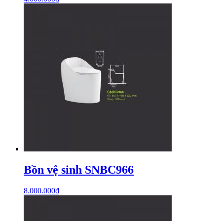
Bồn vệ sinh SNBC966
8.000.000
₫