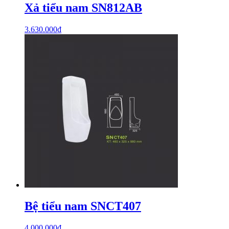
Xả tiểu nam SN812AB
3.630.000
₫
Bệ tiểu nam SNCT407
4.000.000
₫