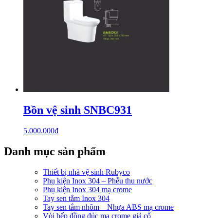
Bồn vệ sinh SNBC931
5.000.000
₫
Danh mục sản phẩm
Thiết bị nhà vệ sinh Rubyco
Phụ kiện Inox 304 – Phễu thu nước
Phụ kiện Inox 304 mạ crome
Tay sen tắm Inox 304
Tay sen tắm nhôm – Nhựa ABS mạ crome
Vòi bếp đồng đúc mạ crome giả cổ