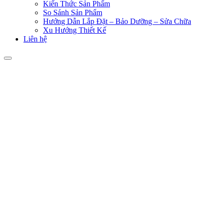
Kiến Thức Sản Phẩm
So Sánh Sản Phẩm
Hướng Dẫn Lắp Đặt – Bảo Dưỡng – Sửa Chữa
Xu Hướng Thiết Kế
Liên hệ