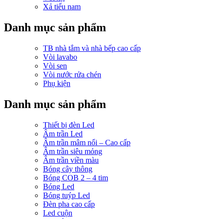
Xả tiểu nam
Danh mục sản phẩm
TB nhà tắm và nhà bếp cao cấp
Vòi lavabo
Vòi sen
Vòi nước rửa chén
Phụ kiện
Danh mục sản phẩm
Thiết bị đèn Led
Âm trần Led
Âm trần mâm nổi – Cao cấp
Âm trần siêu mỏng
Âm trần viền màu
Bóng cây thông
Bóng COB 2 – 4 tim
Bóng Led
Bóng tuýp Led
Đèn pha cao cấp
Led cuộn