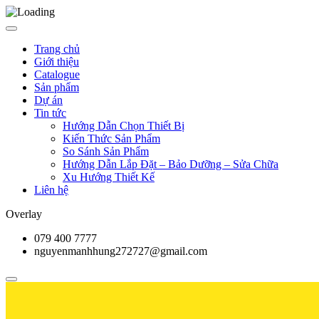
Trang chủ
Giới thiệu
Catalogue
Sản phẩm
Dự án
Tin tức
Hướng Dẫn Chọn Thiết Bị
Kiến Thức Sản Phẩm
So Sánh Sản Phẩm
Hướng Dẫn Lắp Đặt – Bảo Dưỡng – Sửa Chữa
Xu Hướng Thiết Kế
Liên hệ
Overlay
079 400 7777
nguyenmanhhung272727@gmail.com