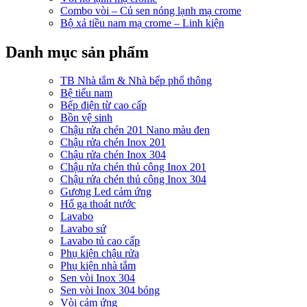
Combo vòi – Củ sen nóng lạnh mạ crome
Bộ xả tiều nam mạ crome – Linh kiện
Danh mục sản phẩm
TB Nhà tắm & Nhà bếp phổ thông
Bệ tiểu nam
Bếp điện từ cao cấp
Bồn vệ sinh
Chậu rửa chén 201 Nano màu đen
Chậu rửa chén Inox 201
Chậu rửa chén Inox 304
Chậu rửa chén thủ công Inox 201
Chậu rửa chén thủ công Inox 304
Gương Led cảm ứng
Hố ga thoát nước
Lavabo
Lavabo sứ
Lavabo tủ cao cấp
Phụ kiện chậu rửa
Phụ kiện nhà tắm
Sen vòi Inox 304
Sen vòi Inox 304 bóng
Vòi cảm ứng