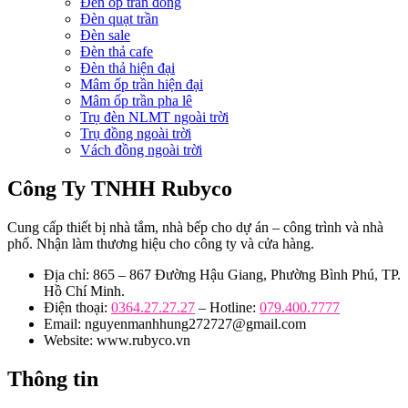
Đèn ốp trần đồng
Đèn quạt trần
Đèn sale
Đèn thả cafe
Đèn thả hiện đại
Mâm ốp trần hiện đại
Mâm ốp trần pha lê
Trụ đèn NLMT ngoài trời
Trụ đồng ngoài trời
Vách đồng ngoài trời
Công Ty TNHH Rubyco
Cung cấp thiết bị nhà tắm, nhà bếp cho dự án – công trình và nhà
phố. Nhận làm thương hiệu cho công ty và cửa hàng.
Địa chỉ: 865 – 867 Đường Hậu Giang, Phường Bình Phú, TP.
Hồ Chí Minh.
Điện thoại:
0364.27.27.27
– Hotline:
079.400.7777
Email: nguyenmanhhung272727@gmail.com
Website: www.rubyco.vn
Thông tin