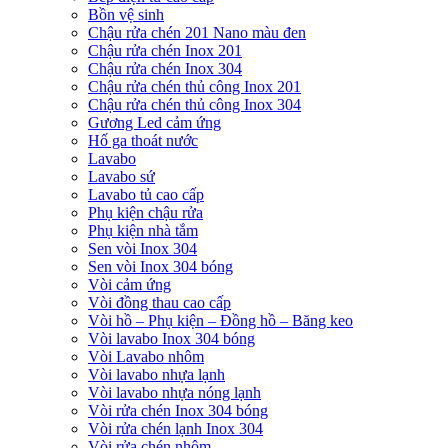
Bồn vệ sinh
Chậu rửa chén 201 Nano màu đen
Chậu rửa chén Inox 201
Chậu rửa chén Inox 304
Chậu rửa chén thủ công Inox 201
Chậu rửa chén thủ công Inox 304
Gương Led cảm ứng
Hố ga thoát nước
Lavabo
Lavabo sứ
Lavabo tủ cao cấp
Phụ kiện chậu rửa
Phụ kiện nhà tắm
Sen vòi Inox 304
Sen vòi Inox 304 bóng
Vòi cảm ứng
Vòi đồng thau cao cấp
Vòi hồ – Phụ kiện – Đồng hồ – Băng keo
Vòi lavabo Inox 304 bóng
Vòi Lavabo nhôm
Vòi lavabo nhựa lạnh
Vòi lavabo nhựa nóng lạnh
Vòi rửa chén Inox 304 bóng
Vòi rửa chén lạnh Inox 304
Vòi rửa chén nhôm