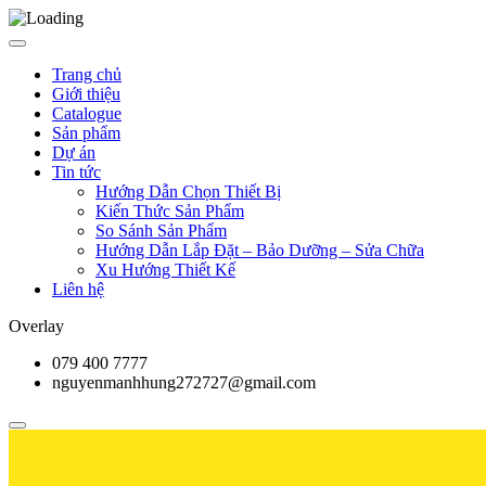
Trang chủ
Giới thiệu
Catalogue
Sản phẩm
Dự án
Tin tức
Hướng Dẫn Chọn Thiết Bị
Kiến Thức Sản Phẩm
So Sánh Sản Phẩm
Hướng Dẫn Lắp Đặt – Bảo Dưỡng – Sửa Chữa
Xu Hướng Thiết Kế
Liên hệ
Overlay
079 400 7777
nguyenmanhhung272727@gmail.com