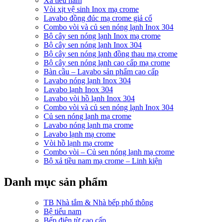
Xả tiểu nam
Vòi xịt vệ sinh Inox mạ crome
Lavabo đồng đúc mạ crome giả cổ
Combo vòi và củ sen nóng lạnh Inox 304
Bộ cây sen nóng lạnh Inox mạ crome
Bộ cây sen nóng lạnh Inox 304
Bộ cây sen nóng lạnh đồng thau mạ crome
Bộ cây sen nóng lạnh cao cấp mạ crome
Bàn cầu – Lavabo sản phẩm cao cấp
Lavabo nóng lạnh Inox 304
Lavabo lạnh Inox 304
Lavabo vòi hồ lạnh Inox 304
Combo vòi và củ sen nóng lạnh Inox 304
Củ sen nóng lạnh mạ crome
Lavabo nóng lạnh mạ crome
Lavabo lạnh mạ crome
Vòi hồ lạnh mạ crome
Combo vòi – Củ sen nóng lạnh mạ crome
Bộ xả tiều nam mạ crome – Linh kiện
Danh mục sản phẩm
TB Nhà tắm & Nhà bếp phổ thông
Bệ tiểu nam
Bếp điện từ cao cấp