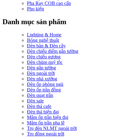
Pha Ray COB cao cấp
Phụ kiện
Danh mục sản phẩm
Lighting & Home
Bóng nghệ thuật
Đèn bàn & Đèn cây
Đèn chiếu điểm gắn tường
Đèn chiếu gương
Đèn chùm quý tộc
Đèn gắn tường
Đèn ngoài trời
Đèn nhà xưởng
Đèn ốp phòng ngủ
Đèn ốp trần đồng
Đèn quạt trần
Đèn sale
Đèn thả cafe
Đèn thả hiện đại
Mâm ốp trần hiện đại
Mâm ốp trần pha lê
Trụ đèn NLMT ngoài trời
Trụ đồng ngoài trời