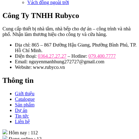
Vách đồng ngoài trời
Công Ty TNHH Rubyco
Cung cấp thiết bị nhà tắm, nhà bếp cho dự án – công trình và nhà
phố. Nhận làm thương hiệu cho công ty và cửa hàng.
Địa chỉ: 865 – 867 Đường Hậu Giang, Phường Bình Phú, TP.
Hồ Chí Minh.
Điện thoại:
0364.27.27.27
– Hotline:
079.400.7777
Email: nguyenmanhhung272727@gmail.com
Website: www.rubyco.vn
Thông tin
Giới thiệu
Catalogue
Sản phẩm
Dự án
Tin tức
Liên hệ
Hôm nay : 112
Đang online : 12