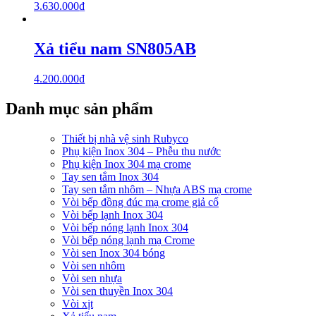
3.630.000
₫
Xả tiểu nam SN805AB
4.200.000
₫
Danh mục sản phẩm
Thiết bị nhà vệ sinh Rubyco
Phụ kiện Inox 304 – Phễu thu nước
Phụ kiện Inox 304 mạ crome
Tay sen tắm Inox 304
Tay sen tắm nhôm – Nhựa ABS mạ crome
Vòi bếp đồng đúc mạ crome giả cổ
Vòi bếp lạnh Inox 304
Vòi bếp nóng lạnh Inox 304
Vòi bếp nóng lạnh mạ Crome
Vòi sen Inox 304 bóng
Vòi sen nhôm
Vòi sen nhựa
Vòi sen thuyền Inox 304
Vòi xịt