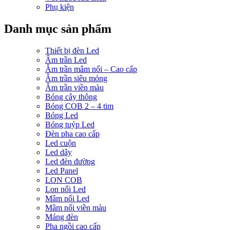
Phụ kiện
Danh mục sản phẩm
Thiết bị đèn Led
Âm trần Led
Âm trần mâm nổi – Cao cấp
Âm trần siêu mỏng
Âm trần viền màu
Bóng cây thông
Bóng COB 2 – 4 tim
Bóng Led
Bóng tuýp Led
Đèn pha cao cấp
Led cuộn
Led dây
Led đèn đường
Led Panel
LON COB
Lon nổi Led
Mâm nổi Led
Mâm nổi viền màu
Máng đèn
Pha ngồi cao cấp