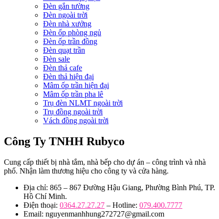
Đèn gắn tường
Đèn ngoài trời
Đèn nhà xưởng
Đèn ốp phòng ngủ
Đèn ốp trần đồng
Đèn quạt trần
Đèn sale
Đèn thả cafe
Đèn thả hiện đại
Mâm ốp trần hiện đại
Mâm ốp trần pha lê
Trụ đèn NLMT ngoài trời
Trụ đồng ngoài trời
Vách đồng ngoài trời
Công Ty TNHH Rubyco
Cung cấp thiết bị nhà tắm, nhà bếp cho dự án – công trình và nhà
phố. Nhận làm thương hiệu cho công ty và cửa hàng.
Địa chỉ: 865 – 867 Đường Hậu Giang, Phường Bình Phú, TP.
Hồ Chí Minh.
Điện thoại:
0364.27.27.27
– Hotline:
079.400.7777
Email: nguyenmanhhung272727@gmail.com