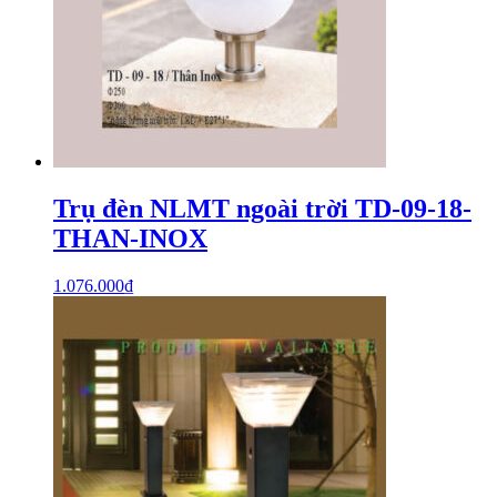
Trụ đèn NLMT ngoài trời TD-09-18-
THAN-INOX
1.076.000
₫