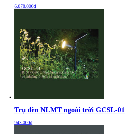
6.078.000
₫
Trụ đèn NLMT ngoài trời GCSL-01
943.000
₫