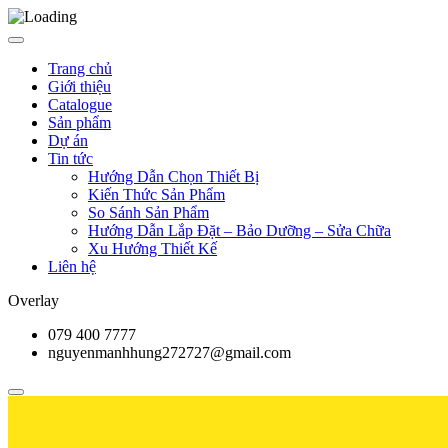
Trang chủ
Giới thiệu
Catalogue
Sản phẩm
Dự án
Tin tức
Hướng Dẫn Chọn Thiết Bị
Kiến Thức Sản Phẩm
So Sánh Sản Phẩm
Hướng Dẫn Lắp Đặt – Bảo Dưỡng – Sửa Chữa
Xu Hướng Thiết Kế
Liên hệ
Overlay
079 400 7777
nguyenmanhhung272727@gmail.com