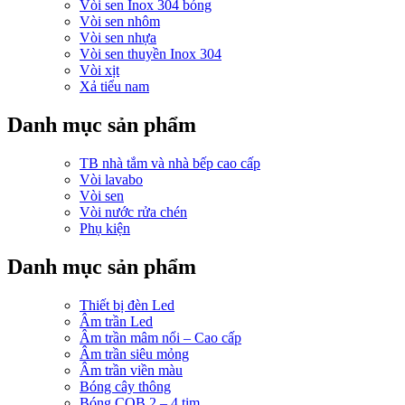
Vòi sen Inox 304 bóng
Vòi sen nhôm
Vòi sen nhựa
Vòi sen thuyền Inox 304
Vòi xịt
Xả tiểu nam
Danh mục sản phẩm
TB nhà tắm và nhà bếp cao cấp
Vòi lavabo
Vòi sen
Vòi nước rửa chén
Phụ kiện
Danh mục sản phẩm
Thiết bị đèn Led
Âm trần Led
Âm trần mâm nổi – Cao cấp
Âm trần siêu mỏng
Âm trần viền màu
Bóng cây thông
Bóng COB 2 – 4 tim