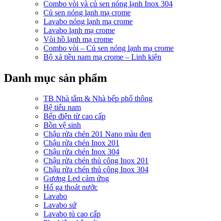
Combo vòi và củ sen nóng lạnh Inox 304
Củ sen nóng lạnh mạ crome
Lavabo nóng lạnh mạ crome
Lavabo lạnh mạ crome
Vòi hồ lạnh mạ crome
Combo vòi – Củ sen nóng lạnh mạ crome
Bộ xả tiều nam mạ crome – Linh kiện
Danh mục sản phẩm
TB Nhà tắm & Nhà bếp phổ thông
Bệ tiểu nam
Bếp điện từ cao cấp
Bồn vệ sinh
Chậu rửa chén 201 Nano màu đen
Chậu rửa chén Inox 201
Chậu rửa chén Inox 304
Chậu rửa chén thủ công Inox 201
Chậu rửa chén thủ công Inox 304
Gương Led cảm ứng
Hố ga thoát nước
Lavabo
Lavabo sứ
Lavabo tủ cao cấp