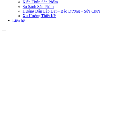
Kiến Thức Sản Phẩm
So Sánh Sản Phẩm
Hướng Dẫn Lắp Đặt – Bảo Dưỡng – Sửa Chữa
Xu Hướng Thiết Kế
Liên hệ