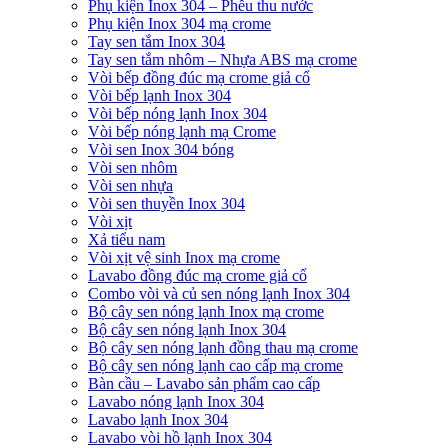
Phụ kiện Inox 304 – Phễu thu nước
Phụ kiện Inox 304 mạ crome
Tay sen tắm Inox 304
Tay sen tắm nhôm – Nhựa ABS mạ crome
Vòi bếp đồng đúc mạ crome giả cổ
Vòi bếp lạnh Inox 304
Vòi bếp nóng lạnh Inox 304
Vòi bếp nóng lạnh mạ Crome
Vòi sen Inox 304 bóng
Vòi sen nhôm
Vòi sen nhựa
Vòi sen thuyền Inox 304
Vòi xịt
Xả tiểu nam
Vòi xịt vệ sinh Inox mạ crome
Lavabo đồng đúc mạ crome giả cổ
Combo vòi và củ sen nóng lạnh Inox 304
Bộ cây sen nóng lạnh Inox mạ crome
Bộ cây sen nóng lạnh Inox 304
Bộ cây sen nóng lạnh đồng thau mạ crome
Bộ cây sen nóng lạnh cao cấp mạ crome
Bàn cầu – Lavabo sản phẩm cao cấp
Lavabo nóng lạnh Inox 304
Lavabo lạnh Inox 304
Lavabo vòi hồ lạnh Inox 304