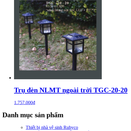
Trụ đèn NLMT ngoài trời TGC-20-20
1.757.000
₫
Danh mục sản phẩm
Thiết bị nhà vệ sinh Rubyco