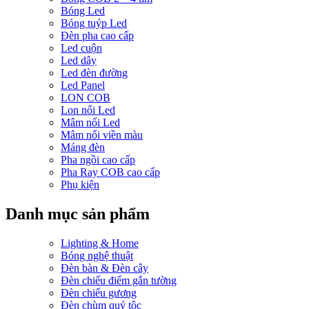
Bóng Led
Bóng tuýp Led
Đèn pha cao cấp
Led cuộn
Led dây
Led đèn đường
Led Panel
LON COB
Lon nổi Led
Mâm nổi Led
Mâm nổi viền màu
Máng đèn
Pha ngồi cao cấp
Pha Ray COB cao cấp
Phụ kiện
Danh mục sản phẩm
Lighting & Home
Bóng nghệ thuật
Đèn bàn & Đèn cây
Đèn chiếu điểm gắn tường
Đèn chiếu gương
Đèn chùm quý tộc