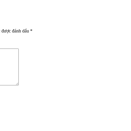
c được đánh dấu
*