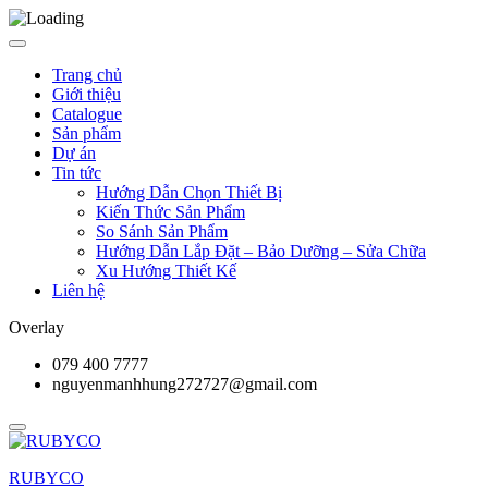
Trang chủ
Giới thiệu
Catalogue
Sản phẩm
Dự án
Tin tức
Hướng Dẫn Chọn Thiết Bị
Kiến Thức Sản Phẩm
So Sánh Sản Phẩm
Hướng Dẫn Lắp Đặt – Bảo Dưỡng – Sửa Chữa
Xu Hướng Thiết Kế
Liên hệ
Overlay
079 400 7777
nguyenmanhhung272727@gmail.com
RUBYCO