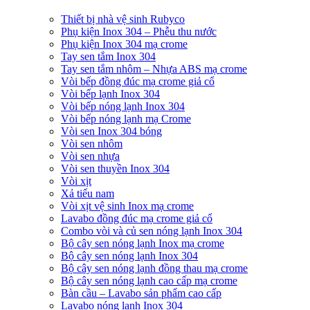
Thiết bị nhà vệ sinh Rubyco
Phụ kiện Inox 304 – Phễu thu nước
Phụ kiện Inox 304 mạ crome
Tay sen tắm Inox 304
Tay sen tắm nhôm – Nhựa ABS mạ crome
Vòi bếp đồng đúc mạ crome giả cổ
Vòi bếp lạnh Inox 304
Vòi bếp nóng lạnh Inox 304
Vòi bếp nóng lạnh mạ Crome
Vòi sen Inox 304 bóng
Vòi sen nhôm
Vòi sen nhựa
Vòi sen thuyền Inox 304
Vòi xịt
Xả tiểu nam
Vòi xịt vệ sinh Inox mạ crome
Lavabo đồng đúc mạ crome giả cổ
Combo vòi và củ sen nóng lạnh Inox 304
Bộ cây sen nóng lạnh Inox mạ crome
Bộ cây sen nóng lạnh Inox 304
Bộ cây sen nóng lạnh đồng thau mạ crome
Bộ cây sen nóng lạnh cao cấp mạ crome
Bàn cầu – Lavabo sản phẩm cao cấp
Lavabo nóng lạnh Inox 304