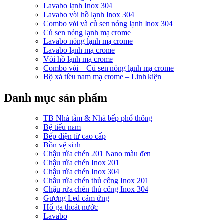
Lavabo lạnh Inox 304
Lavabo vòi hồ lạnh Inox 304
Combo vòi và củ sen nóng lạnh Inox 304
Củ sen nóng lạnh mạ crome
Lavabo nóng lạnh mạ crome
Lavabo lạnh mạ crome
Vòi hồ lạnh mạ crome
Combo vòi – Củ sen nóng lạnh mạ crome
Bộ xả tiều nam mạ crome – Linh kiện
Danh mục sản phẩm
TB Nhà tắm & Nhà bếp phổ thông
Bệ tiểu nam
Bếp điện từ cao cấp
Bồn vệ sinh
Chậu rửa chén 201 Nano màu đen
Chậu rửa chén Inox 201
Chậu rửa chén Inox 304
Chậu rửa chén thủ công Inox 201
Chậu rửa chén thủ công Inox 304
Gương Led cảm ứng
Hố ga thoát nước
Lavabo