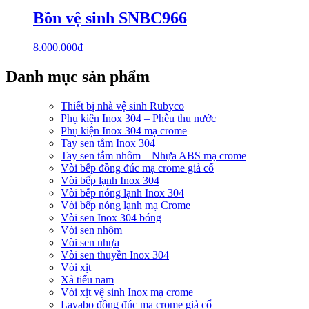
Bồn vệ sinh SNBC966
8.000.000
₫
Danh mục sản phẩm
Thiết bị nhà vệ sinh Rubyco
Phụ kiện Inox 304 – Phễu thu nước
Phụ kiện Inox 304 mạ crome
Tay sen tắm Inox 304
Tay sen tắm nhôm – Nhựa ABS mạ crome
Vòi bếp đồng đúc mạ crome giả cổ
Vòi bếp lạnh Inox 304
Vòi bếp nóng lạnh Inox 304
Vòi bếp nóng lạnh mạ Crome
Vòi sen Inox 304 bóng
Vòi sen nhôm
Vòi sen nhựa
Vòi sen thuyền Inox 304
Vòi xịt
Xả tiểu nam
Vòi xịt vệ sinh Inox mạ crome
Lavabo đồng đúc mạ crome giả cổ