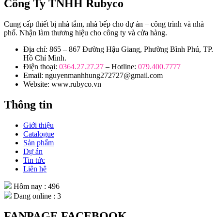
Công Ty TNHH Rubyco
Cung cấp thiết bị nhà tắm, nhà bếp cho dự án – công trình và nhà
phố. Nhận làm thương hiệu cho công ty và cửa hàng.
Địa chỉ: 865 – 867 Đường Hậu Giang, Phường Bình Phú, TP.
Hồ Chí Minh.
Điện thoại:
0364.27.27.27
– Hotline:
079.400.7777
Email: nguyenmanhhung272727@gmail.com
Website: www.rubyco.vn
Thông tin
Giới thiệu
Catalogue
Sản phẩm
Dự án
Tin tức
Liên hệ
Hôm nay : 496
Đang online : 3
FANPAGE FACEBOOK