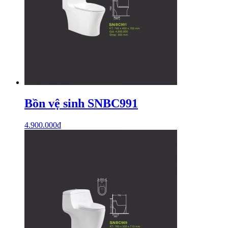
Bồn vệ sinh SNBC991
4.900.000
₫