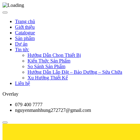
Trang chủ
Giới thiệu
Catalogue
Sản phẩm
Dự án
Tin tức
Hướng Dẫn Chọn Thiết Bị
Kiến Thức Sản Phẩm
So Sánh Sản Phẩm
Hướng Dẫn Lắp Đặt – Bảo Dưỡng – Sửa Chữa
Xu Hướng Thiết Kế
Liên hệ
Overlay
079 400 7777
nguyenmanhhung272727@gmail.com