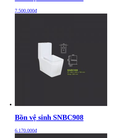
7.500.000
₫
Bồn vệ sinh SNBC908
6.170.000
₫