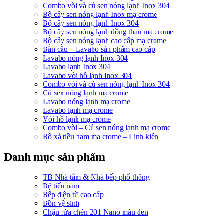
Combo vòi và củ sen nóng lạnh Inox 304
Bộ cây sen nóng lạnh Inox mạ crome
Bộ cây sen nóng lạnh Inox 304
Bộ cây sen nóng lạnh đồng thau mạ crome
Bộ cây sen nóng lạnh cao cấp mạ crome
Bàn cầu – Lavabo sản phẩm cao cấp
Lavabo nóng lạnh Inox 304
Lavabo lạnh Inox 304
Lavabo vòi hồ lạnh Inox 304
Combo vòi và củ sen nóng lạnh Inox 304
Củ sen nóng lạnh mạ crome
Lavabo nóng lạnh mạ crome
Lavabo lạnh mạ crome
Vòi hồ lạnh mạ crome
Combo vòi – Củ sen nóng lạnh mạ crome
Bộ xả tiều nam mạ crome – Linh kiện
Danh mục sản phẩm
TB Nhà tắm & Nhà bếp phổ thông
Bệ tiểu nam
Bếp điện từ cao cấp
Bồn vệ sinh
Chậu rửa chén 201 Nano màu đen