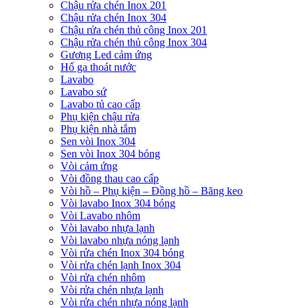
Chậu rửa chén Inox 201
Chậu rửa chén Inox 304
Chậu rửa chén thủ công Inox 201
Chậu rửa chén thủ công Inox 304
Gương Led cảm ứng
Hố ga thoát nước
Lavabo
Lavabo sứ
Lavabo tủ cao cấp
Phụ kiện chậu rửa
Phụ kiện nhà tắm
Sen vòi Inox 304
Sen vòi Inox 304 bóng
Vòi cảm ứng
Vòi đồng thau cao cấp
Vòi hồ – Phụ kiện – Đồng hồ – Băng keo
Vòi lavabo Inox 304 bóng
Vòi Lavabo nhôm
Vòi lavabo nhựa lạnh
Vòi lavabo nhựa nóng lạnh
Vòi rửa chén Inox 304 bóng
Vòi rửa chén lạnh Inox 304
Vòi rửa chén nhôm
Vòi rửa chén nhựa lạnh
Vòi rửa chén nhựa nóng lạnh