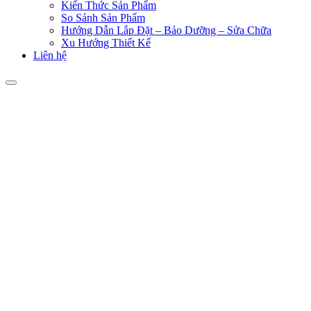
Kiến Thức Sản Phẩm
So Sánh Sản Phẩm
Hướng Dẫn Lắp Đặt – Bảo Dưỡng – Sửa Chữa
Xu Hướng Thiết Kế
Liên hệ