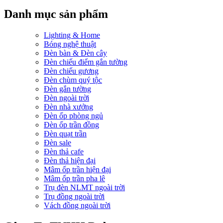
Danh mục sản phẩm
Lighting & Home
Bóng nghệ thuật
Đèn bàn & Đèn cây
Đèn chiếu điểm gắn tường
Đèn chiếu gương
Đèn chùm quý tộc
Đèn gắn tường
Đèn ngoài trời
Đèn nhà xưởng
Đèn ốp phòng ngủ
Đèn ốp trần đồng
Đèn quạt trần
Đèn sale
Đèn thả cafe
Đèn thả hiện đại
Mâm ốp trần hiện đại
Mâm ốp trần pha lê
Trụ đèn NLMT ngoài trời
Trụ đồng ngoài trời
Vách đồng ngoài trời