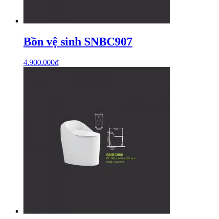
Bồn vệ sinh SNBC907
4.900.000
₫