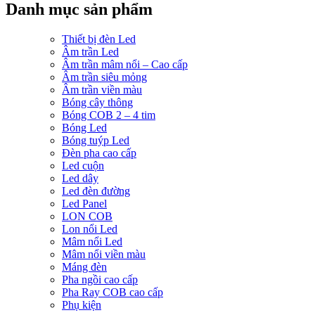
Danh mục sản phẩm
Thiết bị đèn Led
Âm trần Led
Âm trần mâm nổi – Cao cấp
Âm trần siêu mỏng
Âm trần viền màu
Bóng cây thông
Bóng COB 2 – 4 tim
Bóng Led
Bóng tuýp Led
Đèn pha cao cấp
Led cuộn
Led dây
Led đèn đường
Led Panel
LON COB
Lon nổi Led
Mâm nổi Led
Mâm nổi viền màu
Máng đèn
Pha ngồi cao cấp
Pha Ray COB cao cấp
Phụ kiện