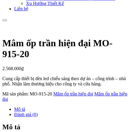
Xu Hướng Thiết Kế
Liên hệ
Mâm ốp trần hiện đại MO-
915-20
2.568.000
₫
Cung cấp thiết bị đèn led chiếu sáng theo dự án – công trình – nhà
phố. Nhận làm thương hiệu cho công ty và cửa hàng.
Mã sản phẩm:
MO-915-20
Mâm ốp trần hiện đại
Mâm ốp trần hiện
đại
Mô tả
Đánh giá (0)
Mô tả