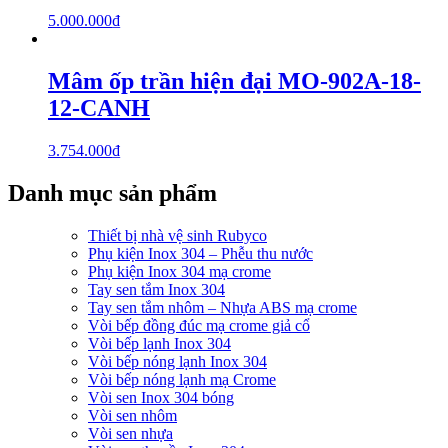
5.000.000
₫
Mâm ốp trần hiện đại MO-902A-18-
12-CANH
3.754.000
₫
Danh mục sản phẩm
Thiết bị nhà vệ sinh Rubyco
Phụ kiện Inox 304 – Phễu thu nước
Phụ kiện Inox 304 mạ crome
Tay sen tắm Inox 304
Tay sen tắm nhôm – Nhựa ABS mạ crome
Vòi bếp đồng đúc mạ crome giả cổ
Vòi bếp lạnh Inox 304
Vòi bếp nóng lạnh Inox 304
Vòi bếp nóng lạnh mạ Crome
Vòi sen Inox 304 bóng
Vòi sen nhôm
Vòi sen nhựa