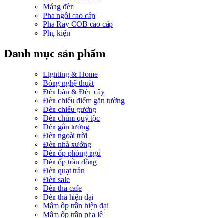
Máng đèn
Pha ngồi cao cấp
Pha Ray COB cao cấp
Phụ kiện
Danh mục sản phẩm
Lighting & Home
Bóng nghệ thuật
Đèn bàn & Đèn cây
Đèn chiếu điểm gắn tường
Đèn chiếu gương
Đèn chùm quý tộc
Đèn gắn tường
Đèn ngoài trời
Đèn nhà xưởng
Đèn ốp phòng ngủ
Đèn ốp trần đồng
Đèn quạt trần
Đèn sale
Đèn thả cafe
Đèn thả hiện đại
Mâm ốp trần hiện đại
Mâm ốp trần pha lê