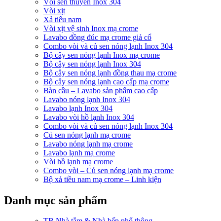
Vòi sen thuyền Inox 304
Vòi xịt
Xả tiểu nam
Vòi xịt vệ sinh Inox mạ crome
Lavabo đồng đúc mạ crome giả cổ
Combo vòi và củ sen nóng lạnh Inox 304
Bộ cây sen nóng lạnh Inox mạ crome
Bộ cây sen nóng lạnh Inox 304
Bộ cây sen nóng lạnh đồng thau mạ crome
Bộ cây sen nóng lạnh cao cấp mạ crome
Bàn cầu – Lavabo sản phẩm cao cấp
Lavabo nóng lạnh Inox 304
Lavabo lạnh Inox 304
Lavabo vòi hồ lạnh Inox 304
Combo vòi và củ sen nóng lạnh Inox 304
Củ sen nóng lạnh mạ crome
Lavabo nóng lạnh mạ crome
Lavabo lạnh mạ crome
Vòi hồ lạnh mạ crome
Combo vòi – Củ sen nóng lạnh mạ crome
Bộ xả tiều nam mạ crome – Linh kiện
Danh mục sản phẩm
TB Nhà tắm & Nhà bếp phổ thông