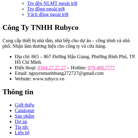
Trụ đèn NLMT ngoài trời
Trụ đồng ngoài trời
Vách đồng ngoài trời
Công Ty TNHH Rubyco
Cung cấp thiết bị nhà tắm, nhà bếp cho dự án – công trình và nhà
phố. Nhận làm thương hiệu cho công ty và cửa hàng.
Địa chỉ: 865 – 867 Đường Hậu Giang, Phường Bình Phú, TP.
Hồ Chí Minh.
Điện thoại:
0364.27.27.27
– Hotline:
079.400.7777
Email: nguyenmanhhung272727@gmail.com
Website: www.rubyco.vn
Thông tin
Giới thiệu
Catalogue
Sản phẩm
Dự án
Tin tức
Liên hệ