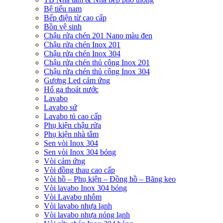
Bệ tiểu nam
Bếp điện từ cao cấp
Bồn vệ sinh
Chậu rửa chén 201 Nano màu đen
Chậu rửa chén Inox 201
Chậu rửa chén Inox 304
Chậu rửa chén thủ công Inox 201
Chậu rửa chén thủ công Inox 304
Gương Led cảm ứng
Hố ga thoát nước
Lavabo
Lavabo sứ
Lavabo tủ cao cấp
Phụ kiện chậu rửa
Phụ kiện nhà tắm
Sen vòi Inox 304
Sen vòi Inox 304 bóng
Vòi cảm ứng
Vòi đồng thau cao cấp
Vòi hồ – Phụ kiện – Đồng hồ – Băng keo
Vòi lavabo Inox 304 bóng
Vòi Lavabo nhôm
Vòi lavabo nhựa lạnh
Vòi lavabo nhựa nóng lạnh