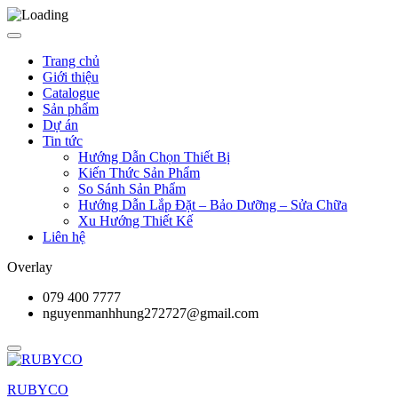
Trang chủ
Giới thiệu
Catalogue
Sản phẩm
Dự án
Tin tức
Hướng Dẫn Chọn Thiết Bị
Kiến Thức Sản Phẩm
So Sánh Sản Phẩm
Hướng Dẫn Lắp Đặt – Bảo Dưỡng – Sửa Chữa
Xu Hướng Thiết Kế
Liên hệ
Overlay
079 400 7777
nguyenmanhhung272727@gmail.com
RUBYCO