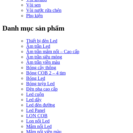
Vòi sen
Vòi nước rửa chén
Phụ kiện
Danh mục sản phẩm
Thiết bị đèn Led
Âm trần Led
Âm trần mâm nổi – Cao cấp
Âm trần siêu mỏng
Âm trần viền màu
Bóng cây thông
Bóng COB 2 – 4 tim
Bóng Led
Bóng tuýp Led
Đèn pha cao cấp
Led cuộn
Led dây
Led đèn đường
Led Panel
LON COB
Lon nổi Led
Mâm nổi Led
Mâm nổi viền màu