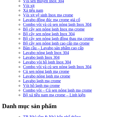
Vòi sen thuyền Inox 304
Vòi xịt
Xả tiểu nam
Vòi xịt vệ sinh Inox mạ crome
Lavabo đồng đúc mạ crome giả cổ
Combo vòi và củ sen nóng lạnh Inox 304
Bộ cây sen nóng lạnh Inox mạ crome
Bộ cây sen nóng lạnh Inox 304
Bộ cây sen nóng lạnh đồng thau mạ crome
Bộ cây sen nóng lạnh cao cấp mạ crome
Bàn cầu – Lavabo sản phẩm cao cấp
Lavabo nóng lạnh Inox 304
Lavabo lạnh Inox 304
Lavabo vòi hồ lạnh Inox 304
Combo vòi và củ sen nóng lạnh Inox 304
Củ sen nóng lạnh mạ crome
Lavabo nóng lạnh mạ crome
Lavabo lạnh mạ crome
Vòi hồ lạnh mạ crome
Combo vòi – Củ sen nóng lạnh mạ crome
Bộ xả tiều nam mạ crome – Linh kiện
Danh mục sản phẩm
TB Nhà tắm & Nhà bếp phổ thông