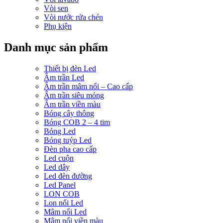
Vòi sen
Vòi nước rửa chén
Phụ kiện
Danh mục sản phẩm
Thiết bị đèn Led
Âm trần Led
Âm trần mâm nổi – Cao cấp
Âm trần siêu mỏng
Âm trần viền màu
Bóng cây thông
Bóng COB 2 – 4 tim
Bóng Led
Bóng tuýp Led
Đèn pha cao cấp
Led cuộn
Led dây
Led đèn đường
Led Panel
LON COB
Lon nổi Led
Mâm nổi Led
Mâm nổi viền màu