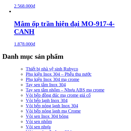
2.568.000
₫
Mâm ốp trần hiện đại MO-917-4-
CANH
1.878.000
₫
Danh mục sản phẩm
Thiết bị nhà vệ sinh Rubyco
Phụ kiện Inox 304 – Phễu thu nước
Phụ kiện Inox 304 mạ crome
Tay sen tắm Inox 304
Tay sen tắm nhôm – Nhựa ABS mạ crome
Vòi bếp đồng đúc mạ crome giả cổ
Vòi bếp lạnh Inox 304
Vòi bếp nóng lạnh Inox 304
Vòi bếp nóng lạnh mạ Crome
Vòi sen Inox 304 bóng
Vòi sen nhôm
Vòi sen nhựa