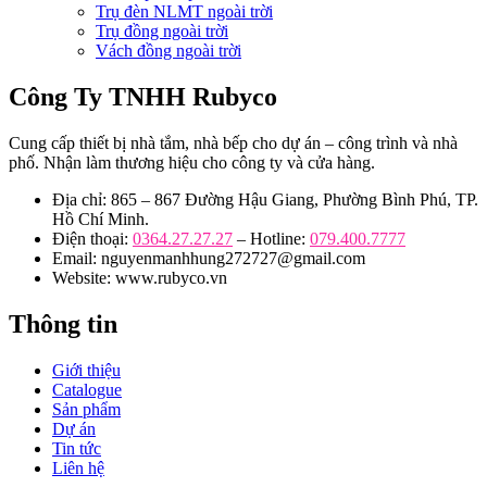
Trụ đèn NLMT ngoài trời
Trụ đồng ngoài trời
Vách đồng ngoài trời
Công Ty TNHH Rubyco
Cung cấp thiết bị nhà tắm, nhà bếp cho dự án – công trình và nhà
phố. Nhận làm thương hiệu cho công ty và cửa hàng.
Địa chỉ: 865 – 867 Đường Hậu Giang, Phường Bình Phú, TP.
Hồ Chí Minh.
Điện thoại:
0364.27.27.27
– Hotline:
079.400.7777
Email: nguyenmanhhung272727@gmail.com
Website: www.rubyco.vn
Thông tin
Giới thiệu
Catalogue
Sản phẩm
Dự án
Tin tức
Liên hệ