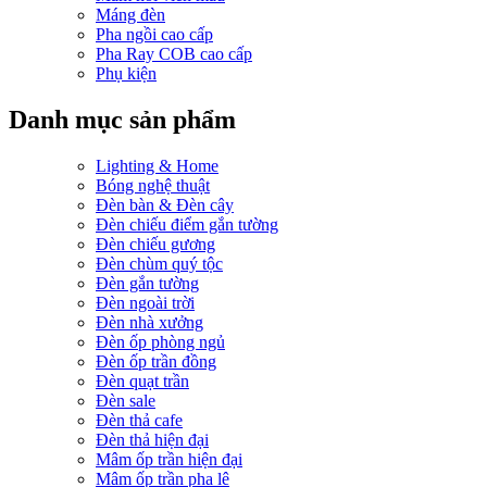
Máng đèn
Pha ngồi cao cấp
Pha Ray COB cao cấp
Phụ kiện
Danh mục sản phẩm
Lighting & Home
Bóng nghệ thuật
Đèn bàn & Đèn cây
Đèn chiếu điểm gắn tường
Đèn chiếu gương
Đèn chùm quý tộc
Đèn gắn tường
Đèn ngoài trời
Đèn nhà xưởng
Đèn ốp phòng ngủ
Đèn ốp trần đồng
Đèn quạt trần
Đèn sale
Đèn thả cafe
Đèn thả hiện đại
Mâm ốp trần hiện đại
Mâm ốp trần pha lê