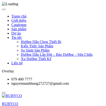
Trang chủ
Giới thiệu
Catalogue
Sản phẩm
Dự án
Tin tức
Hướng Dẫn Chọn Thiết Bị
Kiến Thức Sản Phẩm
So Sánh Sản Phẩm
Hướng Dẫn Lắp Đặt – Bảo Dưỡng – Sửa Chữa
Xu Hướng Thiết Kế
Liên hệ
Overlay
079 400 7777
nguyenmanhhung272727@gmail.com
RUBYCO