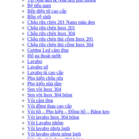
Bệ tiểu nam
Bếp điện từ cao cấp
Bồn vệ sinh
Chậu rửa chén 201 Nano màu đen
Chậu rửa chén Inox 201
Chậu rửa chén Inox 304
Chậu rửa chén thủ công Inox 201
Chậu rửa chén thủ công Inox 304
Gương Led cảm ứng
Hố ga thoát nước
Lavabo
Lavabo sứ
Lavabo tủ cao cấp
Phụ kiện chậu rửa
Phụ kiện nhà tắm
Sen vòi Inox 304
Sen vòi Inox 304 bóng
Vòi cảm ứng
Vòi đồng thau cao cấp
Vòi hồ – Phụ kiện – Đồng hồ – Băng keo
Vòi lavabo Inox 304 bóng
Vòi Lavabo nhôm
Vòi lavabo nhựa lạnh
Vòi lavabo nhựa nóng lạnh