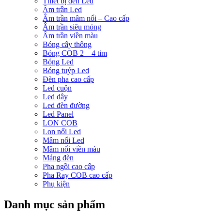
Thiết bị đèn Led
Âm trần Led
Âm trần mâm nổi – Cao cấp
Âm trần siêu mỏng
Âm trần viền màu
Bóng cây thông
Bóng COB 2 – 4 tim
Bóng Led
Bóng tuýp Led
Đèn pha cao cấp
Led cuộn
Led dây
Led đèn đường
Led Panel
LON COB
Lon nổi Led
Mâm nổi Led
Mâm nổi viền màu
Máng đèn
Pha ngồi cao cấp
Pha Ray COB cao cấp
Phụ kiện
Danh mục sản phẩm