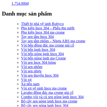
1.754.000
₫
Danh mục sản phẩm
Thiết bị nhà vệ sinh Rubyco
Phụ kiện Inox 304 – Phễu thu nước
Phụ kiện Inox 304 mạ crome
Tay sen tắm Inox 304
Tay sen tắm nhôm – Nhựa ABS mạ crome
Vòi bếp đồng đúc mạ crome giả cổ
Vòi bếp lạnh Inox 304
Vòi bếp nóng lạnh Inox 304
Vòi bếp nóng lạnh mạ Crome
Vòi sen Inox 304 bóng
Vòi sen nhôm
Vòi sen nhựa
Vòi sen thuyền Inox 304
Vòi xịt
Xả tiểu nam
Vòi xịt vệ sinh Inox mạ crome
Lavabo đồng đúc mạ crome giả cổ
Combo vòi và củ sen nóng lạnh Inox 304
Bộ cây sen nóng lạnh Inox mạ crome
Bộ cây sen nóng lạnh Inox 304