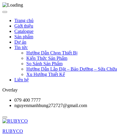
Trang chủ
Giới thiệu
Catalogue
Sản phẩm
Dự án
Tin tức
Hướng Dẫn Chọn Thiết Bị
Kiến Thức Sản Phẩm
So Sánh Sản Phẩm
Hướng Dẫn Lắp Đặt – Bảo Dưỡng – Sửa Chữa
Xu Hướng Thiết Kế
Liên hệ
Overlay
079 400 7777
nguyenmanhhung272727@gmail.com
RUBYCO