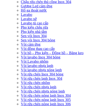
Chậu rửa chén thủ công Inox 304
Gương Led cảm ứng
Hố ga thoát nước
Lavabo
Lavabo sứ
Lavabo tủ cao cấp
Phụ kiện chậu rửa
Phụ kiện nhà tắm
Sen vòi Inox 304
Sen vòi Inox 304 bóng
Vòi cảm ứng
Vòi đồng thau cao cấp
Vòi hồ – Phụ kiện – Đồng hồ – Băng keo
Vòi lavabo Inox 304 bóng
Vòi Lavabo nhôm
Vòi lavabo nhựa lạnh
Vòi lavabo nhựa nóng lạnh
Vòi rửa chén Inox 304 bóng
Vòi rửa chén lạnh Inox 304
Vòi rửa chén nhôm
Vòi rửa chén nhựa lạnh
Vòi rửa chén nhựa nóng lạnh
Vòi rửa chén nóng lạnh Inox 304
Vòi rửa chén nóng lạnh Inox 305
Vòi rửa chén nóng lạnh Inox 306