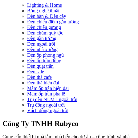
Lighting & Home
Bóng nghệ thuật
Đèn bàn & Đèn cây
Đèn chiếu điểm gắn tường
Đèn chiếu gương
Đèn chùm quý tộc
Đèn gắn tường
Đèn ngoài trời
Đèn nhà xưởng
Đèn ốp phòng ngủ
Đèn ốp trần đồng
Đèn quạt trần
Đèn sale
Đèn thả cafe
Đèn thả hiện đại
Mâm ốp trần hiện đại
Mâm ốp trần pha lê
Trụ đèn NLMT ngoài trời
Trụ đồng ngoài trời
Vách đồng ngoài trời
Công Ty TNHH Rubyco
Cung cấp thiết bị nhà tắm, nhà bếp cho dự án – công trình và nhà