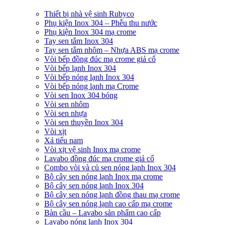
Thiết bị nhà vệ sinh Rubyco
Phụ kiện Inox 304 – Phễu thu nước
Phụ kiện Inox 304 mạ crome
Tay sen tắm Inox 304
Tay sen tắm nhôm – Nhựa ABS mạ crome
Vòi bếp đồng đúc mạ crome giả cổ
Vòi bếp lạnh Inox 304
Vòi bếp nóng lạnh Inox 304
Vòi bếp nóng lạnh mạ Crome
Vòi sen Inox 304 bóng
Vòi sen nhôm
Vòi sen nhựa
Vòi sen thuyền Inox 304
Vòi xịt
Xả tiểu nam
Vòi xịt vệ sinh Inox mạ crome
Lavabo đồng đúc mạ crome giả cổ
Combo vòi và củ sen nóng lạnh Inox 304
Bộ cây sen nóng lạnh Inox mạ crome
Bộ cây sen nóng lạnh Inox 304
Bộ cây sen nóng lạnh đồng thau mạ crome
Bộ cây sen nóng lạnh cao cấp mạ crome
Bàn cầu – Lavabo sản phẩm cao cấp
Lavabo nóng lạnh Inox 304