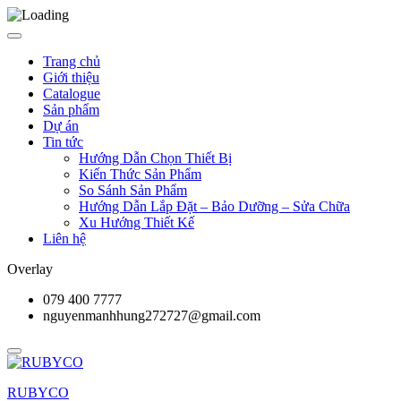
Trang chủ
Giới thiệu
Catalogue
Sản phẩm
Dự án
Tin tức
Hướng Dẫn Chọn Thiết Bị
Kiến Thức Sản Phẩm
So Sánh Sản Phẩm
Hướng Dẫn Lắp Đặt – Bảo Dưỡng – Sửa Chữa
Xu Hướng Thiết Kế
Liên hệ
Overlay
079 400 7777
nguyenmanhhung272727@gmail.com
RUBYCO