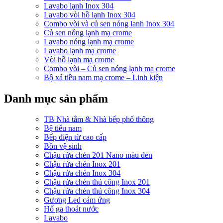
Lavabo lạnh Inox 304
Lavabo vòi hồ lạnh Inox 304
Combo vòi và củ sen nóng lạnh Inox 304
Củ sen nóng lạnh mạ crome
Lavabo nóng lạnh mạ crome
Lavabo lạnh mạ crome
Vòi hồ lạnh mạ crome
Combo vòi – Củ sen nóng lạnh mạ crome
Bộ xả tiều nam mạ crome – Linh kiện
Danh mục sản phẩm
TB Nhà tắm & Nhà bếp phổ thông
Bệ tiểu nam
Bếp điện từ cao cấp
Bồn vệ sinh
Chậu rửa chén 201 Nano màu đen
Chậu rửa chén Inox 201
Chậu rửa chén Inox 304
Chậu rửa chén thủ công Inox 201
Chậu rửa chén thủ công Inox 304
Gương Led cảm ứng
Hố ga thoát nước
Lavabo