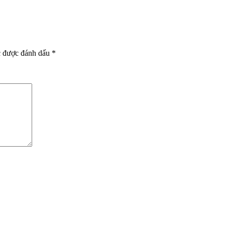
c được đánh dấu
*