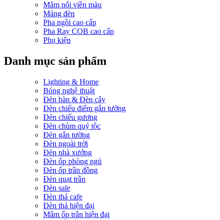
Mâm nổi viền màu
Máng đèn
Pha ngồi cao cấp
Pha Ray COB cao cấp
Phụ kiện
Danh mục sản phẩm
Lighting & Home
Bóng nghệ thuật
Đèn bàn & Đèn cây
Đèn chiếu điểm gắn tường
Đèn chiếu gương
Đèn chùm quý tộc
Đèn gắn tường
Đèn ngoài trời
Đèn nhà xưởng
Đèn ốp phòng ngủ
Đèn ốp trần đồng
Đèn quạt trần
Đèn sale
Đèn thả cafe
Đèn thả hiện đại
Mâm ốp trần hiện đại