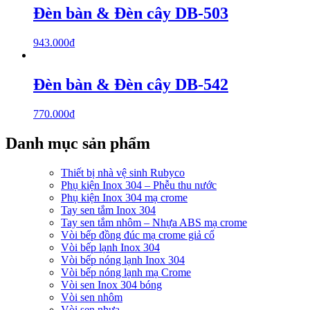
Đèn bàn & Đèn cây DB-503
943.000
₫
Đèn bàn & Đèn cây DB-542
770.000
₫
Danh mục sản phẩm
Thiết bị nhà vệ sinh Rubyco
Phụ kiện Inox 304 – Phễu thu nước
Phụ kiện Inox 304 mạ crome
Tay sen tắm Inox 304
Tay sen tắm nhôm – Nhựa ABS mạ crome
Vòi bếp đồng đúc mạ crome giả cổ
Vòi bếp lạnh Inox 304
Vòi bếp nóng lạnh Inox 304
Vòi bếp nóng lạnh mạ Crome
Vòi sen Inox 304 bóng
Vòi sen nhôm
Vòi sen nhựa