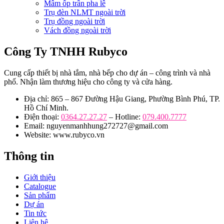
Mâm ốp trần pha lê
Trụ đèn NLMT ngoài trời
Trụ đồng ngoài trời
Vách đồng ngoài trời
Công Ty TNHH Rubyco
Cung cấp thiết bị nhà tắm, nhà bếp cho dự án – công trình và nhà
phố. Nhận làm thương hiệu cho công ty và cửa hàng.
Địa chỉ: 865 – 867 Đường Hậu Giang, Phường Bình Phú, TP.
Hồ Chí Minh.
Điện thoại:
0364.27.27.27
– Hotline:
079.400.7777
Email: nguyenmanhhung272727@gmail.com
Website: www.rubyco.vn
Thông tin
Giới thiệu
Catalogue
Sản phẩm
Dự án
Tin tức
Liên hệ