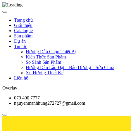
Trang chủ
Giới thiệu
Catalogue
Sản phẩm
Dự án
Tin tức
Hướng Dẫn Chọn Thiết Bị
Kiến Thức Sản Phẩm
So Sánh Sản Phẩm
Hướng Dẫn Lắp Đặt – Bảo Dưỡng – Sửa Chữa
Xu Hướng Thiết Kế
Liên hệ
Overlay
079 400 7777
nguyenmanhhung272727@gmail.com