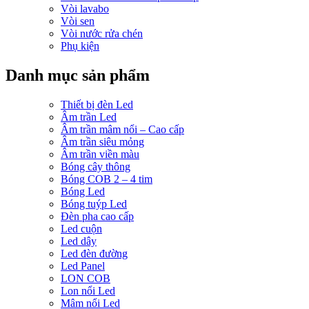
Vòi lavabo
Vòi sen
Vòi nước rửa chén
Phụ kiện
Danh mục sản phẩm
Thiết bị đèn Led
Âm trần Led
Âm trần mâm nổi – Cao cấp
Âm trần siêu mỏng
Âm trần viền màu
Bóng cây thông
Bóng COB 2 – 4 tim
Bóng Led
Bóng tuýp Led
Đèn pha cao cấp
Led cuộn
Led dây
Led đèn đường
Led Panel
LON COB
Lon nổi Led
Mâm nổi Led