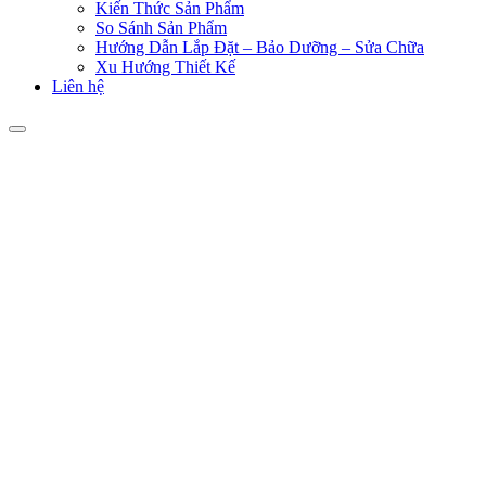
Kiến Thức Sản Phẩm
So Sánh Sản Phẩm
Hướng Dẫn Lắp Đặt – Bảo Dưỡng – Sửa Chữa
Xu Hướng Thiết Kế
Liên hệ