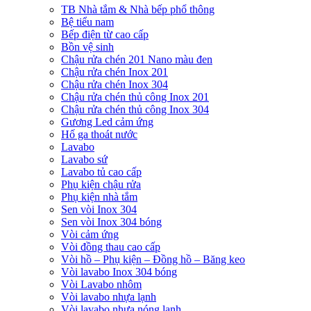
TB Nhà tắm & Nhà bếp phổ thông
Bệ tiểu nam
Bếp điện từ cao cấp
Bồn vệ sinh
Chậu rửa chén 201 Nano màu đen
Chậu rửa chén Inox 201
Chậu rửa chén Inox 304
Chậu rửa chén thủ công Inox 201
Chậu rửa chén thủ công Inox 304
Gương Led cảm ứng
Hố ga thoát nước
Lavabo
Lavabo sứ
Lavabo tủ cao cấp
Phụ kiện chậu rửa
Phụ kiện nhà tắm
Sen vòi Inox 304
Sen vòi Inox 304 bóng
Vòi cảm ứng
Vòi đồng thau cao cấp
Vòi hồ – Phụ kiện – Đồng hồ – Băng keo
Vòi lavabo Inox 304 bóng
Vòi Lavabo nhôm
Vòi lavabo nhựa lạnh
Vòi lavabo nhựa nóng lạnh