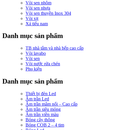
Vòi sen nhôm
Vòi sen nhựa
Vòi sen thuyền Inox 304
Vòi xịt
Xả tiểu nam
Danh mục sản phẩm
TB nhà tắm và nhà bếp cao cấp
Vòi lavabo
Vòi sen
Vòi nước rửa chén
Phụ kiện
Danh mục sản phẩm
Thiết bị đèn Led
Âm trần Led
Âm trần mâm nổi – Cao cấp
Âm trần siêu mỏng
Âm trần viền màu
Bóng cây thông
Bóng COB 2 – 4 tim