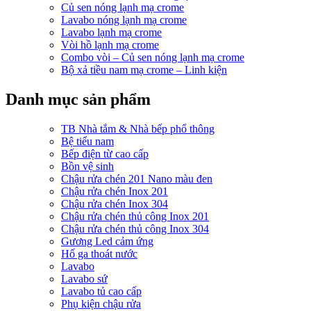
Củ sen nóng lạnh mạ crome
Lavabo nóng lạnh mạ crome
Lavabo lạnh mạ crome
Vòi hồ lạnh mạ crome
Combo vòi – Củ sen nóng lạnh mạ crome
Bộ xả tiều nam mạ crome – Linh kiện
Danh mục sản phẩm
TB Nhà tắm & Nhà bếp phổ thông
Bệ tiểu nam
Bếp điện từ cao cấp
Bồn vệ sinh
Chậu rửa chén 201 Nano màu đen
Chậu rửa chén Inox 201
Chậu rửa chén Inox 304
Chậu rửa chén thủ công Inox 201
Chậu rửa chén thủ công Inox 304
Gương Led cảm ứng
Hố ga thoát nước
Lavabo
Lavabo sứ
Lavabo tủ cao cấp
Phụ kiện chậu rửa