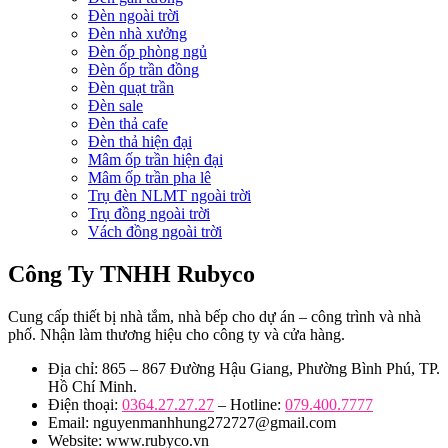
Đèn ngoài trời
Đèn nhà xưởng
Đèn ốp phòng ngủ
Đèn ốp trần đồng
Đèn quạt trần
Đèn sale
Đèn thả cafe
Đèn thả hiện đại
Mâm ốp trần hiện đại
Mâm ốp trần pha lê
Trụ đèn NLMT ngoài trời
Trụ đồng ngoài trời
Vách đồng ngoài trời
Công Ty TNHH Rubyco
Cung cấp thiết bị nhà tắm, nhà bếp cho dự án – công trình và nhà
phố. Nhận làm thương hiệu cho công ty và cửa hàng.
Địa chỉ: 865 – 867 Đường Hậu Giang, Phường Bình Phú, TP.
Hồ Chí Minh.
Điện thoại:
0364.27.27.27
– Hotline:
079.400.7777
Email: nguyenmanhhung272727@gmail.com
Website: www.rubyco.vn