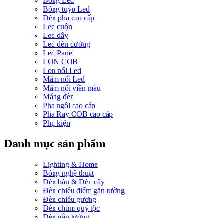
Bóng Led
Bóng tuýp Led
Đèn pha cao cấp
Led cuộn
Led dây
Led đèn đường
Led Panel
LON COB
Lon nổi Led
Mâm nổi Led
Mâm nổi viền màu
Máng đèn
Pha ngồi cao cấp
Pha Ray COB cao cấp
Phụ kiện
Danh mục sản phẩm
Lighting & Home
Bóng nghệ thuật
Đèn bàn & Đèn cây
Đèn chiếu điểm gắn tường
Đèn chiếu gương
Đèn chùm quý tộc
Đèn gắn tường