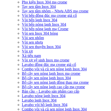
Phụ kiện Inox 304 mạ crome
Tay sen tắm Inox 304
Tay sen tắm nhôm – Nhựa ABS mạ crome
Vòi bếp đồng đúc mạ crome giả cổ
Vòi bếp lạnh Inox 304
Vòi bếp nóng lạnh Inox 304
Vòi bếp nóng lạnh mạ Crome
Vòi sen Inox 304 bóng
Vòi sen nhôm
Vòi sen nhựa
Vòi sen thuyền Inox 304
Vòi xịt
Xả tiểu nam
Vòi xịt vệ sinh Inox mạ crome
Lavabo đồng đúc mạ crome giả cổ
Combo vòi và củ sen nóng lạnh Inox 304
Bộ cây sen nóng lạnh Inox mạ crome
Bộ cây sen nóng lạnh Inox 304
Bộ cây sen nóng lạnh đồng thau mạ crome
Bộ cây sen nóng lạnh cao cấp mạ crome
Bàn cầu – Lavabo sản phẩm cao cấp
Lavabo nóng lạnh Inox 304
Lavabo lạnh Inox 304
Lavabo vòi hồ lạnh Inox 304
Combo vòi và củ sen nóng lạnh Inox 304