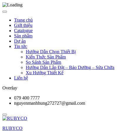
Trang chủ
Giới thiệu
Catalogue
Sản phẩm
Dự án
Tin tức
Hướng Dẫn Chọn Thiết Bị
Kiến Thức Sản Phẩm
So Sánh Sản Phẩm
Hướng Dẫn Lắp Đặt – Bảo Dưỡng – Sửa Chữa
Xu Hướng Thiết Kế
Liên hệ
Overlay
079 400 7777
nguyenmanhhung272727@gmail.com
RUBYCO