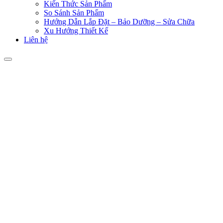
Kiến Thức Sản Phẩm
So Sánh Sản Phẩm
Hướng Dẫn Lắp Đặt – Bảo Dưỡng – Sửa Chữa
Xu Hướng Thiết Kế
Liên hệ