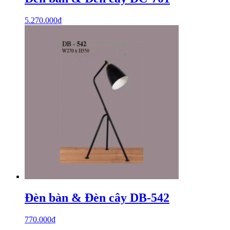
5.270.000
₫
Đèn bàn & Đèn cây DB-542
770.000
₫