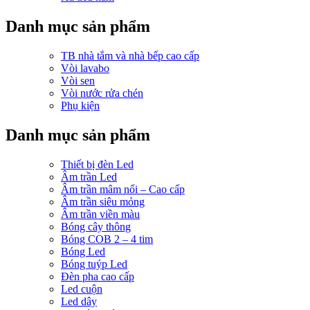
Danh mục sản phẩm
TB nhà tắm và nhà bếp cao cấp
Vòi lavabo
Vòi sen
Vòi nước rửa chén
Phụ kiện
Danh mục sản phẩm
Thiết bị đèn Led
Âm trần Led
Âm trần mâm nổi – Cao cấp
Âm trần siêu mỏng
Âm trần viền màu
Bóng cây thông
Bóng COB 2 – 4 tim
Bóng Led
Bóng tuýp Led
Đèn pha cao cấp
Led cuộn
Led dây