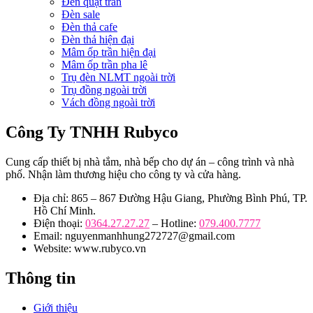
Đèn quạt trần
Đèn sale
Đèn thả cafe
Đèn thả hiện đại
Mâm ốp trần hiện đại
Mâm ốp trần pha lê
Trụ đèn NLMT ngoài trời
Trụ đồng ngoài trời
Vách đồng ngoài trời
Công Ty TNHH Rubyco
Cung cấp thiết bị nhà tắm, nhà bếp cho dự án – công trình và nhà
phố. Nhận làm thương hiệu cho công ty và cửa hàng.
Địa chỉ: 865 – 867 Đường Hậu Giang, Phường Bình Phú, TP.
Hồ Chí Minh.
Điện thoại:
0364.27.27.27
– Hotline:
079.400.7777
Email: nguyenmanhhung272727@gmail.com
Website: www.rubyco.vn
Thông tin
Giới thiệu