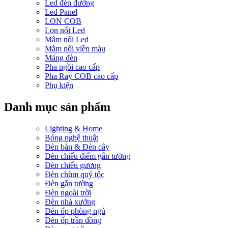
Led đèn đường
Led Panel
LON COB
Lon nổi Led
Mâm nổi Led
Mâm nổi viền màu
Máng đèn
Pha ngồi cao cấp
Pha Ray COB cao cấp
Phụ kiện
Danh mục sản phẩm
Lighting & Home
Bóng nghệ thuật
Đèn bàn & Đèn cây
Đèn chiếu điểm gắn tường
Đèn chiếu gương
Đèn chùm quý tộc
Đèn gắn tường
Đèn ngoài trời
Đèn nhà xưởng
Đèn ốp phòng ngủ
Đèn ốp trần đồng