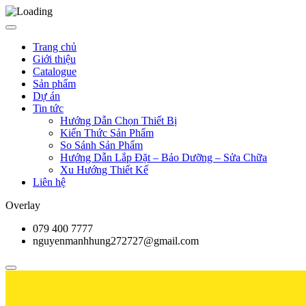
Trang chủ
Giới thiệu
Catalogue
Sản phẩm
Dự án
Tin tức
Hướng Dẫn Chọn Thiết Bị
Kiến Thức Sản Phẩm
So Sánh Sản Phẩm
Hướng Dẫn Lắp Đặt – Bảo Dưỡng – Sửa Chữa
Xu Hướng Thiết Kế
Liên hệ
Overlay
079 400 7777
nguyenmanhhung272727@gmail.com