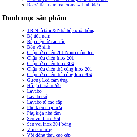
Bộ xả tiều nam mạ crome – Linh kiện
Danh mục sản phẩm
TB Nhà tắm & Nhà bếp phổ thông
Bệ tiểu nam
Bếp điện từ cao cấp
Bồn vệ sinh
Chậu rửa chén 201 Nano màu đen
Chậu rửa chén Inox 201
Chậu rửa chén Inox 304
Chậu rửa chén thủ công Inox 201
Chậu rửa chén thủ công Inox 304
Gương Led cảm ứng
Hố ga thoát nước
Lavabo
Lavabo sứ
Lavabo tủ cao cấp
Phụ kiện chậu rửa
Phụ kiện nhà tắm
Sen vòi Inox 304
Sen vòi Inox 304 bóng
Vòi cảm ứng
Vòi đồng thau cao cấp