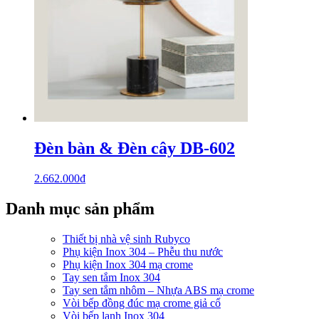
Đèn bàn & Đèn cây DB-602
2.662.000
₫
Danh mục sản phẩm
Thiết bị nhà vệ sinh Rubyco
Phụ kiện Inox 304 – Phễu thu nước
Phụ kiện Inox 304 mạ crome
Tay sen tắm Inox 304
Tay sen tắm nhôm – Nhựa ABS mạ crome
Vòi bếp đồng đúc mạ crome giả cổ
Vòi bếp lạnh Inox 304