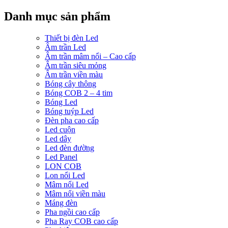
Danh mục sản phẩm
Thiết bị đèn Led
Âm trần Led
Âm trần mâm nổi – Cao cấp
Âm trần siêu mỏng
Âm trần viền màu
Bóng cây thông
Bóng COB 2 – 4 tim
Bóng Led
Bóng tuýp Led
Đèn pha cao cấp
Led cuộn
Led dây
Led đèn đường
Led Panel
LON COB
Lon nổi Led
Mâm nổi Led
Mâm nổi viền màu
Máng đèn
Pha ngồi cao cấp
Pha Ray COB cao cấp