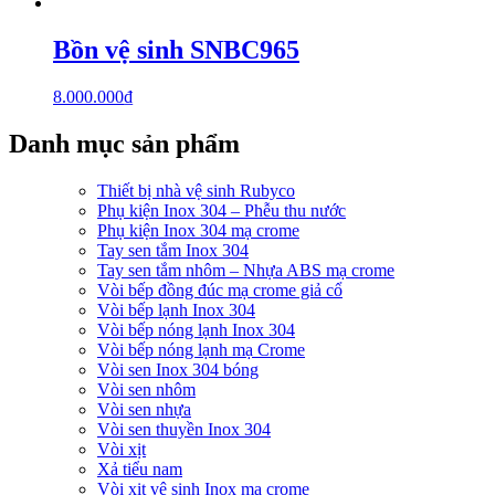
Bồn vệ sinh SNBC965
8.000.000
₫
Danh mục sản phẩm
Thiết bị nhà vệ sinh Rubyco
Phụ kiện Inox 304 – Phễu thu nước
Phụ kiện Inox 304 mạ crome
Tay sen tắm Inox 304
Tay sen tắm nhôm – Nhựa ABS mạ crome
Vòi bếp đồng đúc mạ crome giả cổ
Vòi bếp lạnh Inox 304
Vòi bếp nóng lạnh Inox 304
Vòi bếp nóng lạnh mạ Crome
Vòi sen Inox 304 bóng
Vòi sen nhôm
Vòi sen nhựa
Vòi sen thuyền Inox 304
Vòi xịt
Xả tiểu nam
Vòi xịt vệ sinh Inox mạ crome