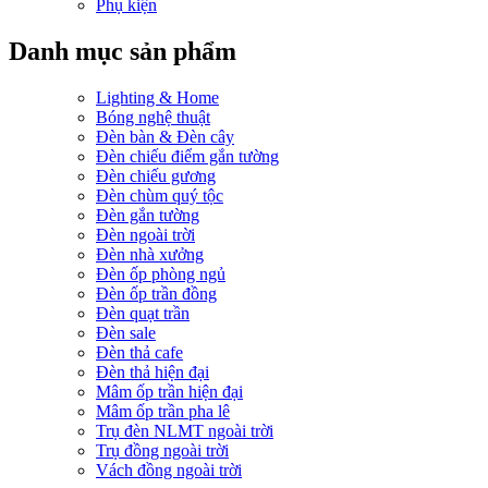
Phụ kiện
Danh mục sản phẩm
Lighting & Home
Bóng nghệ thuật
Đèn bàn & Đèn cây
Đèn chiếu điểm gắn tường
Đèn chiếu gương
Đèn chùm quý tộc
Đèn gắn tường
Đèn ngoài trời
Đèn nhà xưởng
Đèn ốp phòng ngủ
Đèn ốp trần đồng
Đèn quạt trần
Đèn sale
Đèn thả cafe
Đèn thả hiện đại
Mâm ốp trần hiện đại
Mâm ốp trần pha lê
Trụ đèn NLMT ngoài trời
Trụ đồng ngoài trời
Vách đồng ngoài trời