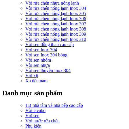
Vòi rửa chén nhựa nóng lạnh
Vòi rửa chén nóng lạnh Inox 304
Vòi rửa chén nóng lạnh Inox 305
Vòi rửa chén nóng lạnh Inox 306
Vòi rửa chén nóng lạnh Inox 307
Vòi rửa chén nóng lạnh Inox 308
Vòi rửa chén nóng lạnh Inox 309
Vòi rửa chén nóng lạnh Inox 310
Vòi sen đồng thau cao cấp
Vòi sen Inox 304
Vòi sen Inox 304 bóng
Vòi sen nhôm
Vòi sen nhựa
Vòi sen thuyền Inox 304
Vòi xịt
Xả tiểu nam
Danh mục sản phẩm
TB nhà tắm và nhà bếp cao cấp
Vòi lavabo
Vòi sen
Vòi nước rửa chén
Phụ kiện