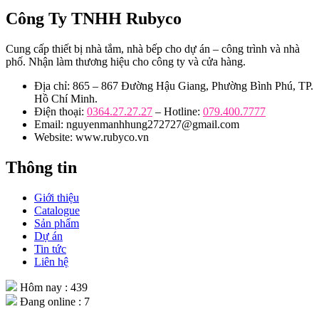
Công Ty TNHH Rubyco
Cung cấp thiết bị nhà tắm, nhà bếp cho dự án – công trình và nhà
phố. Nhận làm thương hiệu cho công ty và cửa hàng.
Địa chỉ: 865 – 867 Đường Hậu Giang, Phường Bình Phú, TP.
Hồ Chí Minh.
Điện thoại:
0364.27.27.27
– Hotline:
079.400.7777
Email: nguyenmanhhung272727@gmail.com
Website: www.rubyco.vn
Thông tin
Giới thiệu
Catalogue
Sản phẩm
Dự án
Tin tức
Liên hệ
Hôm nay : 439
Đang online : 7