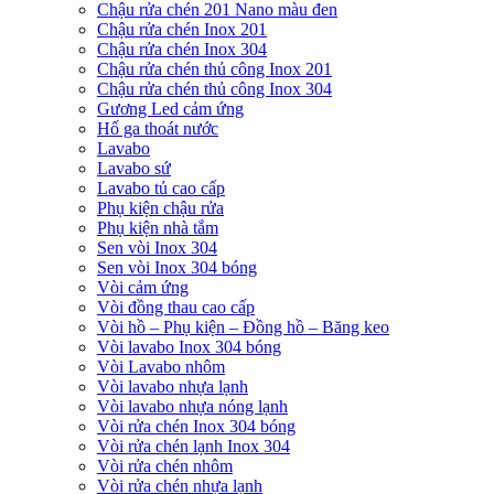
Chậu rửa chén 201 Nano màu đen
Chậu rửa chén Inox 201
Chậu rửa chén Inox 304
Chậu rửa chén thủ công Inox 201
Chậu rửa chén thủ công Inox 304
Gương Led cảm ứng
Hố ga thoát nước
Lavabo
Lavabo sứ
Lavabo tủ cao cấp
Phụ kiện chậu rửa
Phụ kiện nhà tắm
Sen vòi Inox 304
Sen vòi Inox 304 bóng
Vòi cảm ứng
Vòi đồng thau cao cấp
Vòi hồ – Phụ kiện – Đồng hồ – Băng keo
Vòi lavabo Inox 304 bóng
Vòi Lavabo nhôm
Vòi lavabo nhựa lạnh
Vòi lavabo nhựa nóng lạnh
Vòi rửa chén Inox 304 bóng
Vòi rửa chén lạnh Inox 304
Vòi rửa chén nhôm
Vòi rửa chén nhựa lạnh