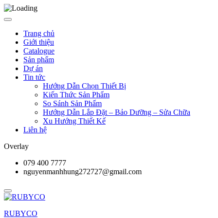
Trang chủ
Giới thiệu
Catalogue
Sản phẩm
Dự án
Tin tức
Hướng Dẫn Chọn Thiết Bị
Kiến Thức Sản Phẩm
So Sánh Sản Phẩm
Hướng Dẫn Lắp Đặt – Bảo Dưỡng – Sửa Chữa
Xu Hướng Thiết Kế
Liên hệ
Overlay
079 400 7777
nguyenmanhhung272727@gmail.com
RUBYCO