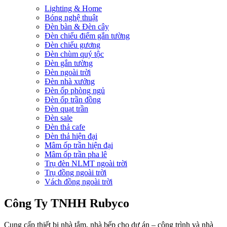
Lighting & Home
Bóng nghệ thuật
Đèn bàn & Đèn cây
Đèn chiếu điểm gắn tường
Đèn chiếu gương
Đèn chùm quý tộc
Đèn gắn tường
Đèn ngoài trời
Đèn nhà xưởng
Đèn ốp phòng ngủ
Đèn ốp trần đồng
Đèn quạt trần
Đèn sale
Đèn thả cafe
Đèn thả hiện đại
Mâm ốp trần hiện đại
Mâm ốp trần pha lê
Trụ đèn NLMT ngoài trời
Trụ đồng ngoài trời
Vách đồng ngoài trời
Công Ty TNHH Rubyco
Cung cấp thiết bị nhà tắm, nhà bếp cho dự án – công trình và nhà