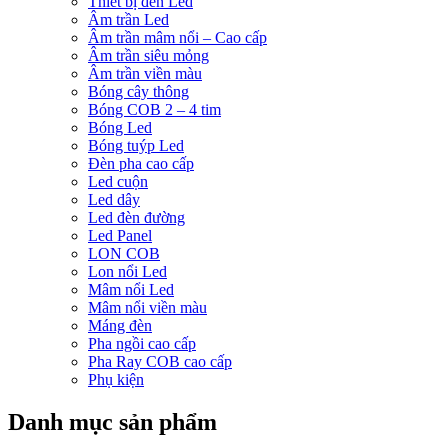
Thiết bị đèn Led
Âm trần Led
Âm trần mâm nổi – Cao cấp
Âm trần siêu mỏng
Âm trần viền màu
Bóng cây thông
Bóng COB 2 – 4 tim
Bóng Led
Bóng tuýp Led
Đèn pha cao cấp
Led cuộn
Led dây
Led đèn đường
Led Panel
LON COB
Lon nổi Led
Mâm nổi Led
Mâm nổi viền màu
Máng đèn
Pha ngồi cao cấp
Pha Ray COB cao cấp
Phụ kiện
Danh mục sản phẩm