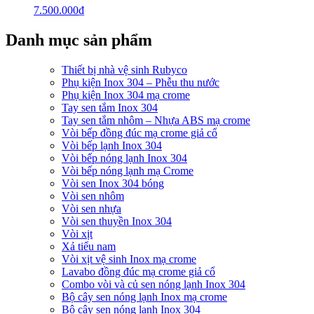
7.500.000
₫
Danh mục sản phẩm
Thiết bị nhà vệ sinh Rubyco
Phụ kiện Inox 304 – Phễu thu nước
Phụ kiện Inox 304 mạ crome
Tay sen tắm Inox 304
Tay sen tắm nhôm – Nhựa ABS mạ crome
Vòi bếp đồng đúc mạ crome giả cổ
Vòi bếp lạnh Inox 304
Vòi bếp nóng lạnh Inox 304
Vòi bếp nóng lạnh mạ Crome
Vòi sen Inox 304 bóng
Vòi sen nhôm
Vòi sen nhựa
Vòi sen thuyền Inox 304
Vòi xịt
Xả tiểu nam
Vòi xịt vệ sinh Inox mạ crome
Lavabo đồng đúc mạ crome giả cổ
Combo vòi và củ sen nóng lạnh Inox 304
Bộ cây sen nóng lạnh Inox mạ crome
Bộ cây sen nóng lạnh Inox 304