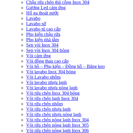
Chậu rửa chén thủ công Inox 304
Gương Led cảm ứng
Hố ga thoát nước
Lavabo
Lavabo sứ
Lavabo tủ cao cấp
Phụ kiện chậu rửa
Phụ kiện nhà tắm
Sen vòi Inox 304
Sen vòi Inox 304 bóng
Vòi cảm ứng
Vòi đồng thau cao cấp
Vòi hồ – Phụ kiện – Đồng hồ – Băng keo
Vòi lavabo Inox 304 bóng
Vòi Lavabo nhôm
Vòi lavabo nhựa lạnh
Vòi lavabo nhựa nóng lạnh
Vòi rửa chén Inox 304 bóng
Vòi rửa chén lạnh Inox 304
Vòi rửa chén nhôm
Vòi rửa chén nhựa lạnh
Vòi rửa chén nhựa nóng lạnh
Vòi rửa chén nóng lạnh Inox 304
Vòi rửa chén nóng lạnh Inox 305
Vòi rửa chén nóng lạnh Inox 306