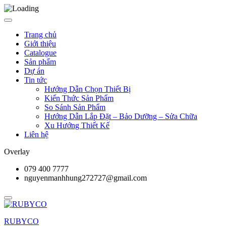
Trang chủ
Giới thiệu
Catalogue
Sản phẩm
Dự án
Tin tức
Hướng Dẫn Chọn Thiết Bị
Kiến Thức Sản Phẩm
So Sánh Sản Phẩm
Hướng Dẫn Lắp Đặt – Bảo Dưỡng – Sửa Chữa
Xu Hướng Thiết Kế
Liên hệ
Overlay
079 400 7777
nguyenmanhhung272727@gmail.com
RUBYCO