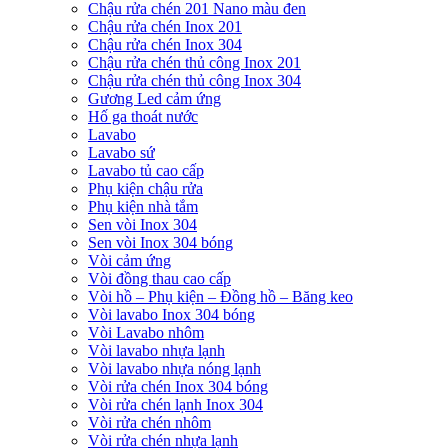
Chậu rửa chén 201 Nano màu đen
Chậu rửa chén Inox 201
Chậu rửa chén Inox 304
Chậu rửa chén thủ công Inox 201
Chậu rửa chén thủ công Inox 304
Gương Led cảm ứng
Hố ga thoát nước
Lavabo
Lavabo sứ
Lavabo tủ cao cấp
Phụ kiện chậu rửa
Phụ kiện nhà tắm
Sen vòi Inox 304
Sen vòi Inox 304 bóng
Vòi cảm ứng
Vòi đồng thau cao cấp
Vòi hồ – Phụ kiện – Đồng hồ – Băng keo
Vòi lavabo Inox 304 bóng
Vòi Lavabo nhôm
Vòi lavabo nhựa lạnh
Vòi lavabo nhựa nóng lạnh
Vòi rửa chén Inox 304 bóng
Vòi rửa chén lạnh Inox 304
Vòi rửa chén nhôm
Vòi rửa chén nhựa lạnh