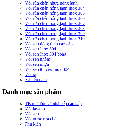
Vòi rửa chén nhựa nóng lạnh
Vòi rửa chén nóng lạnh Inox 304
Vòi rửa chén nóng lạnh Inox 305
Vòi rửa chén nóng lạnh Inox 306
Vòi rửa chén nóng lạnh Inox 307
Vòi rửa chén nóng lạnh Inox 308
Vòi rửa chén nóng lạnh Inox 309
Vòi rửa chén nóng lạnh Inox 310
Vòi sen đồng thau cao cấp
Vòi sen Inox 304
Vòi sen Inox 304 bóng
Vòi sen nhôm
Vòi sen nhựa
Vòi sen thuyền Inox 304
Vòi xịt
Xả tiểu nam
Danh mục sản phẩm
TB nhà tắm và nhà bếp cao cấp
Vòi lavabo
Vòi sen
Vòi nước rửa chén
Phụ kiện