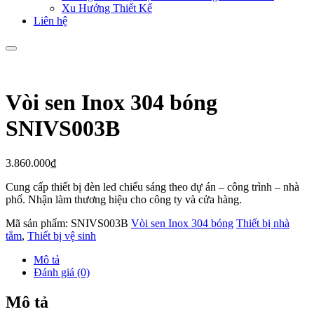
Xu Hướng Thiết Kế
Liên hệ
Vòi sen Inox 304 bóng
SNIVS003B
3.860.000
₫
Cung cấp thiết bị đèn led chiếu sáng theo dự án – công trình – nhà
phố. Nhận làm thương hiệu cho công ty và cửa hàng.
Mã sản phẩm:
SNIVS003B
Vòi sen Inox 304 bóng
Thiết bị nhà
tắm
,
Thiết bị vệ sinh
Mô tả
Đánh giá (0)
Mô tả