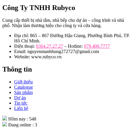
Công Ty TNHH Rubyco
Cung cấp thiết bị nhà tắm, nhà bếp cho dự án – công trình và nhà
phố. Nhận làm thương hiệu cho công ty và cửa hàng.
Địa chỉ: 865 – 867 Đường Hậu Giang, Phường Bình Phú, TP.
Hồ Chí Minh.
Điện thoại:
0364.27.27.27
– Hotline:
079.400.7777
Email: nguyenmanhhung272727@gmail.com
Website: www.rubyco.vn
Thông tin
Giới thiệu
Catalogue
Sản phẩm
Dự án
Tin tức
Liên hệ
Hôm nay : 548
Đang online : 3