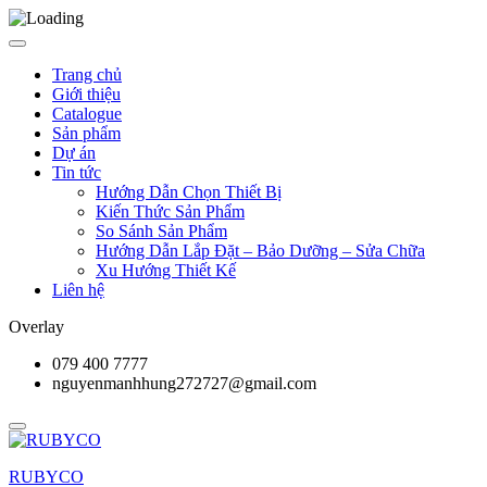
Trang chủ
Giới thiệu
Catalogue
Sản phẩm
Dự án
Tin tức
Hướng Dẫn Chọn Thiết Bị
Kiến Thức Sản Phẩm
So Sánh Sản Phẩm
Hướng Dẫn Lắp Đặt – Bảo Dưỡng – Sửa Chữa
Xu Hướng Thiết Kế
Liên hệ
Overlay
079 400 7777
nguyenmanhhung272727@gmail.com
RUBYCO