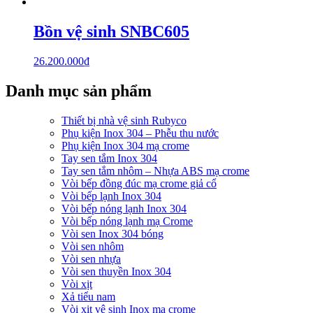
Bồn vệ sinh SNBC605
26.200.000
₫
Danh mục sản phẩm
Thiết bị nhà vệ sinh Rubyco
Phụ kiện Inox 304 – Phễu thu nước
Phụ kiện Inox 304 mạ crome
Tay sen tắm Inox 304
Tay sen tắm nhôm – Nhựa ABS mạ crome
Vòi bếp đồng đúc mạ crome giả cổ
Vòi bếp lạnh Inox 304
Vòi bếp nóng lạnh Inox 304
Vòi bếp nóng lạnh mạ Crome
Vòi sen Inox 304 bóng
Vòi sen nhôm
Vòi sen nhựa
Vòi sen thuyền Inox 304
Vòi xịt
Xả tiểu nam
Vòi xịt vệ sinh Inox mạ crome