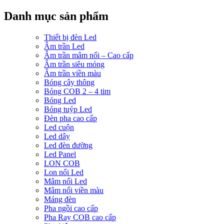
Danh mục sản phẩm
Thiết bị đèn Led
Âm trần Led
Âm trần mâm nổi – Cao cấp
Âm trần siêu mỏng
Âm trần viền màu
Bóng cây thông
Bóng COB 2 – 4 tim
Bóng Led
Bóng tuýp Led
Đèn pha cao cấp
Led cuộn
Led dây
Led đèn đường
Led Panel
LON COB
Lon nổi Led
Mâm nổi Led
Mâm nổi viền màu
Máng đèn
Pha ngồi cao cấp
Pha Ray COB cao cấp