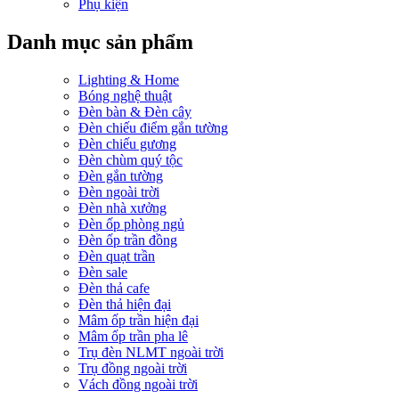
Phụ kiện
Danh mục sản phẩm
Lighting & Home
Bóng nghệ thuật
Đèn bàn & Đèn cây
Đèn chiếu điểm gắn tường
Đèn chiếu gương
Đèn chùm quý tộc
Đèn gắn tường
Đèn ngoài trời
Đèn nhà xưởng
Đèn ốp phòng ngủ
Đèn ốp trần đồng
Đèn quạt trần
Đèn sale
Đèn thả cafe
Đèn thả hiện đại
Mâm ốp trần hiện đại
Mâm ốp trần pha lê
Trụ đèn NLMT ngoài trời
Trụ đồng ngoài trời
Vách đồng ngoài trời