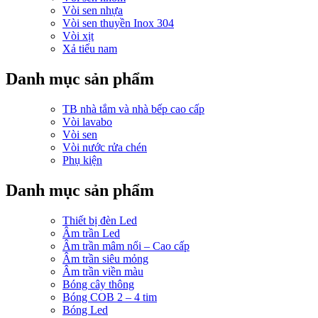
Vòi sen nhựa
Vòi sen thuyền Inox 304
Vòi xịt
Xả tiểu nam
Danh mục sản phẩm
TB nhà tắm và nhà bếp cao cấp
Vòi lavabo
Vòi sen
Vòi nước rửa chén
Phụ kiện
Danh mục sản phẩm
Thiết bị đèn Led
Âm trần Led
Âm trần mâm nổi – Cao cấp
Âm trần siêu mỏng
Âm trần viền màu
Bóng cây thông
Bóng COB 2 – 4 tim
Bóng Led