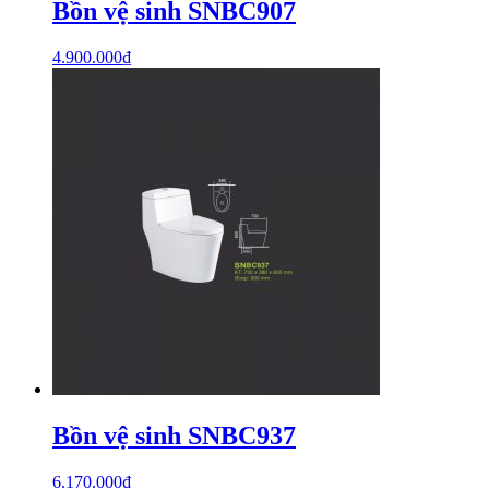
Bồn vệ sinh SNBC907
4.900.000
₫
Bồn vệ sinh SNBC937
6.170.000
₫