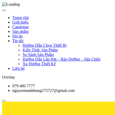
Trang chủ
Giới thiệu
Catalogue
Sản phẩm
Dự án
Tin tức
Hướng Dẫn Chọn Thiết Bị
Kiến Thức Sản Phẩm
So Sánh Sản Phẩm
Hướng Dẫn Lắp Đặt – Bảo Dưỡng – Sửa Chữa
Xu Hướng Thiết Kế
Liên hệ
Overlay
079 400 7777
nguyenmanhhung272727@gmail.com