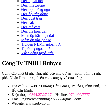
Đèn ngoài trời
Đèn nhà xưởng
Đèn ốp phòng ngủ
Đèn ốp trần đồng
Đèn quạt trần
Đèn sale
Đèn thả cafe
Đèn thả hiện đại
Mâm ốp trần hiện đại
Mâm ốp trần pha lê
Trụ đèn NLMT ngoài trời
Trụ đồng ngoài trời
Vách đồng ngoài trời
Công Ty TNHH Rubyco
Cung cấp thiết bị nhà tắm, nhà bếp cho dự án – công trình và nhà
phố. Nhận làm thương hiệu cho công ty và cửa hàng.
Địa chỉ: 865 – 867 Đường Hậu Giang, Phường Bình Phú, TP.
Hồ Chí Minh.
Điện thoại:
0364.27.27.27
– Hotline:
079.400.7777
Email: nguyenmanhhung272727@gmail.com
Website: www.rubyco.vn