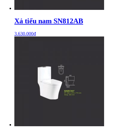
Xả tiểu nam SN812AB
3.630.000
₫