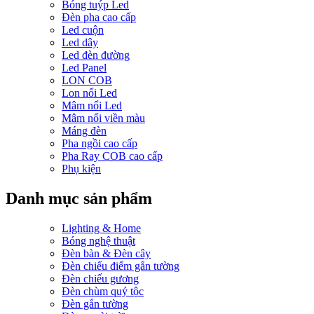
Bóng tuýp Led
Đèn pha cao cấp
Led cuộn
Led dây
Led đèn đường
Led Panel
LON COB
Lon nổi Led
Mâm nổi Led
Mâm nổi viền màu
Máng đèn
Pha ngồi cao cấp
Pha Ray COB cao cấp
Phụ kiện
Danh mục sản phẩm
Lighting & Home
Bóng nghệ thuật
Đèn bàn & Đèn cây
Đèn chiếu điểm gắn tường
Đèn chiếu gương
Đèn chùm quý tộc
Đèn gắn tường