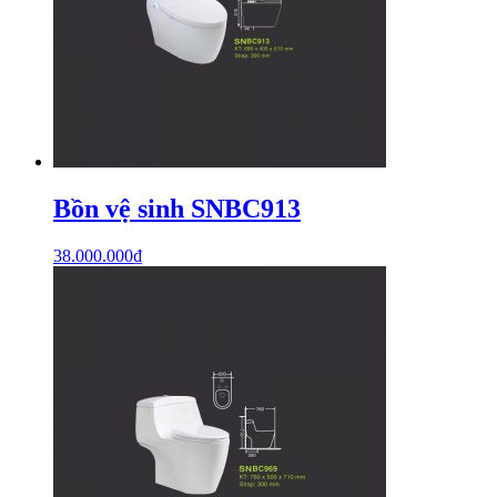
Bồn vệ sinh SNBC913
38.000.000
₫