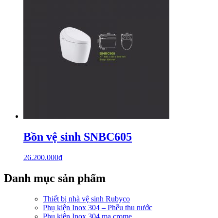
Bồn vệ sinh SNBC605
26.200.000
₫
Danh mục sản phẩm
Thiết bị nhà vệ sinh Rubyco
Phụ kiện Inox 304 – Phễu thu nước
Phụ kiện Inox 304 mạ crome