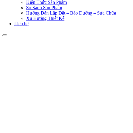
Kiến Thức Sản Phẩm
So Sánh Sản Phẩm
Hướng Dẫn Lắp Đặt – Bảo Dưỡng – Sửa Chữa
Xu Hướng Thiết Kế
Liên hệ