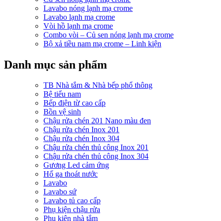
Lavabo nóng lạnh mạ crome
Lavabo lạnh mạ crome
Vòi hồ lạnh mạ crome
Combo vòi – Củ sen nóng lạnh mạ crome
Bộ xả tiều nam mạ crome – Linh kiện
Danh mục sản phẩm
TB Nhà tắm & Nhà bếp phổ thông
Bệ tiểu nam
Bếp điện từ cao cấp
Bồn vệ sinh
Chậu rửa chén 201 Nano màu đen
Chậu rửa chén Inox 201
Chậu rửa chén Inox 304
Chậu rửa chén thủ công Inox 201
Chậu rửa chén thủ công Inox 304
Gương Led cảm ứng
Hố ga thoát nước
Lavabo
Lavabo sứ
Lavabo tủ cao cấp
Phụ kiện chậu rửa
Phụ kiện nhà tắm