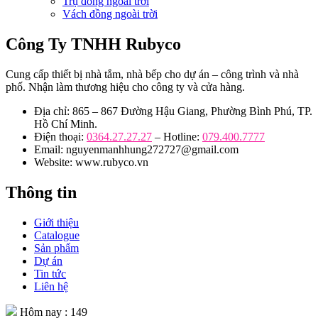
Trụ đồng ngoài trời
Vách đồng ngoài trời
Công Ty TNHH Rubyco
Cung cấp thiết bị nhà tắm, nhà bếp cho dự án – công trình và nhà
phố. Nhận làm thương hiệu cho công ty và cửa hàng.
Địa chỉ: 865 – 867 Đường Hậu Giang, Phường Bình Phú, TP.
Hồ Chí Minh.
Điện thoại:
0364.27.27.27
– Hotline:
079.400.7777
Email: nguyenmanhhung272727@gmail.com
Website: www.rubyco.vn
Thông tin
Giới thiệu
Catalogue
Sản phẩm
Dự án
Tin tức
Liên hệ
Hôm nay : 149