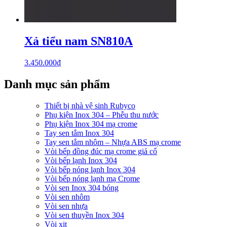
Xả tiểu nam SN810A
3.450.000
₫
Danh mục sản phẩm
Thiết bị nhà vệ sinh Rubyco
Phụ kiện Inox 304 – Phễu thu nước
Phụ kiện Inox 304 mạ crome
Tay sen tắm Inox 304
Tay sen tắm nhôm – Nhựa ABS mạ crome
Vòi bếp đồng đúc mạ crome giả cổ
Vòi bếp lạnh Inox 304
Vòi bếp nóng lạnh Inox 304
Vòi bếp nóng lạnh mạ Crome
Vòi sen Inox 304 bóng
Vòi sen nhôm
Vòi sen nhựa
Vòi sen thuyền Inox 304
Vòi xịt