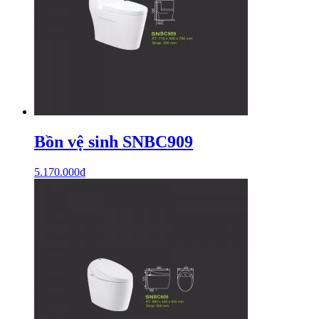
Bồn vệ sinh SNBC909
5.170.000
₫