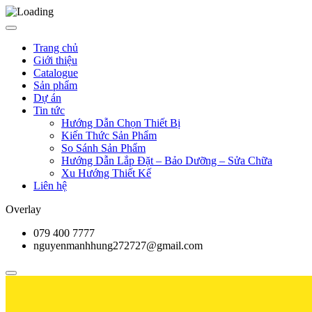
Trang chủ
Giới thiệu
Catalogue
Sản phẩm
Dự án
Tin tức
Hướng Dẫn Chọn Thiết Bị
Kiến Thức Sản Phẩm
So Sánh Sản Phẩm
Hướng Dẫn Lắp Đặt – Bảo Dưỡng – Sửa Chữa
Xu Hướng Thiết Kế
Liên hệ
Overlay
079 400 7777
nguyenmanhhung272727@gmail.com