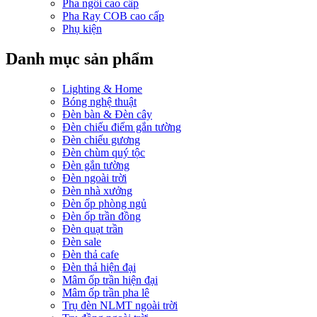
Pha ngồi cao cấp
Pha Ray COB cao cấp
Phụ kiện
Danh mục sản phẩm
Lighting & Home
Bóng nghệ thuật
Đèn bàn & Đèn cây
Đèn chiếu điểm gắn tường
Đèn chiếu gương
Đèn chùm quý tộc
Đèn gắn tường
Đèn ngoài trời
Đèn nhà xưởng
Đèn ốp phòng ngủ
Đèn ốp trần đồng
Đèn quạt trần
Đèn sale
Đèn thả cafe
Đèn thả hiện đại
Mâm ốp trần hiện đại
Mâm ốp trần pha lê
Trụ đèn NLMT ngoài trời