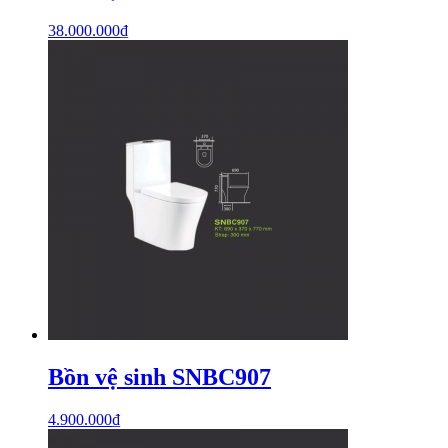
38.000.000
₫
Bồn vệ sinh SNBC907
4.900.000
₫