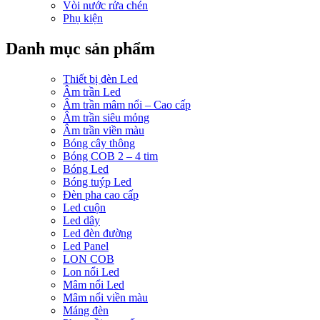
Vòi nước rửa chén
Phụ kiện
Danh mục sản phẩm
Thiết bị đèn Led
Âm trần Led
Âm trần mâm nổi – Cao cấp
Âm trần siêu mỏng
Âm trần viền màu
Bóng cây thông
Bóng COB 2 – 4 tim
Bóng Led
Bóng tuýp Led
Đèn pha cao cấp
Led cuộn
Led dây
Led đèn đường
Led Panel
LON COB
Lon nổi Led
Mâm nổi Led
Mâm nổi viền màu
Máng đèn