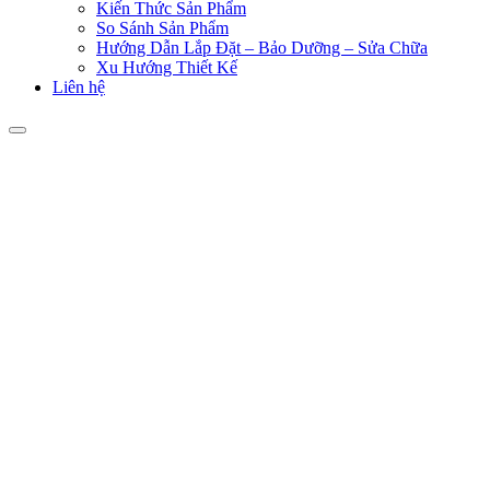
Kiến Thức Sản Phẩm
So Sánh Sản Phẩm
Hướng Dẫn Lắp Đặt – Bảo Dưỡng – Sửa Chữa
Xu Hướng Thiết Kế
Liên hệ