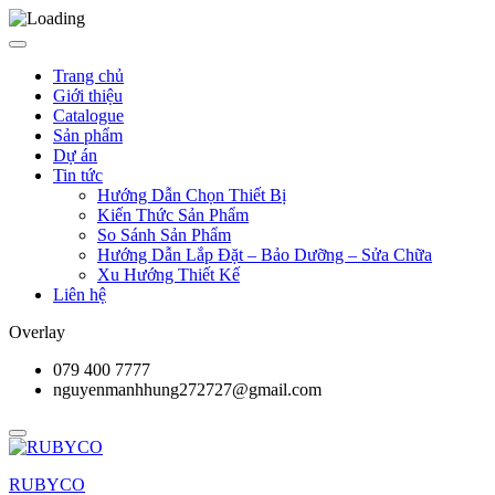
Trang chủ
Giới thiệu
Catalogue
Sản phẩm
Dự án
Tin tức
Hướng Dẫn Chọn Thiết Bị
Kiến Thức Sản Phẩm
So Sánh Sản Phẩm
Hướng Dẫn Lắp Đặt – Bảo Dưỡng – Sửa Chữa
Xu Hướng Thiết Kế
Liên hệ
Overlay
079 400 7777
nguyenmanhhung272727@gmail.com
RUBYCO