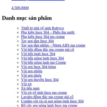
4.500.000
₫
Danh mục sản phẩm
Thiết bị nhà vệ sinh Rubyco
Phụ kiện Inox 304 – Phễu thu nước
Phụ kiện Inox 304 mạ crome
Tay sen tắm Inox 304
Tay sen tắm nhôm – Nhựa ABS mạ crome
Vòi bếp đồng đúc mạ crome giả cổ
Vòi bếp lạnh Inox 304
Vòi bếp nóng lạnh Inox 304
Vòi bếp nóng lạnh mạ Crome
Vòi sen Inox 304 bóng
Vòi sen nhôm
Vòi sen nhựa
Vòi sen thuyền Inox 304
Vòi xịt
Xả tiểu nam
Vòi xịt vệ sinh Inox mạ crome
Lavabo đồng đúc mạ crome giả cổ
Combo vòi và củ sen nóng lạnh Inox 304
Bộ cây sen nóng lạnh Inox mạ crome