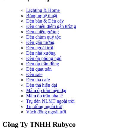
Lighting & Home
Bóng nghệ thuật
Đèn bàn & Đèn cây
Đèn chiếu điểm gắn tường
Đèn chiếu gương
Đèn chùm quý tộc
Đèn gắn tường
Đèn ngoài trời
Đèn nhà xưởng
Đèn ốp phòng ngủ
Đèn ốp trần đồng
Đèn quạt trần
Đèn sale
Đèn thả cafe
Đèn thả hiện đại
Mâm ốp trần hiện đại
Mâm ốp trần pha lê
Trụ đèn NLMT ngoài trời
Trụ đồng ngoài trời
Vách đồng ngoài trời
Công Ty TNHH Rubyco