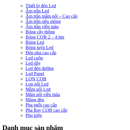
Thiết bị đèn Led
Âm trần Led
Âm trần mâm nổi – Cao cấp
Âm trần siêu mỏng
Âm trần viền màu
Bóng cây thông
Bóng COB 2 – 4 tim
Bóng Led
Bóng tuýp Led
Đèn pha cao cấp
Led cuộn
Led dây
Led đèn đường
Led Panel
LON COB
Lon nổi Led
Mâm nổi Led
Mâm nổi viền màu
Máng đèn
Pha ngồi cao cấp
Pha Ray COB cao cấp
Phụ kiện
Danh mục sản phẩm