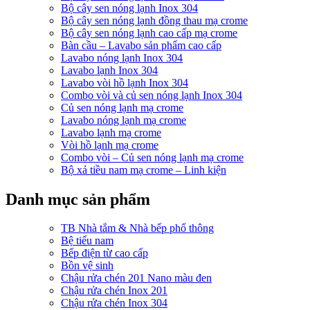
Bộ cây sen nóng lạnh Inox 304
Bộ cây sen nóng lạnh đồng thau mạ crome
Bộ cây sen nóng lạnh cao cấp mạ crome
Bàn cầu – Lavabo sản phẩm cao cấp
Lavabo nóng lạnh Inox 304
Lavabo lạnh Inox 304
Lavabo vòi hồ lạnh Inox 304
Combo vòi và củ sen nóng lạnh Inox 304
Củ sen nóng lạnh mạ crome
Lavabo nóng lạnh mạ crome
Lavabo lạnh mạ crome
Vòi hồ lạnh mạ crome
Combo vòi – Củ sen nóng lạnh mạ crome
Bộ xả tiều nam mạ crome – Linh kiện
Danh mục sản phẩm
TB Nhà tắm & Nhà bếp phổ thông
Bệ tiểu nam
Bếp điện từ cao cấp
Bồn vệ sinh
Chậu rửa chén 201 Nano màu đen
Chậu rửa chén Inox 201
Chậu rửa chén Inox 304