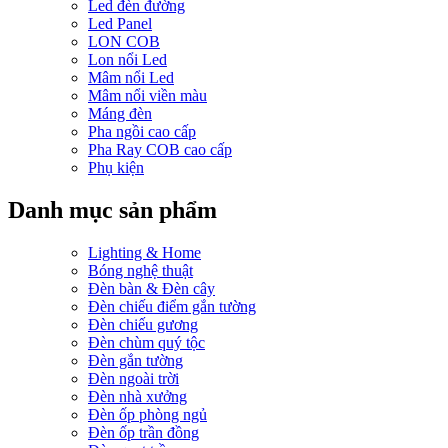
Led đèn đường
Led Panel
LON COB
Lon nổi Led
Mâm nổi Led
Mâm nổi viền màu
Máng đèn
Pha ngồi cao cấp
Pha Ray COB cao cấp
Phụ kiện
Danh mục sản phẩm
Lighting & Home
Bóng nghệ thuật
Đèn bàn & Đèn cây
Đèn chiếu điểm gắn tường
Đèn chiếu gương
Đèn chùm quý tộc
Đèn gắn tường
Đèn ngoài trời
Đèn nhà xưởng
Đèn ốp phòng ngủ
Đèn ốp trần đồng