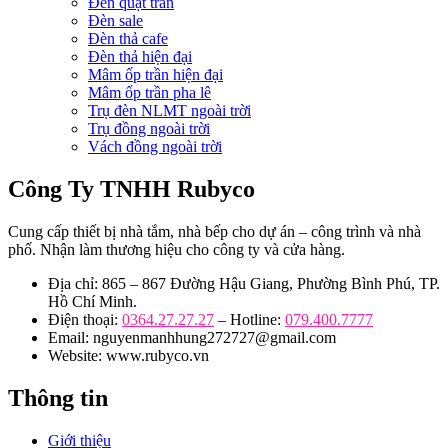
Đèn quạt trần
Đèn sale
Đèn thả cafe
Đèn thả hiện đại
Mâm ốp trần hiện đại
Mâm ốp trần pha lê
Trụ đèn NLMT ngoài trời
Trụ đồng ngoài trời
Vách đồng ngoài trời
Công Ty TNHH Rubyco
Cung cấp thiết bị nhà tắm, nhà bếp cho dự án – công trình và nhà
phố. Nhận làm thương hiệu cho công ty và cửa hàng.
Địa chỉ: 865 – 867 Đường Hậu Giang, Phường Bình Phú, TP.
Hồ Chí Minh.
Điện thoại:
0364.27.27.27
– Hotline:
079.400.7777
Email: nguyenmanhhung272727@gmail.com
Website: www.rubyco.vn
Thông tin
Giới thiệu