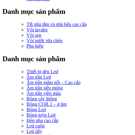
Danh mục sản phẩm
TB nhà tắm và nhà bếp cao cấp
Vòi lavabo
Vòi sen
Vòi nước rửa chén
Phụ kiện
Danh mục sản phẩm
Thiết bị đèn Led
Âm trần Led
Âm trần mâm nổi – Cao cấp
Âm trần siêu mỏng
Âm trần viền màu
Bóng cây thông
Bóng COB 2 – 4 tim
Bóng Led
Bóng tuýp Led
Đèn pha cao cấp
Led cuộn
Led dây