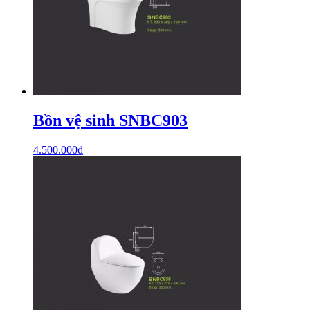
Bồn vệ sinh SNBC903
4.500.000
₫