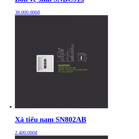
38.000.000
₫
Xả tiểu nam SN802AB
2.400.000
₫