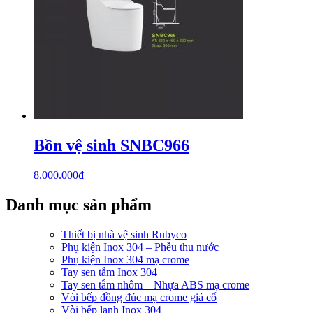
Bồn vệ sinh SNBC966
8.000.000
₫
Danh mục sản phẩm
Thiết bị nhà vệ sinh Rubyco
Phụ kiện Inox 304 – Phễu thu nước
Phụ kiện Inox 304 mạ crome
Tay sen tắm Inox 304
Tay sen tắm nhôm – Nhựa ABS mạ crome
Vòi bếp đồng đúc mạ crome giả cổ
Vòi bếp lạnh Inox 304