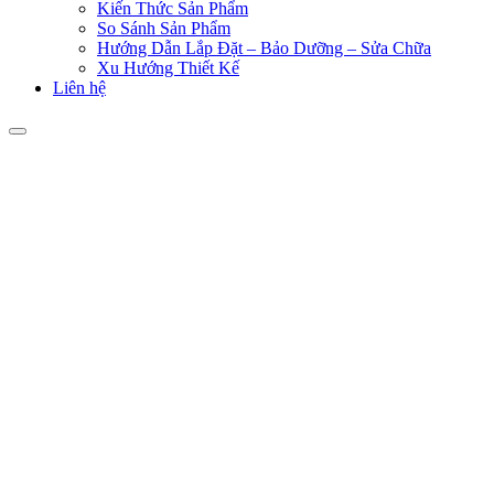
Kiến Thức Sản Phẩm
So Sánh Sản Phẩm
Hướng Dẫn Lắp Đặt – Bảo Dưỡng – Sửa Chữa
Xu Hướng Thiết Kế
Liên hệ