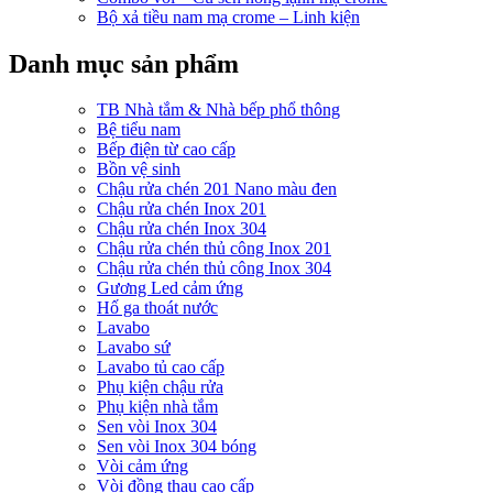
Bộ xả tiều nam mạ crome – Linh kiện
Danh mục sản phẩm
TB Nhà tắm & Nhà bếp phổ thông
Bệ tiểu nam
Bếp điện từ cao cấp
Bồn vệ sinh
Chậu rửa chén 201 Nano màu đen
Chậu rửa chén Inox 201
Chậu rửa chén Inox 304
Chậu rửa chén thủ công Inox 201
Chậu rửa chén thủ công Inox 304
Gương Led cảm ứng
Hố ga thoát nước
Lavabo
Lavabo sứ
Lavabo tủ cao cấp
Phụ kiện chậu rửa
Phụ kiện nhà tắm
Sen vòi Inox 304
Sen vòi Inox 304 bóng
Vòi cảm ứng
Vòi đồng thau cao cấp