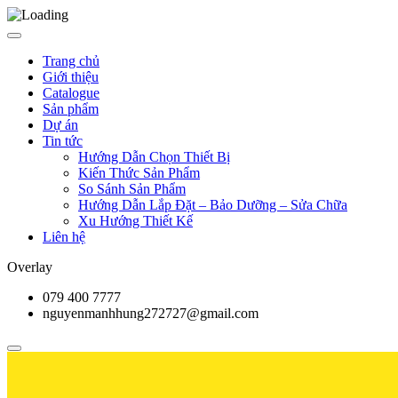
Trang chủ
Giới thiệu
Catalogue
Sản phẩm
Dự án
Tin tức
Hướng Dẫn Chọn Thiết Bị
Kiến Thức Sản Phẩm
So Sánh Sản Phẩm
Hướng Dẫn Lắp Đặt – Bảo Dưỡng – Sửa Chữa
Xu Hướng Thiết Kế
Liên hệ
Overlay
079 400 7777
nguyenmanhhung272727@gmail.com