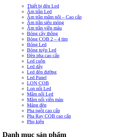
Thiết bị đèn Led
Âm trần Led
Âm trần mâm nổi – Cao cấp
Âm trần siêu mỏng
Âm trần viền màu
Bóng cây thông
Bóng COB 2 – 4 tim
Bóng Led
Bóng tuýp Led
Đèn pha cao cấp
Led cuộn
Led dây
Led đèn đường
Led Panel
LON COB
Lon nổi Led
Mâm nổi Led
Mâm nổi viền màu
Máng đèn
Pha ngồi cao cấp
Pha Ray COB cao cấp
Phụ kiện
Danh mục sản phẩm