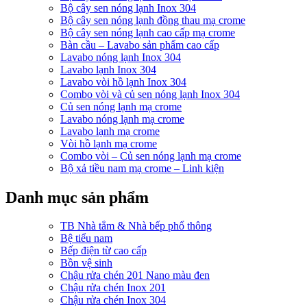
Bộ cây sen nóng lạnh Inox 304
Bộ cây sen nóng lạnh đồng thau mạ crome
Bộ cây sen nóng lạnh cao cấp mạ crome
Bàn cầu – Lavabo sản phẩm cao cấp
Lavabo nóng lạnh Inox 304
Lavabo lạnh Inox 304
Lavabo vòi hồ lạnh Inox 304
Combo vòi và củ sen nóng lạnh Inox 304
Củ sen nóng lạnh mạ crome
Lavabo nóng lạnh mạ crome
Lavabo lạnh mạ crome
Vòi hồ lạnh mạ crome
Combo vòi – Củ sen nóng lạnh mạ crome
Bộ xả tiều nam mạ crome – Linh kiện
Danh mục sản phẩm
TB Nhà tắm & Nhà bếp phổ thông
Bệ tiểu nam
Bếp điện từ cao cấp
Bồn vệ sinh
Chậu rửa chén 201 Nano màu đen
Chậu rửa chén Inox 201
Chậu rửa chén Inox 304