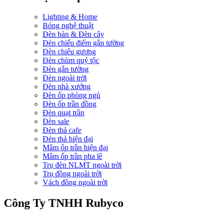
Lighting & Home
Bóng nghệ thuật
Đèn bàn & Đèn cây
Đèn chiếu điểm gắn tường
Đèn chiếu gương
Đèn chùm quý tộc
Đèn gắn tường
Đèn ngoài trời
Đèn nhà xưởng
Đèn ốp phòng ngủ
Đèn ốp trần đồng
Đèn quạt trần
Đèn sale
Đèn thả cafe
Đèn thả hiện đại
Mâm ốp trần hiện đại
Mâm ốp trần pha lê
Trụ đèn NLMT ngoài trời
Trụ đồng ngoài trời
Vách đồng ngoài trời
Công Ty TNHH Rubyco