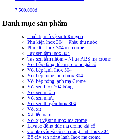
7.500.000
₫
Danh mục sản phẩm
Thiết bị nhà vệ sinh Rubyco
Phụ kiện Inox 304 – Phễu thu nước
Phụ kiện Inox 304 mạ crome
Tay sen tắm Inox 304
Tay sen tắm nhôm – Nhựa ABS mạ crome
Vòi bếp đồng đúc mạ crome giả cổ
Vòi bếp lạnh Inox 304
Vòi bếp nóng lạnh Inox 304
Vòi bếp nóng lạnh mạ Crome
Vòi sen Inox 304 bóng
Vòi sen nhôm
Vòi sen nhựa
Vòi sen thuyền Inox 304
Vòi xịt
Xả tiểu nam
Vòi xịt vệ sinh Inox mạ crome
Lavabo đồng đúc mạ crome giả cổ
Combo vòi và củ sen nóng lạnh Inox 304
Bộ cây sen nóng lạnh Inox mạ crome