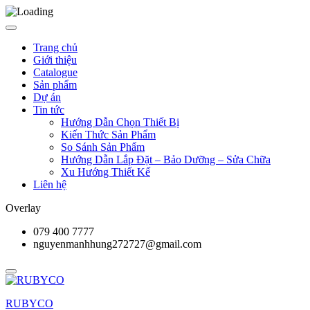
Trang chủ
Giới thiệu
Catalogue
Sản phẩm
Dự án
Tin tức
Hướng Dẫn Chọn Thiết Bị
Kiến Thức Sản Phẩm
So Sánh Sản Phẩm
Hướng Dẫn Lắp Đặt – Bảo Dưỡng – Sửa Chữa
Xu Hướng Thiết Kế
Liên hệ
Overlay
079 400 7777
nguyenmanhhung272727@gmail.com
RUBYCO