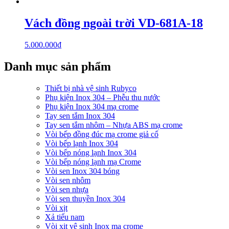
Vách đồng ngoài trời VD-681A-18
5.000.000
₫
Danh mục sản phẩm
Thiết bị nhà vệ sinh Rubyco
Phụ kiện Inox 304 – Phễu thu nước
Phụ kiện Inox 304 mạ crome
Tay sen tắm Inox 304
Tay sen tắm nhôm – Nhựa ABS mạ crome
Vòi bếp đồng đúc mạ crome giả cổ
Vòi bếp lạnh Inox 304
Vòi bếp nóng lạnh Inox 304
Vòi bếp nóng lạnh mạ Crome
Vòi sen Inox 304 bóng
Vòi sen nhôm
Vòi sen nhựa
Vòi sen thuyền Inox 304
Vòi xịt
Xả tiểu nam
Vòi xịt vệ sinh Inox mạ crome