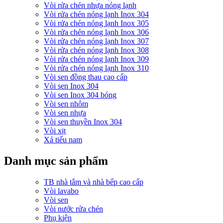
Vòi rửa chén nhựa nóng lạnh
Vòi rửa chén nóng lạnh Inox 304
Vòi rửa chén nóng lạnh Inox 305
Vòi rửa chén nóng lạnh Inox 306
Vòi rửa chén nóng lạnh Inox 307
Vòi rửa chén nóng lạnh Inox 308
Vòi rửa chén nóng lạnh Inox 309
Vòi rửa chén nóng lạnh Inox 310
Vòi sen đồng thau cao cấp
Vòi sen Inox 304
Vòi sen Inox 304 bóng
Vòi sen nhôm
Vòi sen nhựa
Vòi sen thuyền Inox 304
Vòi xịt
Xả tiểu nam
Danh mục sản phẩm
TB nhà tắm và nhà bếp cao cấp
Vòi lavabo
Vòi sen
Vòi nước rửa chén
Phụ kiện