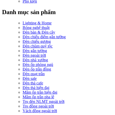
Phụ kiện
Danh mục sản phẩm
Lighting & Home
Bóng nghệ thuật
Đèn bàn & Đèn cây
Đèn chiếu điểm gắn tường
Đèn chiếu gương
Đèn chùm quý tộc
Đèn gắn tường
Đèn ngoài trời
Đèn nhà xưởng
Đèn ốp phòng ngủ
Đèn ốp trần đồng
Đèn quạt trần
Đèn sale
Đèn thả cafe
Đèn thả hiện đại
Mâm ốp trần hiện đại
Mâm ốp trần pha lê
Trụ đèn NLMT ngoài trời
Trụ đồng ngoài trời
Vách đồng ngoài trời