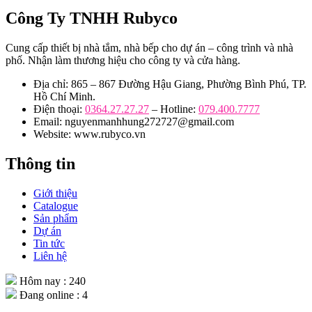
Công Ty TNHH Rubyco
Cung cấp thiết bị nhà tắm, nhà bếp cho dự án – công trình và nhà
phố. Nhận làm thương hiệu cho công ty và cửa hàng.
Địa chỉ: 865 – 867 Đường Hậu Giang, Phường Bình Phú, TP.
Hồ Chí Minh.
Điện thoại:
0364.27.27.27
– Hotline:
079.400.7777
Email: nguyenmanhhung272727@gmail.com
Website: www.rubyco.vn
Thông tin
Giới thiệu
Catalogue
Sản phẩm
Dự án
Tin tức
Liên hệ
Hôm nay : 240
Đang online : 4