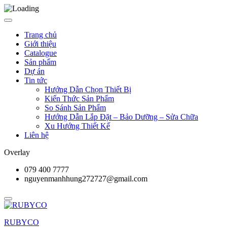
Trang chủ
Giới thiệu
Catalogue
Sản phẩm
Dự án
Tin tức
Hướng Dẫn Chọn Thiết Bị
Kiến Thức Sản Phẩm
So Sánh Sản Phẩm
Hướng Dẫn Lắp Đặt – Bảo Dưỡng – Sửa Chữa
Xu Hướng Thiết Kế
Liên hệ
Overlay
079 400 7777
nguyenmanhhung272727@gmail.com
RUBYCO