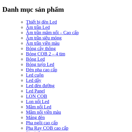
Danh mục sản phẩm
Thiết bị đèn Led
Âm trần Led
Âm trần mâm nổi – Cao cấp
Âm trần siêu mỏng
Âm trần viền màu
Bóng cây thông
Bóng COB 2 – 4 tim
Bóng Led
Bóng tuýp Led
Đèn pha cao cấp
Led cuộn
Led dây
Led đèn đường
Led Panel
LON COB
Lon nổi Led
Mâm nổi Led
Mâm nổi viền màu
Máng đèn
Pha ngồi cao cấp
Pha Ray COB cao cấp