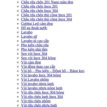
Chậu rửa chén 201 Nano màu đen
Chậu rửa chén Inox 201
Chậu rửa chén Inox 304
Chậu rửa chén thủ công Inox 201
Chậu rửa chén thủ công Inox 304
Gương Led cảm ứng
Hố ga thoát nước
Lavabo
Lavabo sứ
Lavabo tủ cao cấp
Phụ kiện chậu rửa
Phụ kiện nhà tắm
Sen vòi Inox 304
Sen vòi Inox 304 bóng
Vòi cảm ứng
Vòi đồng thau cao cấp
Vòi hồ – Phụ kiện – Đồng hồ – Băng keo
Vòi lavabo Inox 304 bóng
Vòi Lavabo nhôm
Vòi lavabo nhựa lạnh
Vòi lavabo nhựa nóng lạnh
Vòi rửa chén Inox 304 bóng
Vòi rửa chén lạnh Inox 304
Vòi rửa chén nhôm
Vòi rửa chén nhựa lạnh