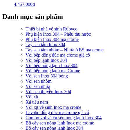
4.457.000
₫
Danh mục sản phẩm
Thiết bị nhà vệ sinh Rubyco
Phụ kiện Inox 304 – Phễu thu nước
Phụ kiện Inox 304 mạ crome
Tay sen tắm Inox 304
Tay sen tắm nhôm – Nhựa ABS mạ crome
Vòi bếp đồng đúc mạ crome giả cổ
Vòi bếp lạnh Inox 304
Vòi bếp nóng lạnh Inox 304
Vòi bếp nóng lạnh mạ Crome
Vòi sen Inox 304 bóng
Vòi sen nhôm
Vòi sen nhựa
Vòi sen thuyền Inox 304
Vòi xịt
Xả tiểu nam
Vòi xịt vệ sinh Inox mạ crome
Lavabo đồng đúc mạ crome giả cổ
Combo vòi và củ sen nóng lạnh Inox 304
Bộ cây sen nóng lạnh Inox mạ crome
Bộ cây sen nóng lạnh Inox 304