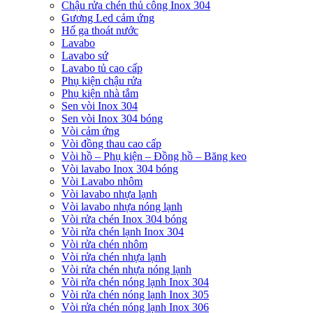
Chậu rửa chén thủ công Inox 304
Gương Led cảm ứng
Hố ga thoát nước
Lavabo
Lavabo sứ
Lavabo tủ cao cấp
Phụ kiện chậu rửa
Phụ kiện nhà tắm
Sen vòi Inox 304
Sen vòi Inox 304 bóng
Vòi cảm ứng
Vòi đồng thau cao cấp
Vòi hồ – Phụ kiện – Đồng hồ – Băng keo
Vòi lavabo Inox 304 bóng
Vòi Lavabo nhôm
Vòi lavabo nhựa lạnh
Vòi lavabo nhựa nóng lạnh
Vòi rửa chén Inox 304 bóng
Vòi rửa chén lạnh Inox 304
Vòi rửa chén nhôm
Vòi rửa chén nhựa lạnh
Vòi rửa chén nhựa nóng lạnh
Vòi rửa chén nóng lạnh Inox 304
Vòi rửa chén nóng lạnh Inox 305
Vòi rửa chén nóng lạnh Inox 306