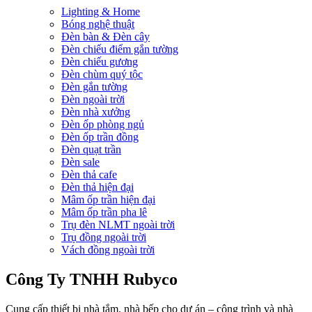
Lighting & Home
Bóng nghệ thuật
Đèn bàn & Đèn cây
Đèn chiếu điểm gắn tường
Đèn chiếu gương
Đèn chùm quý tộc
Đèn gắn tường
Đèn ngoài trời
Đèn nhà xưởng
Đèn ốp phòng ngủ
Đèn ốp trần đồng
Đèn quạt trần
Đèn sale
Đèn thả cafe
Đèn thả hiện đại
Mâm ốp trần hiện đại
Mâm ốp trần pha lê
Trụ đèn NLMT ngoài trời
Trụ đồng ngoài trời
Vách đồng ngoài trời
Công Ty TNHH Rubyco
Cung cấp thiết bị nhà tắm, nhà bếp cho dự án – công trình và nhà