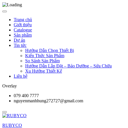
Trang chủ
Giới thiệu
Catalogue
Sản phẩm
Dự án
Tin tức
Hướng Dẫn Chọn Thiết Bị
Kiến Thức Sản Phẩm
So Sánh Sản Phẩm
Hướng Dẫn Lắp Đặt – Bảo Dưỡng – Sửa Chữa
Xu Hướng Thiết Kế
Liên hệ
Overlay
079 400 7777
nguyenmanhhung272727@gmail.com
RUBYCO