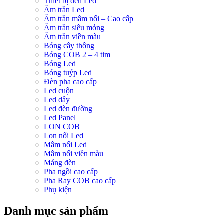
Thiết bị đèn Led
Âm trần Led
Âm trần mâm nổi – Cao cấp
Âm trần siêu mỏng
Âm trần viền màu
Bóng cây thông
Bóng COB 2 – 4 tim
Bóng Led
Bóng tuýp Led
Đèn pha cao cấp
Led cuộn
Led dây
Led đèn đường
Led Panel
LON COB
Lon nổi Led
Mâm nổi Led
Mâm nổi viền màu
Máng đèn
Pha ngồi cao cấp
Pha Ray COB cao cấp
Phụ kiện
Danh mục sản phẩm