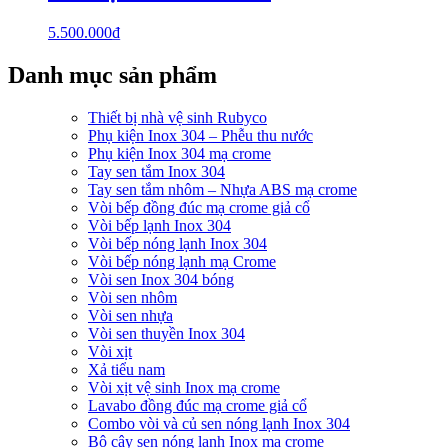
5.500.000
₫
Danh mục sản phẩm
Thiết bị nhà vệ sinh Rubyco
Phụ kiện Inox 304 – Phễu thu nước
Phụ kiện Inox 304 mạ crome
Tay sen tắm Inox 304
Tay sen tắm nhôm – Nhựa ABS mạ crome
Vòi bếp đồng đúc mạ crome giả cổ
Vòi bếp lạnh Inox 304
Vòi bếp nóng lạnh Inox 304
Vòi bếp nóng lạnh mạ Crome
Vòi sen Inox 304 bóng
Vòi sen nhôm
Vòi sen nhựa
Vòi sen thuyền Inox 304
Vòi xịt
Xả tiểu nam
Vòi xịt vệ sinh Inox mạ crome
Lavabo đồng đúc mạ crome giả cổ
Combo vòi và củ sen nóng lạnh Inox 304
Bộ cây sen nóng lạnh Inox mạ crome