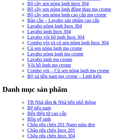
Bộ cây sen nóng lạnh Inox 304
Bộ cây sen nóng lạnh đồng thau mạ crome
Bộ cây sen nóng lạnh cao cấp mạ crome
Bàn cầu – Lavabo sản phẩm cao cấp
Lavabo nóng lạnh Inox 304
Lavabo lạnh Inox 304
Lavabo vòi hồ lạnh Inox 304
Combo vòi và củ sen nóng lạnh Inox 304
Củ sen nóng lạnh mạ crome
Lavabo nóng lạnh mạ crome
Lavabo lạnh mạ crome
Vòi hồ lạnh mạ crome
Combo vòi – Củ sen nóng lạnh mạ crome
Bộ xả tiều nam mạ crome – Linh kiện
Danh mục sản phẩm
TB Nhà tắm & Nhà bếp phổ thông
Bệ tiểu nam
Bếp điện từ cao cấp
Bồn vệ sinh
Chậu rửa chén 201 Nano màu đen
Chậu rửa chén Inox 201
Chậu rửa chén Inox 304