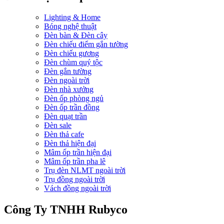
Lighting & Home
Bóng nghệ thuật
Đèn bàn & Đèn cây
Đèn chiếu điểm gắn tường
Đèn chiếu gương
Đèn chùm quý tộc
Đèn gắn tường
Đèn ngoài trời
Đèn nhà xưởng
Đèn ốp phòng ngủ
Đèn ốp trần đồng
Đèn quạt trần
Đèn sale
Đèn thả cafe
Đèn thả hiện đại
Mâm ốp trần hiện đại
Mâm ốp trần pha lê
Trụ đèn NLMT ngoài trời
Trụ đồng ngoài trời
Vách đồng ngoài trời
Công Ty TNHH Rubyco