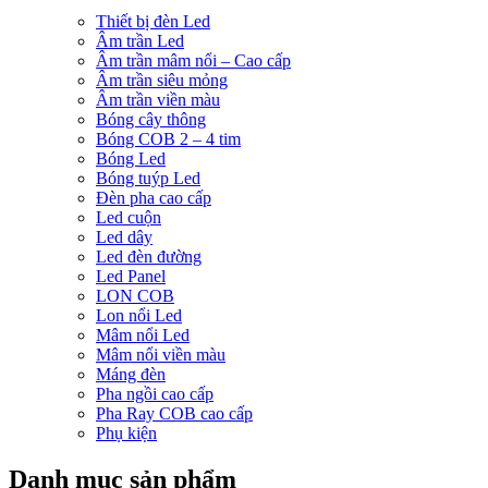
Thiết bị đèn Led
Âm trần Led
Âm trần mâm nổi – Cao cấp
Âm trần siêu mỏng
Âm trần viền màu
Bóng cây thông
Bóng COB 2 – 4 tim
Bóng Led
Bóng tuýp Led
Đèn pha cao cấp
Led cuộn
Led dây
Led đèn đường
Led Panel
LON COB
Lon nổi Led
Mâm nổi Led
Mâm nổi viền màu
Máng đèn
Pha ngồi cao cấp
Pha Ray COB cao cấp
Phụ kiện
Danh mục sản phẩm