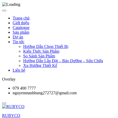
Trang chủ
Giới thiệu
Catalogue
Sản phẩm
Dự án
Tin tức
Hướng Dẫn Chọn Thiết Bị
Kiến Thức Sản Phẩm
So Sánh Sản Phẩm
Hướng Dẫn Lắp Đặt – Bảo Dưỡng – Sửa Chữa
Xu Hướng Thiết Kế
Liên hệ
Overlay
079 400 7777
nguyenmanhhung272727@gmail.com
RUBYCO