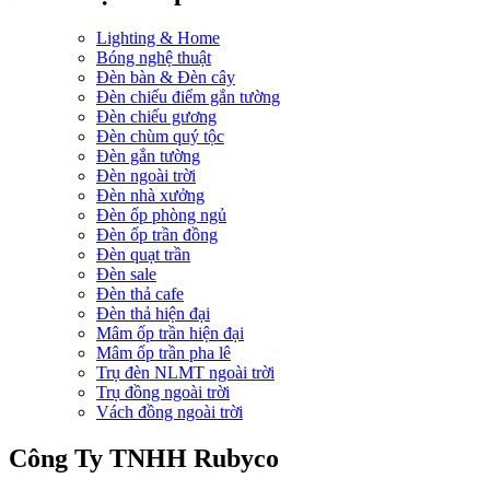
Lighting & Home
Bóng nghệ thuật
Đèn bàn & Đèn cây
Đèn chiếu điểm gắn tường
Đèn chiếu gương
Đèn chùm quý tộc
Đèn gắn tường
Đèn ngoài trời
Đèn nhà xưởng
Đèn ốp phòng ngủ
Đèn ốp trần đồng
Đèn quạt trần
Đèn sale
Đèn thả cafe
Đèn thả hiện đại
Mâm ốp trần hiện đại
Mâm ốp trần pha lê
Trụ đèn NLMT ngoài trời
Trụ đồng ngoài trời
Vách đồng ngoài trời
Công Ty TNHH Rubyco