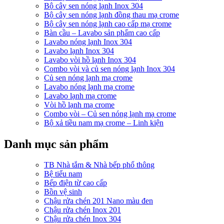
Bộ cây sen nóng lạnh Inox 304
Bộ cây sen nóng lạnh đồng thau mạ crome
Bộ cây sen nóng lạnh cao cấp mạ crome
Bàn cầu – Lavabo sản phẩm cao cấp
Lavabo nóng lạnh Inox 304
Lavabo lạnh Inox 304
Lavabo vòi hồ lạnh Inox 304
Combo vòi và củ sen nóng lạnh Inox 304
Củ sen nóng lạnh mạ crome
Lavabo nóng lạnh mạ crome
Lavabo lạnh mạ crome
Vòi hồ lạnh mạ crome
Combo vòi – Củ sen nóng lạnh mạ crome
Bộ xả tiều nam mạ crome – Linh kiện
Danh mục sản phẩm
TB Nhà tắm & Nhà bếp phổ thông
Bệ tiểu nam
Bếp điện từ cao cấp
Bồn vệ sinh
Chậu rửa chén 201 Nano màu đen
Chậu rửa chén Inox 201
Chậu rửa chén Inox 304