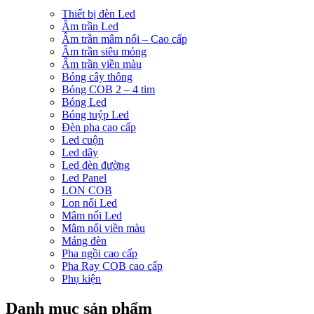
Thiết bị đèn Led
Âm trần Led
Âm trần mâm nổi – Cao cấp
Âm trần siêu mỏng
Âm trần viền màu
Bóng cây thông
Bóng COB 2 – 4 tim
Bóng Led
Bóng tuýp Led
Đèn pha cao cấp
Led cuộn
Led dây
Led đèn đường
Led Panel
LON COB
Lon nổi Led
Mâm nổi Led
Mâm nổi viền màu
Máng đèn
Pha ngồi cao cấp
Pha Ray COB cao cấp
Phụ kiện
Danh mục sản phẩm