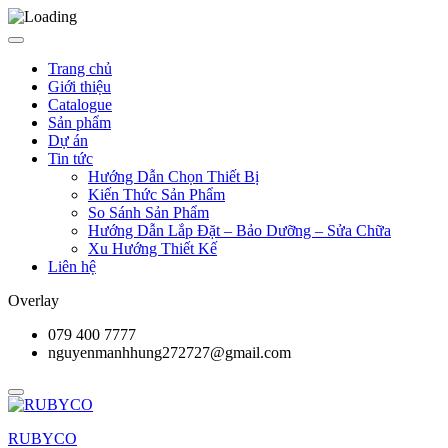
Trang chủ
Giới thiệu
Catalogue
Sản phẩm
Dự án
Tin tức
Hướng Dẫn Chọn Thiết Bị
Kiến Thức Sản Phẩm
So Sánh Sản Phẩm
Hướng Dẫn Lắp Đặt – Bảo Dưỡng – Sửa Chữa
Xu Hướng Thiết Kế
Liên hệ
Overlay
079 400 7777
nguyenmanhhung272727@gmail.com
RUBYCO