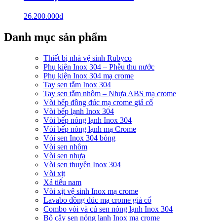
26.200.000
₫
Danh mục sản phẩm
Thiết bị nhà vệ sinh Rubyco
Phụ kiện Inox 304 – Phễu thu nước
Phụ kiện Inox 304 mạ crome
Tay sen tắm Inox 304
Tay sen tắm nhôm – Nhựa ABS mạ crome
Vòi bếp đồng đúc mạ crome giả cổ
Vòi bếp lạnh Inox 304
Vòi bếp nóng lạnh Inox 304
Vòi bếp nóng lạnh mạ Crome
Vòi sen Inox 304 bóng
Vòi sen nhôm
Vòi sen nhựa
Vòi sen thuyền Inox 304
Vòi xịt
Xả tiểu nam
Vòi xịt vệ sinh Inox mạ crome
Lavabo đồng đúc mạ crome giả cổ
Combo vòi và củ sen nóng lạnh Inox 304
Bộ cây sen nóng lạnh Inox mạ crome