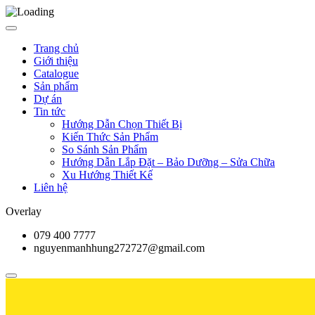
Trang chủ
Giới thiệu
Catalogue
Sản phẩm
Dự án
Tin tức
Hướng Dẫn Chọn Thiết Bị
Kiến Thức Sản Phẩm
So Sánh Sản Phẩm
Hướng Dẫn Lắp Đặt – Bảo Dưỡng – Sửa Chữa
Xu Hướng Thiết Kế
Liên hệ
Overlay
079 400 7777
nguyenmanhhung272727@gmail.com