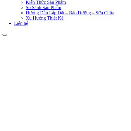
Kiến Thức Sản Phẩm
So Sánh Sản Phẩm
Hướng Dẫn Lắp Đặt – Bảo Dưỡng – Sửa Chữa
Xu Hướng Thiết Kế
Liên hệ