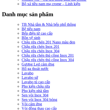
Bộ xả tiều nam mạ crome – Linh kiện
Danh mục sản phẩm
TB Nhà tắm & Nhà bếp phổ thông
Bệ tiểu nam
Bếp điện từ cao cấp
Bồn vệ sinh
Chậu rửa chén 201 Nano màu đen
Chậu rửa chén Inox 201
Chậu rửa chén Inox 304
Chậu rửa chén thủ công Inox 201
Chậu rửa chén thủ công Inox 304
Gương Led cảm ứng
Hố ga thoát nước
Lavabo
Lavabo sứ
Lavabo tủ cao cấp
Phụ kiện chậu rửa
Phụ kiện nhà tắm
Sen vòi Inox 304
Sen vòi Inox 304 bóng
Vòi cảm ứng
Vòi đồng thau cao cấp