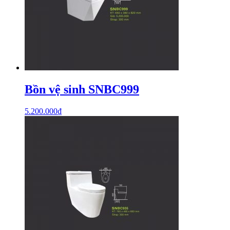
Bồn vệ sinh SNBC999
5.200.000
₫