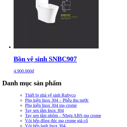
Bồn vệ sinh SNBC907
4.900.000
₫
Danh mục sản phẩm
Thiết bị nhà vệ sinh Rubyco
Phụ kiện Inox 304 – Phễu thu nước
Phụ kiện Inox 304 mạ crome
Tay sen tắm Inox 304
Tay sen tắm nhôm – Nhựa ABS mạ crome
Vòi bếp đồng đúc mạ crome giả cổ
Vòi bếp lạnh Inox 304