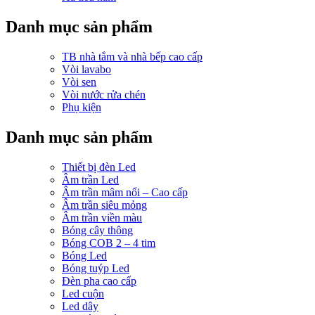
Danh mục sản phẩm
TB nhà tắm và nhà bếp cao cấp
Vòi lavabo
Vòi sen
Vòi nước rửa chén
Phụ kiện
Danh mục sản phẩm
Thiết bị đèn Led
Âm trần Led
Âm trần mâm nổi – Cao cấp
Âm trần siêu mỏng
Âm trần viền màu
Bóng cây thông
Bóng COB 2 – 4 tim
Bóng Led
Bóng tuýp Led
Đèn pha cao cấp
Led cuộn
Led dây