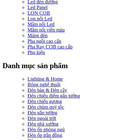
Led đèn đường
Led Panel
LON COB
Lon nổi Led
Mâm nổi Led
Mâm nổi viền màu
Máng đèn
Pha ngồi cao cấp
Pha Ray COB cao cấp
Phụ kiện
Danh mục sản phẩm
Lighting & Home
Bóng nghệ thuật
Đèn bàn & Đèn cây
Đèn chiếu điểm gắn tường
Đèn chiếu gương
Đèn chùm quý tộc
Đèn gắn tường
Đèn ngoài trời
Đèn nhà xưởng
Đèn ốp phòng ngủ
Đèn ốp trần đồng