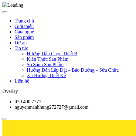
Trang chủ
Giới thiệu
Catalogue
Sản phẩm
Dự án
Tin tức
Hướng Dẫn Chọn Thiết Bị
Kiến Thức Sản Phẩm
So Sánh Sản Phẩm
Hướng Dẫn Lắp Đặt – Bảo Dưỡng – Sửa Chữa
Xu Hướng Thiết Kế
Liên hệ
Overlay
079 400 7777
nguyenmanhhung272727@gmail.com