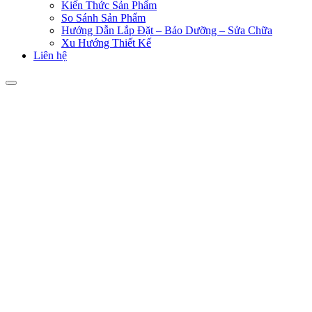
Kiến Thức Sản Phẩm
So Sánh Sản Phẩm
Hướng Dẫn Lắp Đặt – Bảo Dưỡng – Sửa Chữa
Xu Hướng Thiết Kế
Liên hệ