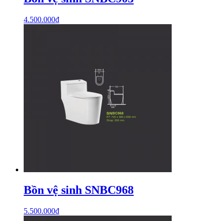
4.500.000
₫
Bồn vệ sinh SNBC968
5.500.000
₫