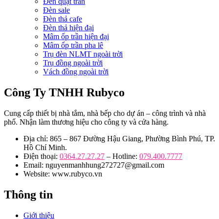
Đèn quạt trần
Đèn sale
Đèn thả cafe
Đèn thả hiện đại
Mâm ốp trần hiện đại
Mâm ốp trần pha lê
Trụ đèn NLMT ngoài trời
Trụ đồng ngoài trời
Vách đồng ngoài trời
Công Ty TNHH Rubyco
Cung cấp thiết bị nhà tắm, nhà bếp cho dự án – công trình và nhà
phố. Nhận làm thương hiệu cho công ty và cửa hàng.
Địa chỉ: 865 – 867 Đường Hậu Giang, Phường Bình Phú, TP.
Hồ Chí Minh.
Điện thoại:
0364.27.27.27
– Hotline:
079.400.7777
Email: nguyenmanhhung272727@gmail.com
Website: www.rubyco.vn
Thông tin
Giới thiệu