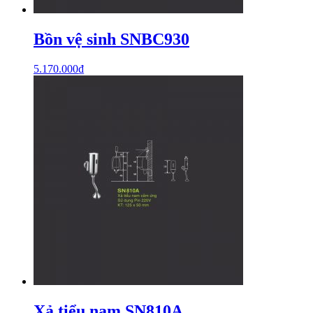
Bồn vệ sinh SNBC930
5.170.000
₫
Xả tiểu nam SN810A