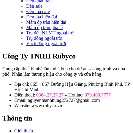
Đèn quạt trần
Đèn sale
Đèn thả cafe
Đèn thả hiện đại
Mâm ốp trần hiện đại
Mâm ốp trần pha lê
Trụ đèn NLMT ngoài trời
Trụ đồng ngoài trời
Vách đồng ngoài trời
Công Ty TNHH Rubyco
Cung cấp thiết bị nhà tắm, nhà bếp cho dự án – công trình và nhà
phố. Nhận làm thương hiệu cho công ty và cửa hàng.
Địa chỉ: 865 – 867 Đường Hậu Giang, Phường Bình Phú, TP.
Hồ Chí Minh.
Điện thoại:
0364.27.27.27
– Hotline:
079.400.7777
Email: nguyenmanhhung272727@gmail.com
Website: www.rubyco.vn
Thông tin
Giới thiệu