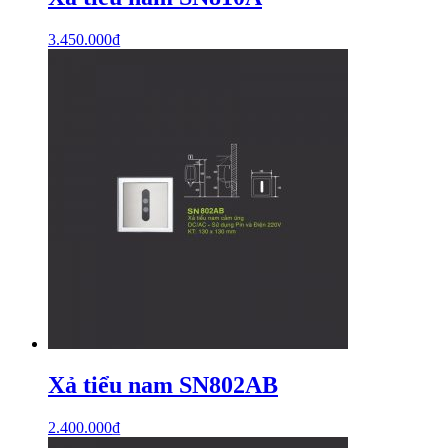
3.450.000
₫
Xả tiểu nam SN802AB
2.400.000
₫