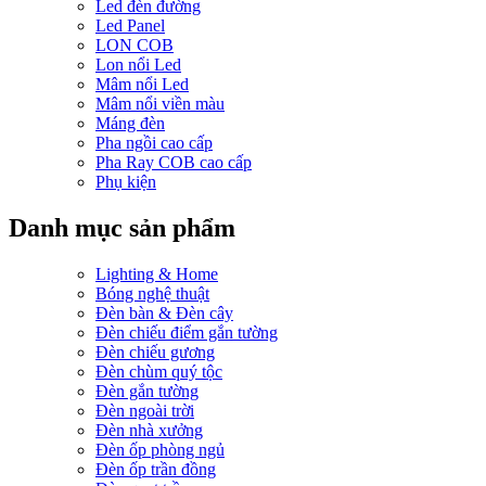
Led đèn đường
Led Panel
LON COB
Lon nổi Led
Mâm nổi Led
Mâm nổi viền màu
Máng đèn
Pha ngồi cao cấp
Pha Ray COB cao cấp
Phụ kiện
Danh mục sản phẩm
Lighting & Home
Bóng nghệ thuật
Đèn bàn & Đèn cây
Đèn chiếu điểm gắn tường
Đèn chiếu gương
Đèn chùm quý tộc
Đèn gắn tường
Đèn ngoài trời
Đèn nhà xưởng
Đèn ốp phòng ngủ
Đèn ốp trần đồng