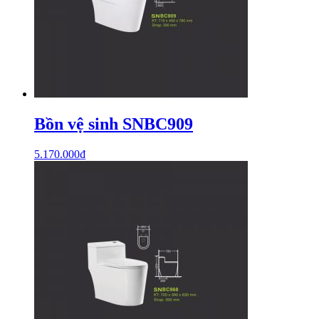
Bồn vệ sinh SNBC909
5.170.000
₫