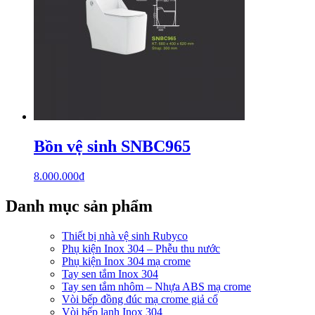
Bồn vệ sinh SNBC965
8.000.000
₫
Danh mục sản phẩm
Thiết bị nhà vệ sinh Rubyco
Phụ kiện Inox 304 – Phễu thu nước
Phụ kiện Inox 304 mạ crome
Tay sen tắm Inox 304
Tay sen tắm nhôm – Nhựa ABS mạ crome
Vòi bếp đồng đúc mạ crome giả cổ
Vòi bếp lạnh Inox 304