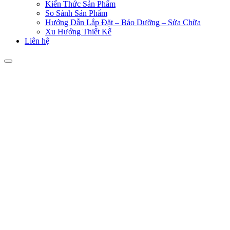
Kiến Thức Sản Phẩm
So Sánh Sản Phẩm
Hướng Dẫn Lắp Đặt – Bảo Dưỡng – Sửa Chữa
Xu Hướng Thiết Kế
Liên hệ