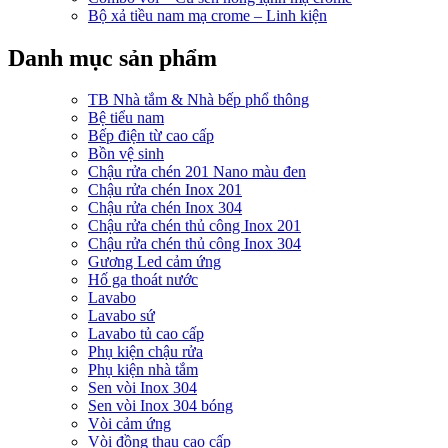
Bộ xả tiều nam mạ crome – Linh kiện
Danh mục sản phẩm
TB Nhà tắm & Nhà bếp phổ thông
Bệ tiểu nam
Bếp điện từ cao cấp
Bồn vệ sinh
Chậu rửa chén 201 Nano màu đen
Chậu rửa chén Inox 201
Chậu rửa chén Inox 304
Chậu rửa chén thủ công Inox 201
Chậu rửa chén thủ công Inox 304
Gương Led cảm ứng
Hố ga thoát nước
Lavabo
Lavabo sứ
Lavabo tủ cao cấp
Phụ kiện chậu rửa
Phụ kiện nhà tắm
Sen vòi Inox 304
Sen vòi Inox 304 bóng
Vòi cảm ứng
Vòi đồng thau cao cấp