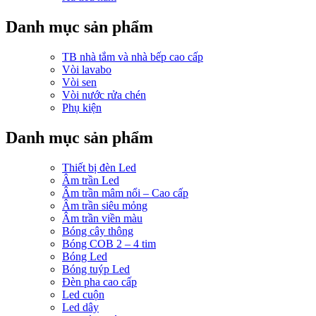
Danh mục sản phẩm
TB nhà tắm và nhà bếp cao cấp
Vòi lavabo
Vòi sen
Vòi nước rửa chén
Phụ kiện
Danh mục sản phẩm
Thiết bị đèn Led
Âm trần Led
Âm trần mâm nổi – Cao cấp
Âm trần siêu mỏng
Âm trần viền màu
Bóng cây thông
Bóng COB 2 – 4 tim
Bóng Led
Bóng tuýp Led
Đèn pha cao cấp
Led cuộn
Led dây