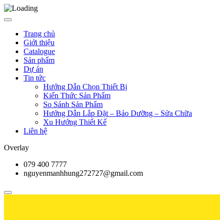
Trang chủ
Giới thiệu
Catalogue
Sản phẩm
Dự án
Tin tức
Hướng Dẫn Chọn Thiết Bị
Kiến Thức Sản Phẩm
So Sánh Sản Phẩm
Hướng Dẫn Lắp Đặt – Bảo Dưỡng – Sửa Chữa
Xu Hướng Thiết Kế
Liên hệ
Overlay
079 400 7777
nguyenmanhhung272727@gmail.com