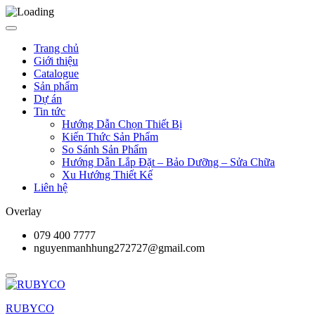
Trang chủ
Giới thiệu
Catalogue
Sản phẩm
Dự án
Tin tức
Hướng Dẫn Chọn Thiết Bị
Kiến Thức Sản Phẩm
So Sánh Sản Phẩm
Hướng Dẫn Lắp Đặt – Bảo Dưỡng – Sửa Chữa
Xu Hướng Thiết Kế
Liên hệ
Overlay
079 400 7777
nguyenmanhhung272727@gmail.com
RUBYCO