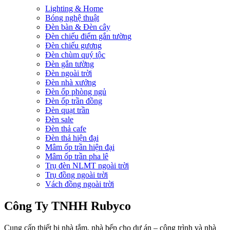
Lighting & Home
Bóng nghệ thuật
Đèn bàn & Đèn cây
Đèn chiếu điểm gắn tường
Đèn chiếu gương
Đèn chùm quý tộc
Đèn gắn tường
Đèn ngoài trời
Đèn nhà xưởng
Đèn ốp phòng ngủ
Đèn ốp trần đồng
Đèn quạt trần
Đèn sale
Đèn thả cafe
Đèn thả hiện đại
Mâm ốp trần hiện đại
Mâm ốp trần pha lê
Trụ đèn NLMT ngoài trời
Trụ đồng ngoài trời
Vách đồng ngoài trời
Công Ty TNHH Rubyco
Cung cấp thiết bị nhà tắm, nhà bếp cho dự án – công trình và nhà