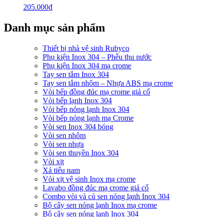
205.000
₫
Danh mục sản phẩm
Thiết bị nhà vệ sinh Rubyco
Phụ kiện Inox 304 – Phễu thu nước
Phụ kiện Inox 304 mạ crome
Tay sen tắm Inox 304
Tay sen tắm nhôm – Nhựa ABS mạ crome
Vòi bếp đồng đúc mạ crome giả cổ
Vòi bếp lạnh Inox 304
Vòi bếp nóng lạnh Inox 304
Vòi bếp nóng lạnh mạ Crome
Vòi sen Inox 304 bóng
Vòi sen nhôm
Vòi sen nhựa
Vòi sen thuyền Inox 304
Vòi xịt
Xả tiểu nam
Vòi xịt vệ sinh Inox mạ crome
Lavabo đồng đúc mạ crome giả cổ
Combo vòi và củ sen nóng lạnh Inox 304
Bộ cây sen nóng lạnh Inox mạ crome
Bộ cây sen nóng lạnh Inox 304