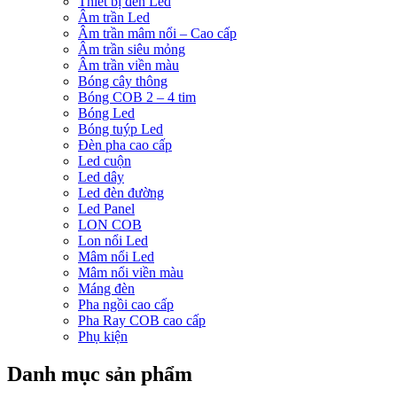
Thiết bị đèn Led
Âm trần Led
Âm trần mâm nổi – Cao cấp
Âm trần siêu mỏng
Âm trần viền màu
Bóng cây thông
Bóng COB 2 – 4 tim
Bóng Led
Bóng tuýp Led
Đèn pha cao cấp
Led cuộn
Led dây
Led đèn đường
Led Panel
LON COB
Lon nổi Led
Mâm nổi Led
Mâm nổi viền màu
Máng đèn
Pha ngồi cao cấp
Pha Ray COB cao cấp
Phụ kiện
Danh mục sản phẩm