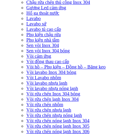
Chậu rửa chén thủ công Inox 304
Gương Led cảm ứng
Hố ga thoát nước
Lavabo
Lavabo sứ
Lavabo tủ cao cấp
Phụ kiện chậu rửa
Phụ kiện nhà tắm
Sen vòi Inox 304
Sen vòi Inox 304 bóng
Vòi cảm ứng
Vòi đồng thau cao cấp
Vòi hồ – Phụ kiện – Đồng hồ – Băng keo
Vòi lavabo Inox 304 bóng
Vòi Lavabo nhôm
Vòi lavabo nhựa lạnh
Vòi lavabo nhựa nóng lạnh
Vòi rửa chén Inox 304 bóng
Vòi rửa chén lạnh Inox 304
Vòi rửa chén nhôm
Vòi rửa chén nhựa lạnh
Vòi rửa chén nhựa nóng lạnh
Vòi rửa chén nóng lạnh Inox 304
Vòi rửa chén nóng lạnh Inox 305
Vòi rửa chén nóng lạnh Inox 306