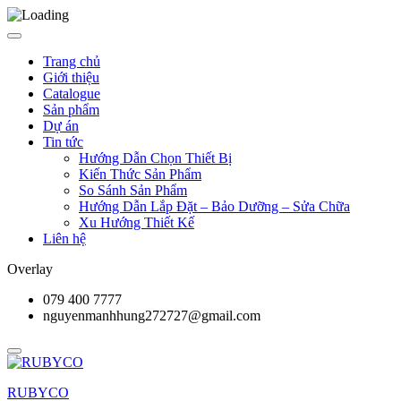
Trang chủ
Giới thiệu
Catalogue
Sản phẩm
Dự án
Tin tức
Hướng Dẫn Chọn Thiết Bị
Kiến Thức Sản Phẩm
So Sánh Sản Phẩm
Hướng Dẫn Lắp Đặt – Bảo Dưỡng – Sửa Chữa
Xu Hướng Thiết Kế
Liên hệ
Overlay
079 400 7777
nguyenmanhhung272727@gmail.com
RUBYCO