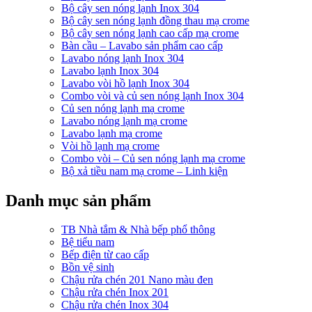
Bộ cây sen nóng lạnh Inox 304
Bộ cây sen nóng lạnh đồng thau mạ crome
Bộ cây sen nóng lạnh cao cấp mạ crome
Bàn cầu – Lavabo sản phẩm cao cấp
Lavabo nóng lạnh Inox 304
Lavabo lạnh Inox 304
Lavabo vòi hồ lạnh Inox 304
Combo vòi và củ sen nóng lạnh Inox 304
Củ sen nóng lạnh mạ crome
Lavabo nóng lạnh mạ crome
Lavabo lạnh mạ crome
Vòi hồ lạnh mạ crome
Combo vòi – Củ sen nóng lạnh mạ crome
Bộ xả tiều nam mạ crome – Linh kiện
Danh mục sản phẩm
TB Nhà tắm & Nhà bếp phổ thông
Bệ tiểu nam
Bếp điện từ cao cấp
Bồn vệ sinh
Chậu rửa chén 201 Nano màu đen
Chậu rửa chén Inox 201
Chậu rửa chén Inox 304