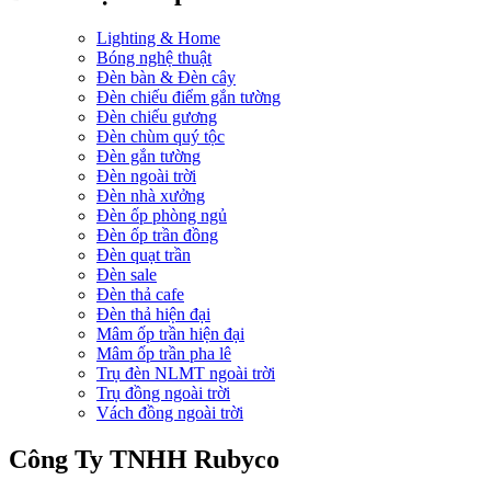
Lighting & Home
Bóng nghệ thuật
Đèn bàn & Đèn cây
Đèn chiếu điểm gắn tường
Đèn chiếu gương
Đèn chùm quý tộc
Đèn gắn tường
Đèn ngoài trời
Đèn nhà xưởng
Đèn ốp phòng ngủ
Đèn ốp trần đồng
Đèn quạt trần
Đèn sale
Đèn thả cafe
Đèn thả hiện đại
Mâm ốp trần hiện đại
Mâm ốp trần pha lê
Trụ đèn NLMT ngoài trời
Trụ đồng ngoài trời
Vách đồng ngoài trời
Công Ty TNHH Rubyco