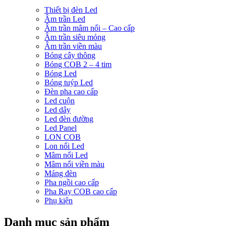
Thiết bị đèn Led
Âm trần Led
Âm trần mâm nổi – Cao cấp
Âm trần siêu mỏng
Âm trần viền màu
Bóng cây thông
Bóng COB 2 – 4 tim
Bóng Led
Bóng tuýp Led
Đèn pha cao cấp
Led cuộn
Led dây
Led đèn đường
Led Panel
LON COB
Lon nổi Led
Mâm nổi Led
Mâm nổi viền màu
Máng đèn
Pha ngồi cao cấp
Pha Ray COB cao cấp
Phụ kiện
Danh mục sản phẩm