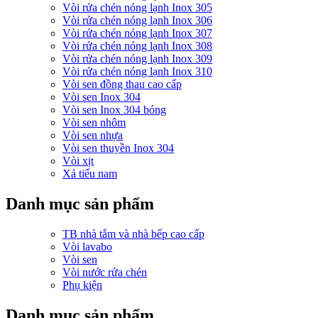
Vòi rửa chén nóng lạnh Inox 305
Vòi rửa chén nóng lạnh Inox 306
Vòi rửa chén nóng lạnh Inox 307
Vòi rửa chén nóng lạnh Inox 308
Vòi rửa chén nóng lạnh Inox 309
Vòi rửa chén nóng lạnh Inox 310
Vòi sen đồng thau cao cấp
Vòi sen Inox 304
Vòi sen Inox 304 bóng
Vòi sen nhôm
Vòi sen nhựa
Vòi sen thuyền Inox 304
Vòi xịt
Xả tiểu nam
Danh mục sản phẩm
TB nhà tắm và nhà bếp cao cấp
Vòi lavabo
Vòi sen
Vòi nước rửa chén
Phụ kiện
Danh mục sản phẩm