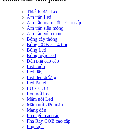
Thiết bị đèn Led
Âm trần Led
Âm trần mâm nổi – Cao cấp
Âm trần siêu mỏng
Âm trần viền màu
Bóng cây thông
Bóng COB 2 – 4 tim
Bóng Led
Bóng tuýp Led
Đèn pha cao cấp
Led cuộn
Led dây
Led đèn đường
Led Panel
LON COB
Lon nổi Led
Mâm nổi Led
Mâm nổi viền màu
Máng đèn
Pha ngồi cao cấp
Pha Ray COB cao cấp
Phụ kiện