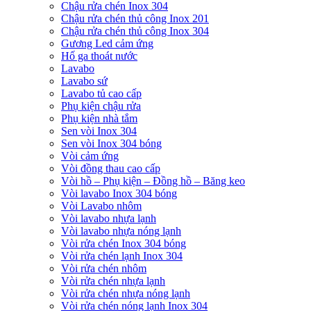
Chậu rửa chén Inox 304
Chậu rửa chén thủ công Inox 201
Chậu rửa chén thủ công Inox 304
Gương Led cảm ứng
Hố ga thoát nước
Lavabo
Lavabo sứ
Lavabo tủ cao cấp
Phụ kiện chậu rửa
Phụ kiện nhà tắm
Sen vòi Inox 304
Sen vòi Inox 304 bóng
Vòi cảm ứng
Vòi đồng thau cao cấp
Vòi hồ – Phụ kiện – Đồng hồ – Băng keo
Vòi lavabo Inox 304 bóng
Vòi Lavabo nhôm
Vòi lavabo nhựa lạnh
Vòi lavabo nhựa nóng lạnh
Vòi rửa chén Inox 304 bóng
Vòi rửa chén lạnh Inox 304
Vòi rửa chén nhôm
Vòi rửa chén nhựa lạnh
Vòi rửa chén nhựa nóng lạnh
Vòi rửa chén nóng lạnh Inox 304