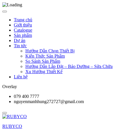
Trang chủ
Giới thiệu
Catalogue
Sản phẩm
Dự án
Tin tức
Hướng Dẫn Chọn Thiết Bị
Kiến Thức Sản Phẩm
So Sánh Sản Phẩm
Hướng Dẫn Lắp Đặt – Bảo Dưỡng – Sửa Chữa
Xu Hướng Thiết Kế
Liên hệ
Overlay
079 400 7777
nguyenmanhhung272727@gmail.com
RUBYCO