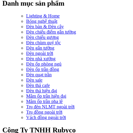
Danh mục sản phẩm
Lighting & Home
Bóng nghệ thuật
Đèn bàn & Đèn cây
Đèn chiếu điểm gắn tường
Đèn chiếu gương
Đèn chùm quý tộc
Đèn gắn tường
Đèn ngoài trời
Đèn nhà xưởng
Đèn ốp phòng ngủ
Đèn ốp trần đồng
Đèn quạt trần
Đèn sale
Đèn thả cafe
Đèn thả hiện đại
Mâm ốp trần hiện đại
Mâm ốp trần pha lê
Trụ đèn NLMT ngoài trời
Trụ đồng ngoài trời
Vách đồng ngoài trời
Công Ty TNHH Rubyco