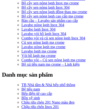
Bộ cây sen nóng lạnh Inox mạ crome
Bộ cây sen nóng lạnh Inox 304
Bộ cây sen nóng lạnh đồng thau mạ crome
Bộ cây sen nóng lạnh cao cấp mạ crome
Bàn cầu – Lavabo sản phẩm cao cấp
Lavabo nóng lạnh Inox 304
Lavabo lạnh Inox 304
Lavabo vòi hồ lạnh Inox 304
Combo vòi và củ sen nóng lạnh Inox 304
Củ sen nóng lạnh mạ crome
Lavabo nóng lạnh mạ crome
Lavabo lạnh mạ crome
Vòi hồ lạnh mạ crome
Combo vòi – Củ sen nóng lạnh mạ crome
Bộ xả tiều nam mạ crome – Linh kiện
Danh mục sản phẩm
TB Nhà tắm & Nhà bếp phổ thông
Bệ tiểu nam
Bếp điện từ cao cấp
Bồn vệ sinh
Chậu rửa chén 201 Nano màu đen
Chậu rửa chén Inox 201