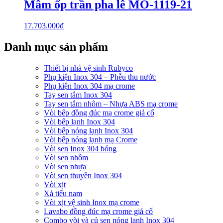
Mâm ốp trần pha lê MO-1119-21
17.703.000
₫
Danh mục sản phẩm
Thiết bị nhà vệ sinh Rubyco
Phụ kiện Inox 304 – Phễu thu nước
Phụ kiện Inox 304 mạ crome
Tay sen tắm Inox 304
Tay sen tắm nhôm – Nhựa ABS mạ crome
Vòi bếp đồng đúc mạ crome giả cổ
Vòi bếp lạnh Inox 304
Vòi bếp nóng lạnh Inox 304
Vòi bếp nóng lạnh mạ Crome
Vòi sen Inox 304 bóng
Vòi sen nhôm
Vòi sen nhựa
Vòi sen thuyền Inox 304
Vòi xịt
Xả tiểu nam
Vòi xịt vệ sinh Inox mạ crome
Lavabo đồng đúc mạ crome giả cổ
Combo vòi và củ sen nóng lạnh Inox 304