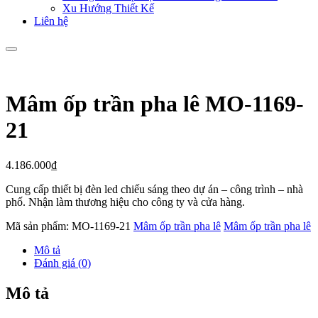
Xu Hướng Thiết Kế
Liên hệ
Mâm ốp trần pha lê MO-1169-
21
4.186.000
₫
Cung cấp thiết bị đèn led chiếu sáng theo dự án – công trình – nhà
phố. Nhận làm thương hiệu cho công ty và cửa hàng.
Mã sản phẩm:
MO-1169-21
Mâm ốp trần pha lê
Mâm ốp trần pha lê
Mô tả
Đánh giá (0)
Mô tả