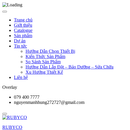
Trang chủ
Giới thiệu
Catalogue
Sản phẩm
Dự án
Tin tức
Hướng Dẫn Chọn Thiết Bị
Kiến Thức Sản Phẩm
So Sánh Sản Phẩm
Hướng Dẫn Lắp Đặt – Bảo Dưỡng – Sửa Chữa
Xu Hướng Thiết Kế
Liên hệ
Overlay
079 400 7777
nguyenmanhhung272727@gmail.com
RUBYCO