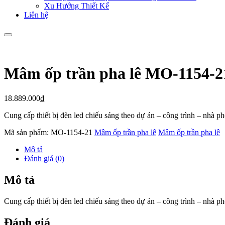
Xu Hướng Thiết Kế
Liên hệ
Mâm ốp trần pha lê MO-1154-2
18.889.000
₫
Cung cấp thiết bị đèn led chiếu sáng theo dự án – công trình – nhà 
Mã sản phẩm:
MO-1154-21
Mâm ốp trần pha lê
Mâm ốp trần pha lê
Mô tả
Đánh giá (0)
Mô tả
Cung cấp thiết bị đèn led chiếu sáng theo dự án – công trình – nhà 
Đánh giá