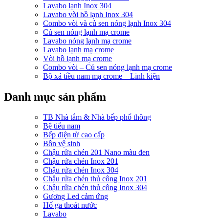
Lavabo lạnh Inox 304
Lavabo vòi hồ lạnh Inox 304
Combo vòi và củ sen nóng lạnh Inox 304
Củ sen nóng lạnh mạ crome
Lavabo nóng lạnh mạ crome
Lavabo lạnh mạ crome
Vòi hồ lạnh mạ crome
Combo vòi – Củ sen nóng lạnh mạ crome
Bộ xả tiều nam mạ crome – Linh kiện
Danh mục sản phẩm
TB Nhà tắm & Nhà bếp phổ thông
Bệ tiểu nam
Bếp điện từ cao cấp
Bồn vệ sinh
Chậu rửa chén 201 Nano màu đen
Chậu rửa chén Inox 201
Chậu rửa chén Inox 304
Chậu rửa chén thủ công Inox 201
Chậu rửa chén thủ công Inox 304
Gương Led cảm ứng
Hố ga thoát nước
Lavabo