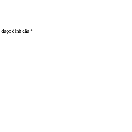
c được đánh dấu
*