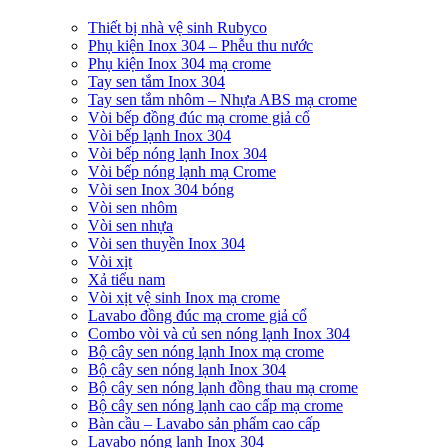
Thiết bị nhà vệ sinh Rubyco
Phụ kiện Inox 304 – Phễu thu nước
Phụ kiện Inox 304 mạ crome
Tay sen tắm Inox 304
Tay sen tắm nhôm – Nhựa ABS mạ crome
Vòi bếp đồng đúc mạ crome giả cổ
Vòi bếp lạnh Inox 304
Vòi bếp nóng lạnh Inox 304
Vòi bếp nóng lạnh mạ Crome
Vòi sen Inox 304 bóng
Vòi sen nhôm
Vòi sen nhựa
Vòi sen thuyền Inox 304
Vòi xịt
Xả tiểu nam
Vòi xịt vệ sinh Inox mạ crome
Lavabo đồng đúc mạ crome giả cổ
Combo vòi và củ sen nóng lạnh Inox 304
Bộ cây sen nóng lạnh Inox mạ crome
Bộ cây sen nóng lạnh Inox 304
Bộ cây sen nóng lạnh đồng thau mạ crome
Bộ cây sen nóng lạnh cao cấp mạ crome
Bàn cầu – Lavabo sản phẩm cao cấp
Lavabo nóng lạnh Inox 304