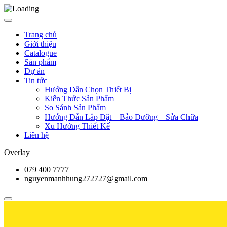
Trang chủ
Giới thiệu
Catalogue
Sản phẩm
Dự án
Tin tức
Hướng Dẫn Chọn Thiết Bị
Kiến Thức Sản Phẩm
So Sánh Sản Phẩm
Hướng Dẫn Lắp Đặt – Bảo Dưỡng – Sửa Chữa
Xu Hướng Thiết Kế
Liên hệ
Overlay
079 400 7777
nguyenmanhhung272727@gmail.com