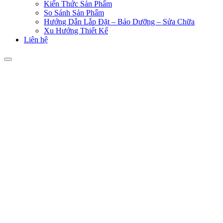
Kiến Thức Sản Phẩm
So Sánh Sản Phẩm
Hướng Dẫn Lắp Đặt – Bảo Dưỡng – Sửa Chữa
Xu Hướng Thiết Kế
Liên hệ