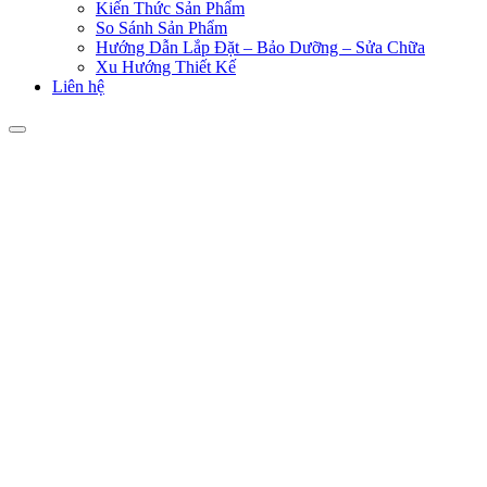
Kiến Thức Sản Phẩm
So Sánh Sản Phẩm
Hướng Dẫn Lắp Đặt – Bảo Dưỡng – Sửa Chữa
Xu Hướng Thiết Kế
Liên hệ