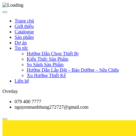
Trang chủ
Giới thiệu
Catalogue
Sản phẩm
Dự án
Tin tức
Hướng Dẫn Chọn Thiết Bị
Kiến Thức Sản Phẩm
So Sánh Sản Phẩm
Hướng Dẫn Lắp Đặt – Bảo Dưỡng – Sửa Chữa
Xu Hướng Thiết Kế
Liên hệ
Overlay
079 400 7777
nguyenmanhhung272727@gmail.com