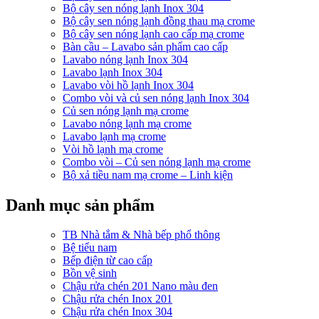
Bộ cây sen nóng lạnh Inox 304
Bộ cây sen nóng lạnh đồng thau mạ crome
Bộ cây sen nóng lạnh cao cấp mạ crome
Bàn cầu – Lavabo sản phẩm cao cấp
Lavabo nóng lạnh Inox 304
Lavabo lạnh Inox 304
Lavabo vòi hồ lạnh Inox 304
Combo vòi và củ sen nóng lạnh Inox 304
Củ sen nóng lạnh mạ crome
Lavabo nóng lạnh mạ crome
Lavabo lạnh mạ crome
Vòi hồ lạnh mạ crome
Combo vòi – Củ sen nóng lạnh mạ crome
Bộ xả tiều nam mạ crome – Linh kiện
Danh mục sản phẩm
TB Nhà tắm & Nhà bếp phổ thông
Bệ tiểu nam
Bếp điện từ cao cấp
Bồn vệ sinh
Chậu rửa chén 201 Nano màu đen
Chậu rửa chén Inox 201
Chậu rửa chén Inox 304