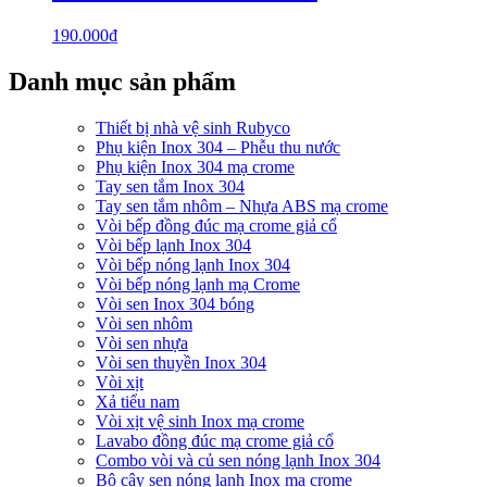
190.000
₫
Danh mục sản phẩm
Thiết bị nhà vệ sinh Rubyco
Phụ kiện Inox 304 – Phễu thu nước
Phụ kiện Inox 304 mạ crome
Tay sen tắm Inox 304
Tay sen tắm nhôm – Nhựa ABS mạ crome
Vòi bếp đồng đúc mạ crome giả cổ
Vòi bếp lạnh Inox 304
Vòi bếp nóng lạnh Inox 304
Vòi bếp nóng lạnh mạ Crome
Vòi sen Inox 304 bóng
Vòi sen nhôm
Vòi sen nhựa
Vòi sen thuyền Inox 304
Vòi xịt
Xả tiểu nam
Vòi xịt vệ sinh Inox mạ crome
Lavabo đồng đúc mạ crome giả cổ
Combo vòi và củ sen nóng lạnh Inox 304
Bộ cây sen nóng lạnh Inox mạ crome