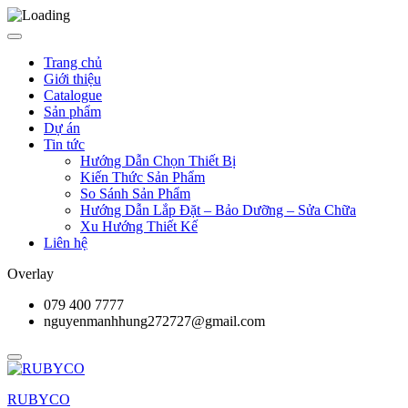
Trang chủ
Giới thiệu
Catalogue
Sản phẩm
Dự án
Tin tức
Hướng Dẫn Chọn Thiết Bị
Kiến Thức Sản Phẩm
So Sánh Sản Phẩm
Hướng Dẫn Lắp Đặt – Bảo Dưỡng – Sửa Chữa
Xu Hướng Thiết Kế
Liên hệ
Overlay
079 400 7777
nguyenmanhhung272727@gmail.com
RUBYCO