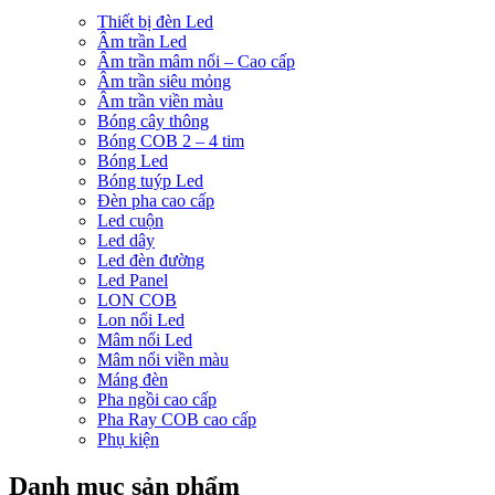
Thiết bị đèn Led
Âm trần Led
Âm trần mâm nổi – Cao cấp
Âm trần siêu mỏng
Âm trần viền màu
Bóng cây thông
Bóng COB 2 – 4 tim
Bóng Led
Bóng tuýp Led
Đèn pha cao cấp
Led cuộn
Led dây
Led đèn đường
Led Panel
LON COB
Lon nổi Led
Mâm nổi Led
Mâm nổi viền màu
Máng đèn
Pha ngồi cao cấp
Pha Ray COB cao cấp
Phụ kiện
Danh mục sản phẩm