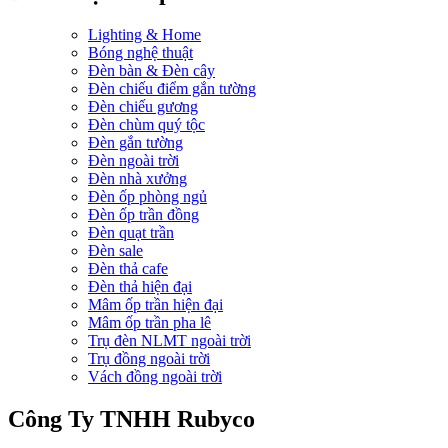
Lighting & Home
Bóng nghệ thuật
Đèn bàn & Đèn cây
Đèn chiếu điểm gắn tường
Đèn chiếu gương
Đèn chùm quý tộc
Đèn gắn tường
Đèn ngoài trời
Đèn nhà xưởng
Đèn ốp phòng ngủ
Đèn ốp trần đồng
Đèn quạt trần
Đèn sale
Đèn thả cafe
Đèn thả hiện đại
Mâm ốp trần hiện đại
Mâm ốp trần pha lê
Trụ đèn NLMT ngoài trời
Trụ đồng ngoài trời
Vách đồng ngoài trời
Công Ty TNHH Rubyco