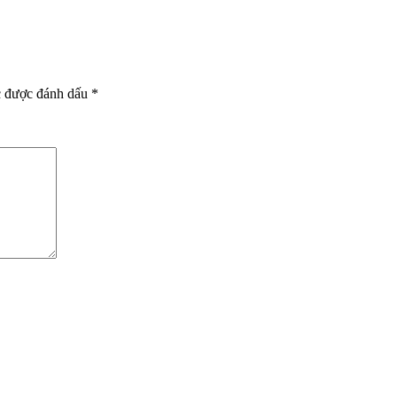
c được đánh dấu
*