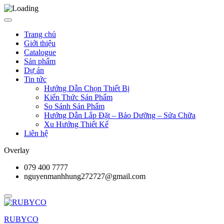
Trang chủ
Giới thiệu
Catalogue
Sản phẩm
Dự án
Tin tức
Hướng Dẫn Chọn Thiết Bị
Kiến Thức Sản Phẩm
So Sánh Sản Phẩm
Hướng Dẫn Lắp Đặt – Bảo Dưỡng – Sửa Chữa
Xu Hướng Thiết Kế
Liên hệ
Overlay
079 400 7777
nguyenmanhhung272727@gmail.com
RUBYCO