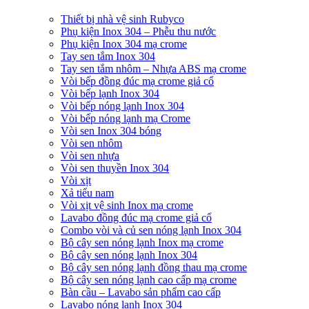
Thiết bị nhà vệ sinh Rubyco
Phụ kiện Inox 304 – Phễu thu nước
Phụ kiện Inox 304 mạ crome
Tay sen tắm Inox 304
Tay sen tắm nhôm – Nhựa ABS mạ crome
Vòi bếp đồng đúc mạ crome giả cổ
Vòi bếp lạnh Inox 304
Vòi bếp nóng lạnh Inox 304
Vòi bếp nóng lạnh mạ Crome
Vòi sen Inox 304 bóng
Vòi sen nhôm
Vòi sen nhựa
Vòi sen thuyền Inox 304
Vòi xịt
Xả tiểu nam
Vòi xịt vệ sinh Inox mạ crome
Lavabo đồng đúc mạ crome giả cổ
Combo vòi và củ sen nóng lạnh Inox 304
Bộ cây sen nóng lạnh Inox mạ crome
Bộ cây sen nóng lạnh Inox 304
Bộ cây sen nóng lạnh đồng thau mạ crome
Bộ cây sen nóng lạnh cao cấp mạ crome
Bàn cầu – Lavabo sản phẩm cao cấp
Lavabo nóng lạnh Inox 304