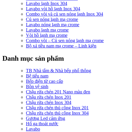
Lavabo lạnh Inox 304
Lavabo vòi hồ lạnh Inox 304
Combo vòi và củ sen nóng lạnh Inox 304
Củ sen nóng lạnh mạ crome
Lavabo nóng lạnh mạ crome
Lavabo lạnh mạ crome
Vòi hồ lạnh mạ crome
Combo vòi – Củ sen nóng lạnh mạ crome
Bộ xả tiều nam mạ crome – Linh kiện
Danh mục sản phẩm
TB Nhà tắm & Nhà bếp phổ thông
Bệ tiểu nam
Bếp điện từ cao cấp
Bồn vệ sinh
Chậu rửa chén 201 Nano màu đen
Chậu rửa chén Inox 201
Chậu rửa chén Inox 304
Chậu rửa chén thủ công Inox 201
Chậu rửa chén thủ công Inox 304
Gương Led cảm ứng
Hố ga thoát nước
Lavabo