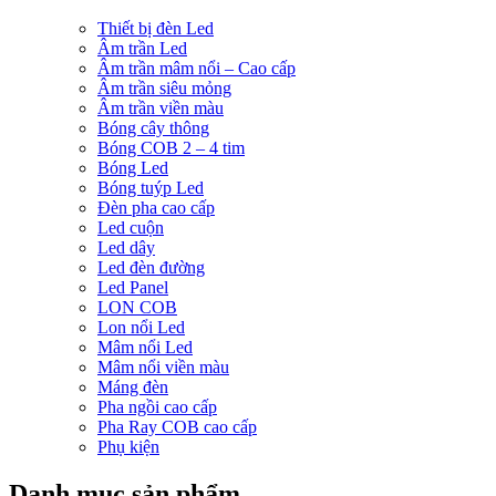
Thiết bị đèn Led
Âm trần Led
Âm trần mâm nổi – Cao cấp
Âm trần siêu mỏng
Âm trần viền màu
Bóng cây thông
Bóng COB 2 – 4 tim
Bóng Led
Bóng tuýp Led
Đèn pha cao cấp
Led cuộn
Led dây
Led đèn đường
Led Panel
LON COB
Lon nổi Led
Mâm nổi Led
Mâm nổi viền màu
Máng đèn
Pha ngồi cao cấp
Pha Ray COB cao cấp
Phụ kiện
Danh mục sản phẩm