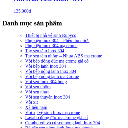
135.000
₫
Danh mục sản phẩm
Thiết bị nhà vệ sinh Rubyco
Phụ kiện Inox 304 – Phễu thu nước
Phụ kiện Inox 304 mạ crome
Tay sen tắm Inox 304
Tay sen tắm nhôm – Nhựa ABS mạ crome
Vòi bếp đồng đúc mạ crome giả cổ
Vòi bếp lạnh Inox 304
Vòi bếp nóng lạnh Inox 304
Vòi bếp nóng lạnh mạ Crome
Vòi sen Inox 304 bóng
Vòi sen nhôm
Vòi sen nhựa
Vòi sen thuyền Inox 304
Vòi xịt
Xả tiểu nam
Vòi xịt vệ sinh Inox mạ crome
Lavabo đồng đúc mạ crome giả cổ
Combo vòi và củ sen nóng lạnh Inox 304
Bộ cây sen nóng lạnh Inox mạ crome