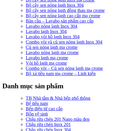
Bộ cây sen nóng lạnh Inox 304
Bộ cây sen nóng lạnh đồng thau mạ crome
Bộ cây sen nóng lạnh cao cấp mạ crome
Bàn cầu – Lavabo sản phẩm cao cấp
Lavabo nóng lạnh Inox 304
Lavabo lạnh Inox 304
Lavabo vòi hồ lạnh Inox 304
Combo vòi và củ sen nóng lạnh Inox 304
Củ sen nóng lạnh mạ crome
Lavabo nóng lạnh mạ crome
Lavabo lạnh mạ crome
Vòi hồ lạnh mạ crome
Combo vòi – Củ sen nóng lạnh mạ crome
Bộ xả tiều nam mạ crome – Linh kiện
Danh mục sản phẩm
TB Nhà tắm & Nhà bếp phổ thông
Bệ tiểu nam
Bếp điện từ cao cấp
Bồn vệ sinh
Chậu rửa chén 201 Nano màu đen
Chậu rửa chén Inox 201
Chậu rửa chén Inox 304