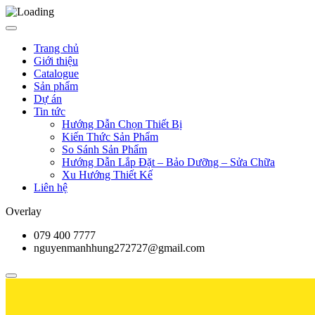
Trang chủ
Giới thiệu
Catalogue
Sản phẩm
Dự án
Tin tức
Hướng Dẫn Chọn Thiết Bị
Kiến Thức Sản Phẩm
So Sánh Sản Phẩm
Hướng Dẫn Lắp Đặt – Bảo Dưỡng – Sửa Chữa
Xu Hướng Thiết Kế
Liên hệ
Overlay
079 400 7777
nguyenmanhhung272727@gmail.com