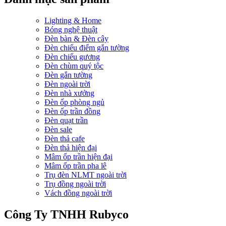
Lighting & Home
Bóng nghệ thuật
Đèn bàn & Đèn cây
Đèn chiếu điểm gắn tường
Đèn chiếu gương
Đèn chùm quý tộc
Đèn gắn tường
Đèn ngoài trời
Đèn nhà xưởng
Đèn ốp phòng ngủ
Đèn ốp trần đồng
Đèn quạt trần
Đèn sale
Đèn thả cafe
Đèn thả hiện đại
Mâm ốp trần hiện đại
Mâm ốp trần pha lê
Trụ đèn NLMT ngoài trời
Trụ đồng ngoài trời
Vách đồng ngoài trời
Công Ty TNHH Rubyco